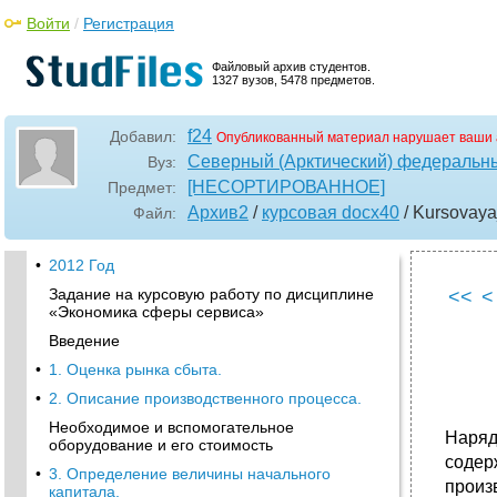
Войти
/
Регистрация
Файловый архив студентов.
1327 вузов, 5478 предметов.
f24
Добавил:
Опубликованный материал нарушает ваши 
Северный (Арктический) федеральны
Вуз:
[НЕСОРТИРОВАННОЕ]
Предмет:
Архив2
/
курсовая docx40
/ Kursovay
Файл:
•
2012 Год
Задание на курсовую работу по дисциплине
<<
<
«Экономика сферы сервиса»
Введение
•
1. Оценка рынка сбыта.
•
2. Описание производственного процесса.
Необходимое и вспомогательное
Наряд
оборудование и его стоимость
соде
•
3. Определение величины начального
произ
капитала.