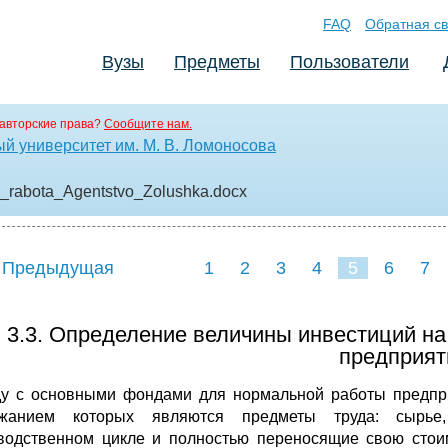
FAQ
Обратная св
Вузы
Предметы
Пользователи
авторские права?
Сообщите нам.
й университет им. М. В. Ломоносова
a_rabota_Agentstvo_Zolushka
.docx
 Предыдущая
1
2
3
4
5
6
7
3.3. Определение величины инвестиций н
предприят
у с основными фондами для нормальной работы предпр
ржанием которых являются предметы труда: сырье
водственном цикле и полностью переносящие свою стоим