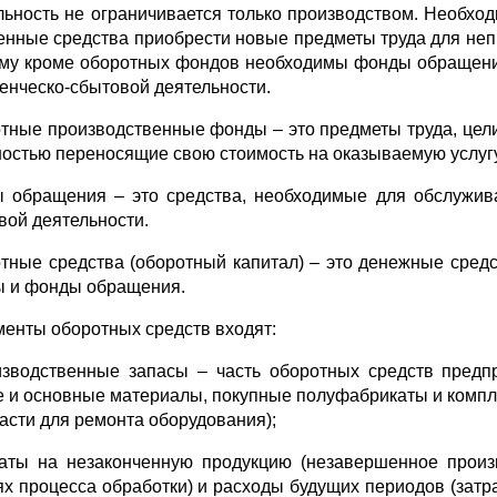
льность не ограничивается только производством. Необход
енные средства приобрести новые предметы труда для не
му кроме оборотных фондов необходимы фонды обращени
енческо-сбытовой деятельности.
тные производственные фонды – это предметы труда, цел
ностью переносящие свою стоимость на оказываемую услугу
 обращения – это средства, необходимые для обслужив
вой деятельности.
тные средства (оборотный капитал) – это денежные сред
 и фонды обращения.
менты оборотных средств входят:
изводственные запасы – часть оборотных средств предп
е и основные материалы, покупные полуфабрикаты и компл
части для ремонта оборудования);
раты на незаконченную продукцию (незавершенное произв
ях процесса обработки) и расходы будущих периодов (затра