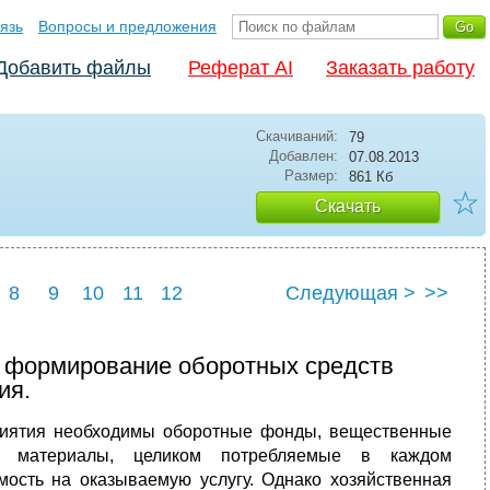
язь
Вопросы и предложения
Добавить файлы
Реферат AI
Заказать работу
Скачиваний:
79
Добавлен:
07.08.2013
Размер:
861 Кб
☆
Скачать
8
9
10
11
12
Следующая >
>>
а формирование оборотных средств
ия.
иятия необходимы оборотные фонды, вещественные
, материалы, целиком потребляемые в каждом
ость на оказываемую услугу. Однако хозяйственная