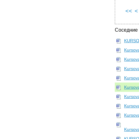
<<
<
Соседние
KURSO
Kursov
Kursov
Kursov
Kursov
Kursov
Kursov
Kursov
Kursov
Kursov
KURSO