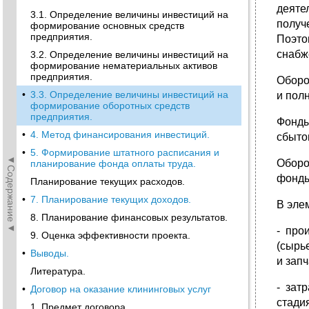
деяте
3.1. Определение величины инвестиций на
получ
формирование основных средств
предприятия.
Поэто
снабж
3.2. Определение величины инвестиций на
формирование нематериальных активов
предприятия.
Оборо
•
3.3. Определение величины инвестиций на
и пол
формирование оборотных средств
предприятия.
Фонды
•
4. Метод финансирования инвестиций.
сбыто
•
5. Формирование штатного расписания и
◄Содержание◄
Оборо
планирование фонда оплаты труда.
фонды
Планирование текущих расходов.
•
7. Планирование текущих доходов.
В эле
8. Планирование финансовых результатов.
- про
9. Оценка эффективности проекта.
(сырь
•
Выводы.
и зап
Литература.
- зат
•
Договор на оказание клининговых услуг
стади
1. Предмет договора