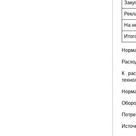
Заку
Рекл
На н
Итог
Норма
Расхо
К рас
техно
Норма
Оборо
Потре
Источ