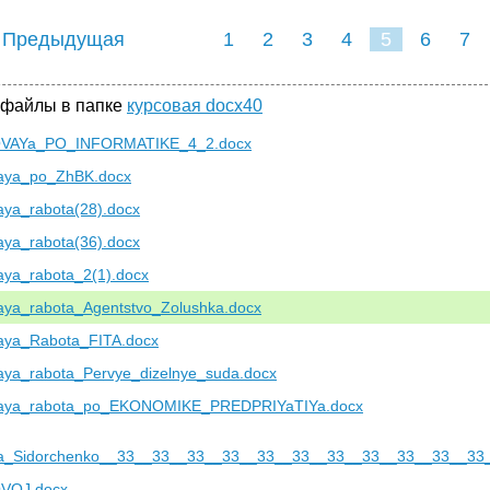
 Предыдущая
1
2
3
4
5
6
7
 файлы в папке
курсовая docx40
VAYa_PO_INFORMATIKE_4_2.docx
aya_po_ZhBK.docx
aya_rabota(28).docx
aya_rabota(36).docx
aya_rabota_2(1).docx
aya_rabota_Agentstvo_Zolushka.docx
aya_Rabota_FITA.docx
aya_rabota_Pervye_dizelnye_suda.docx
aya_rabota_po_EKONOMIKE_PREDPRIYaTIYa.docx
a_Sidorchenko__33__33__33__33__33__33__33__33__33__33__33
VOJ.docx