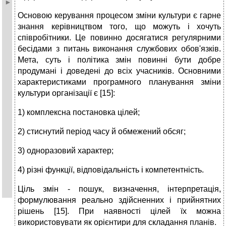
Основою керування процесом зміни культури є гарне
знання керівництвом того, що можуть і хочуть
співробітники. Це повинно досягатися регулярними
бесідами з питань виконання службових обов'язків.
Мета, суть і політика змін повинні бути добре
продумані і доведені до всіх учасників. Основними
характеристиками програмного планування зміни
культури організації є [15]:
1) комплексна постановка цілей;
2) стиснутий період часу й обмежений обсяг;
3) одноразовий характер;
4) різні функції, відповідальність і компетентність.
Ціль змін - пошук, визначення, інтерпретація,
формулювання реально здійсненних і прийнятних
рішень [15]. При наявності цілей їх можна
використовувати як орієнтири для складання планів.