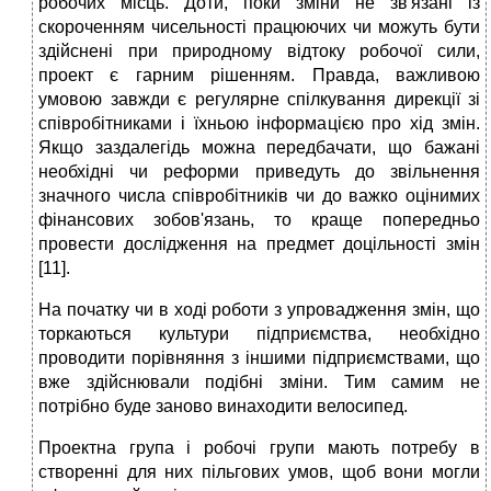
робочих місць. Доти, поки зміни не зв'язані із
скороченням чисельності працюючих чи можуть бути
здійснені при природному відтоку робочої сили,
проект є гарним рішенням. Правда, важливою
умовою завжди є регулярне спілкування дирекції зі
співробітниками і їхньою інформацією про хід змін.
Якщо заздалегідь можна передбачати, що бажані
необхідні чи реформи приведуть до звільнення
значного числа співробітників чи до важко оцінимих
фінансових зобов'язань, то краще попередньо
провести дослідження на предмет доцільності змін
[11].
На початку чи в ході роботи з упровадження змін, що
торкаються культури підприємства, необхідно
проводити порівняння з іншими підприємствами, що
вже здійснювали подібні зміни. Тим самим не
потрібно буде заново винаходити велосипед.
Проектна група і робочі групи мають потребу в
створенні для них пільгових умов, щоб вони могли