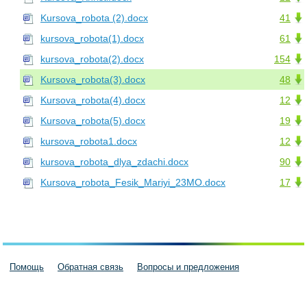
Kursova_robota (2).docx
41
kursova_robota(1).docx
61
kursova_robota(2).docx
154
Kursova_robota(3).docx
48
Kursova_robota(4).docx
12
Kursova_robota(5).docx
19
kursova_robota1.docx
12
kursova_robota_dlya_zdachi.docx
90
Kursova_robota_Fesik_Mariyi_23MO.docx
17
Помощь
Обратная связь
Вопросы и предложения
Пользовательское соглашение
Политика конфиденциальности