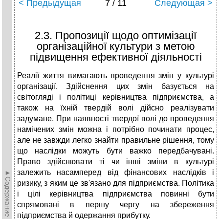
< Предыдущая
7 / 11
Следующая >
2.3. Пропозиції щодо оптимізації
організаційної культури з метою
підвищення ефективної діяльності
Реалії життя вимагають проведення змін у культурі
організації. Здійснення цих змін базується на
світогляді і політиці керівництва підприємства, а
також на їхній твердій волі дійсно реалізувати
задумане. При наявності твердої волі до проведення
намічених змін можна і потрібно починати процес,
але не завжди легко знайти правильне рішення, тому
що наслідки можуть бути важко передбачувані.
Право здійснювати ті чи інші зміни в культурі
залежить насамперед від фінансових наслідків і
►Содержание►
ризику, з яким це зв'язано для підприємства. Політика
і цілі керівництва підприємства повинні бути
спрямовані в першу чергу на збереження
підприємства й одержання прибутку.