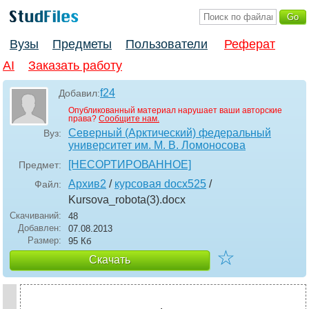
Вузы
Предметы
Пользователи
Реферат
AI
Заказать работу
f24
Добавил:
Опубликованный материал нарушает ваши авторские
права?
Сообщите нам.
Северный (Арктический) федеральный
Вуз:
университет им. М. В. Ломоносова
[НЕСОРТИРОВАННОЕ]
Предмет:
Архив2
/
курсовая docx525
/
Файл:
Kursova_robota(3)
.docx
Скачиваний:
48
Добавлен:
07.08.2013
Размер:
95 Кб
☆
Скачать