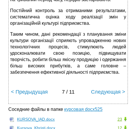
Постійний контроль за отриманими результатами,
систематична оцінка ходу реалізації змін у
організаційній культурі підприємства.
Таким чином, дані рекомендації з планування зміни
культури організації сприяють упровадженню нових
технологічних процесів, стимулюють людей
удосконалювати свою позицію, підвищувати
творчість, робити більш якісну продукцію і одержання
більш високих прибутків, а саме головне –
забезпечення ефективної діяльності підприємства.
< Предыдущая
7 / 11
Следующая >
Соседние файлы в папке
курсовая docx525
KURSOVA_IAD.docx
23
Kursova_Khristi.docx
12