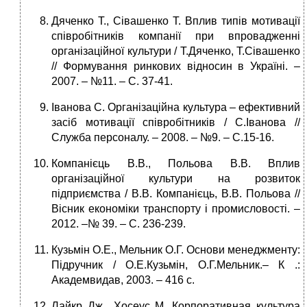
Дяченко Т., Сівашенко Т. Вплив типів мотивації
співробітників компанії при впровадженні
організаційної культури / Т.Дяченко, Т.Сівашенко
// Формування ринкових відносин в Україні. –
2007. – №11. – C. 37-41.
Іванова С. Організаційна культура – ефективний
засіб мотивації співробітників / С.Іванова //
Служба персоналу. – 2008. – №9. – С.15-16.
Компанієць В.В., Польова В.В. Вплив
організаційної культури на розвиток
підприємства / В.В. Компанієць, В.В. Польова //
Вісник економіки транспорту і промисловості. –
2012. –№ 39. – С. 236-239.
Кузьмін О.Е., Мельник О.Г. Основи менеджменту:
Підручник / О.Е.Кузьмін, О.Г.Мельник.– К .:
Академвидав, 2003. – 416 с.
Лайкр Дж., Хосеус М. Корпоративная культура