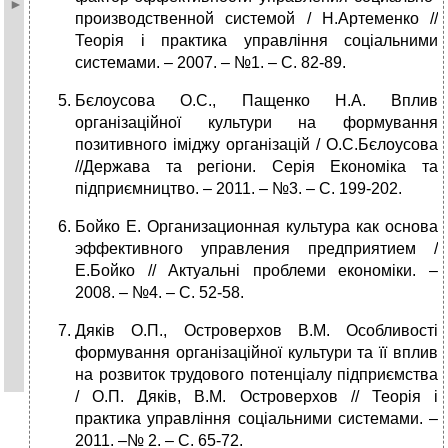
производственной системой / Н.Артеменко //
Теорія і практика управління соціальними
системами. – 2007. – №1. – C. 82-89.
Бєлоусова О.С., Пащенко Н.А. Вплив
організаційної культури на формування
позитивного іміджу організацій / О.С.Бєлоусова
//Держава та регіони. Серія Економіка та
підприємництво. – 2011. – №3. – C. 199-202.
Бойко Е. Организационная культура как основа
эффективного управления предприятием /
Е.Бойко // Актуальні проблеми економіки. –
2008. – №4. – C. 52-58.
Дяків О.П., Островерхов В.М. Особливості
формування організаційної культури та її вплив
на розвиток трудового потенціалу підприємства
/ О.П. Дяків, В.М. Островерхов // Теорія і
практика управління соціальними системами. –
2011. –№ 2. – С. 65-72.