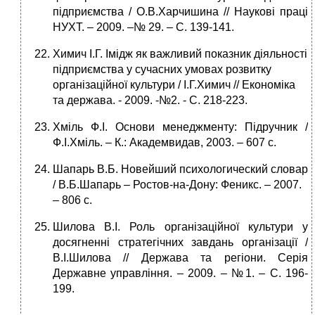
підприємства / О.В.Харчишина // Наукові праці
НУХТ. – 2009. –№ 29. – С. 139-141.
Химич І.Г. Імідж як важливий показник діяльності
підприємства у сучасних умовах розвитку
організаційної культури / І.Г.Химич // Економіка
та держава. - 2009. -№2. - C. 218-223.
Хміль Ф.І. Основи менеджменту: Підручник /
Ф.І.Хміль. – К.: Академвидав, 2003. – 607 с.
Шапарь В.Б. Новейший психологический словар
/ В.Б.Шапарь – Ростов-на-Дону: Феникс. – 2007.
– 806 с.
Шилова В.І. Роль організаційної культури у
досягненні стратегічних завдань організації /
В.І.Шилова // Держава та регіони. Серія
Державне управління. – 2009. – №1. – C. 196-
199.