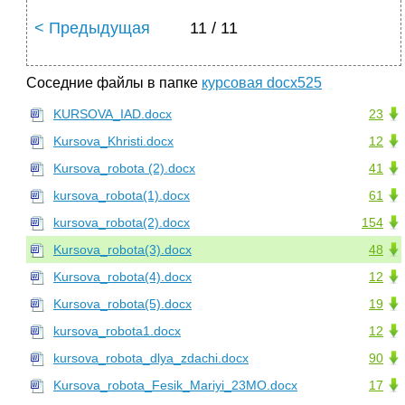
< Предыдущая
11 / 11
Соседние файлы в папке
курсовая docx525
KURSOVA_IAD.docx
23
Kursova_Khristi.docx
12
Kursova_robota (2).docx
41
kursova_robota(1).docx
61
kursova_robota(2).docx
154
Kursova_robota(3).docx
48
Kursova_robota(4).docx
12
Kursova_robota(5).docx
19
kursova_robota1.docx
12
kursova_robota_dlya_zdachi.docx
90
Kursova_robota_Fesik_Mariyi_23MO.docx
17