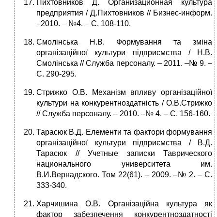
Пихтовников Д. Организационная культура
предприятия / Д.Пихтовников // Бизнес-информ.
–2010. – №4. – C. 108-110.
Смолінська Н.В. Формування та зміна
організаційної культури підприємства / Н.В.
Смолінська // Служба персоналу. – 2011. –№ 9. –
С. 290-295.
Стрижко О.В. Механізм впливу організаційної
культури на конкурентноздатність / О.В.Стрижко
// Служба персоналу. – 2010. –№ 4. – С. 156-160.
Тарасюк В.Д. Елементи та фактори формування
організаційної культури підприємства / В.Д.
Тарасюк // Учетные записки Таврического
национального университета им.
В.И.Вернадского. Том 22(61). – 2009. –№ 2. – С.
333-340.
Харчишина О.В. Організаційна культура як
фактор забезпечення конкурентноздатності