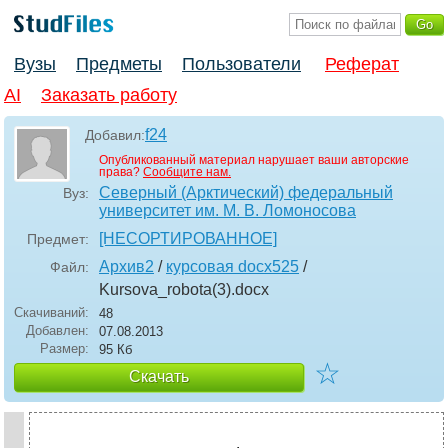
Вузы
Предметы
Пользователи
Реферат
AI
Заказать работу
f24
Добавил:
Опубликованный материал нарушает ваши авторские
права?
Сообщите нам.
Северный (Арктический) федеральный
Вуз:
университет им. М. В. Ломоносова
[НЕСОРТИРОВАННОЕ]
Предмет:
Архив2
/
курсовая docx525
/
Файл:
Kursova_robota(3)
.docx
Скачиваний:
48
Добавлен:
07.08.2013
Размер:
95 Кб
☆
Скачать