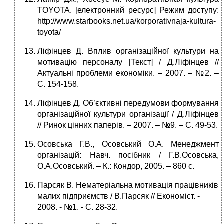
TOYOTA. [електронний ресурс] Режим доступу:
http://www.starbooks.net.ua/korporativnaja-kultura-
toyota/
Ліфінцев Д. Вплив організаційної культури на
мотивацію персоналу [Текст] / Д.Ліфінцев //
Актуальні проблеми економіки. – 2007. – №2. –
C. 154-158.
Ліфінцев Д. Об’єктивні передумови формування
організаційної культури організації / Д.Ліфінцев
// Ринок цінних паперів. – 2007. – №9. – C. 49-53.
Осовська Г.В., Осовський О.А. Менеджмент
організацій: Навч. посібник / Г.В.Осовська,
О.А.Осовський. – К.: Кондор, 2005. – 860 с.
Парсяк В. Нематеріальна мотивація працівників
малих підприємств / В.Парсяк // Економіст. -
2008. - №1. - С. 28-32.