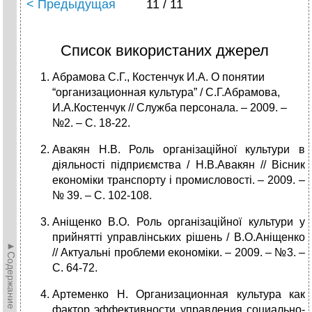
< Предыдущая
11 / 11
Список використаних джерел
Абрамова С.Г., Костенчук И.А. О понятии
“организационная культура” / С.Г.Абрамова,
И.А.Костенчук // Служба персонала. – 2009. –
№2. – С. 18-22.
Авакян Н.В. Роль організаційної культури в
діяльності підприємства / Н.В.Авакян // Вісник
економіки транспорту і промисловості. – 2009. –
№ 39. – С. 102-108.
Аніщенко В.О. Роль організаційної культури у
прийнятті управлінських рішень / В.О.Аніщенко
►Содержание►
// Актуальні проблеми економіки. – 2009. – №3. –
C. 64-72.
Артеменко Н. Организационная культура как
фактор эффективности управления социально-