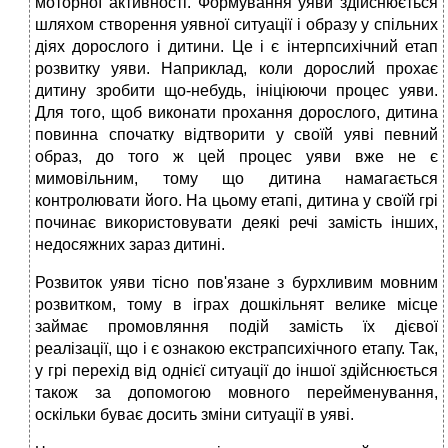
моторної активності. Формування уяви здійснюється
шляхом створення уявної ситуації і образу у спільних
діях дорослого і дитини. Це і є інтерпсихічний етап
розвитку уяви. Наприклад, коли дорослий прохає
дитину зробити що-небудь, ініціюючи процес уяви.
Для того, щоб виконати прохання дорослого, дитина
повинна спочатку відтворити у своїй уяві певний
образ, до того ж цей процес уяви вже не є
мимовільним, тому що дитина намагається
контролювати його. На цьому етапі, дитина у своїй грі
починає використовувати деякі речі замість інших,
недосяжних зараз дитині.
Розвиток уяви тісно пов'язане з бурхливим мовним
розвитком, тому в іграх дошкільнят велике місце
займає промовляння подій замість їх дієвої
реалізації, що і є ознакою екстрапсихічного етапу. Так,
у грі перехід від однієї ситуації до іншої здійснюється
також за допомогою мовного перейменування,
оскільки буває досить зміни ситуації в уяві.