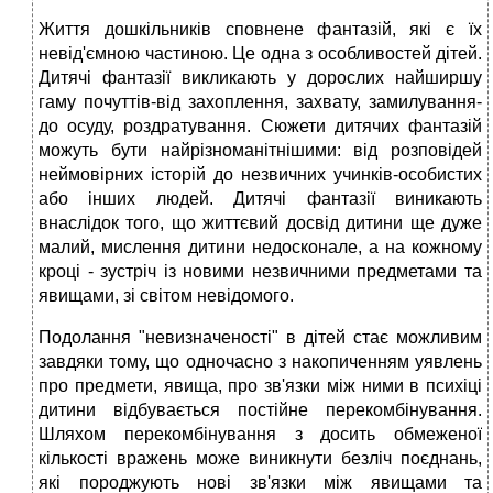
Життя дошкільників сповнене фантазій, які є їх
невід'ємною частиною. Це одна з особливостей дітей.
Дитячі фантазії викликають у дорослих найширшу
гаму почуттів-від захоплення, захвату, замилування-
до осуду, роздратування. Сюжети дитячих фантазій
можуть бути найрізноманітнішими: від розповідей
неймовірних історій до незвичних учинків-особистих
або інших людей. Дитячі фантазії виникають
внаслідок того, що життєвий досвід дитини ще дуже
малий, мислення дитини недосконале, а на кожному
кроці - зустріч із новими незвичними предметами та
явищами, зі світом невідомого.
Подолання "невизначеності" в дітей стає можливим
завдяки тому, що одночасно з накопиченням уявлень
про предмети, явища, про зв'язки між ними в психіці
дитини відбувається постійне перекомбінування.
Шляхом перекомбінування з досить обмеженої
кількості вражень може виникнути безліч поєднань,
які породжують нові зв'язки між явищами та