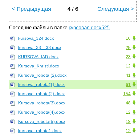
< Предыдущая
4 / 6
Следующая >
Соседние файлы в папке
курсовая docx525
kursova_324.docx
16
kursova_33__33.docx
25
KURSOVA_IAD.docx
23
Kursova_Khristi.docx
12
Kursova_robota (2).docx
41
kursova_robota(1).docx
61
kursova_robota(2).docx
154
Kursova_robota(3).docx
48
Kursova_robota(4).docx
12
Kursova_robota(5).docx
19
kursova_robota1.docx
12