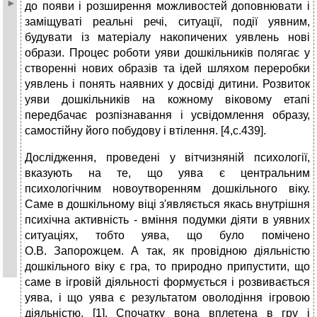
до появи і розширення можливостей доповнювати і
заміщуваті реальні речі, ситуації, події уявним,
будувати із матеріалу накопичених уявлень нові
образи. Процес роботи уяви дошкільників полягає у
створенні нових образів та ідей шляхом переробки
уявлень і понять наявних у досвіді дитини. Розвиток
уяви дошкільників на кожному віковому етапі
передбачає розпізнавання і усвідомлення образу,
самостійну його побудову і втілення. [4,c.439].
Дослідження, проведені у вітчизняній психології,
вказують на те, що уява є центральним
психологічним новоутворенням дошкільного віку.
Саме в дошкільному віці з'являється якась внутрішня
психічна активність - вміння подумки діяти в уявних
ситуаціях, тобто уява, що було помічено
О.В. Запорожцем. А так, як провідною діяльністю
дошкільного віку є гра, то природно припустити, що
саме в ігровій діяльності формується і розвивається
уява, і що уява є результатом оволодіння ігровою
діяльністю. [1]. Спочатку вона вплетена в гру і