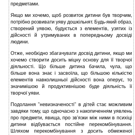
предметами.
Якщо ми хочемо, щоб розвиток дитини був творчим,
потрібно розвивати уяву дошкільнят. Будь-який образ,
створений уявою, будується з елементів, узятих із
дійсності й утримуваних в попередньому досвіді
людини.
Отже, необхідно збагачувати досвід дитини, якщо ми
хочемо створити досить міцну основу для її творчої
діяльності. Що більше дитина бачила, чула, що
більше вона знає і засвоїла, що більшою кількістю
елементів навколишньої дійсності вона оперує, то
значимішою й продуктивнішою буде діяльність її
творчої уяви.
Подолання "невизначеності" в дітей стає можливим
завдяки тому, що одночасно з накопиченням уявлень
про предмети, явища, про зв'язки між ними в психіці
дитини відбувається постійне перекомбінування.
Шляхом перекомбінування з досить обмеженої