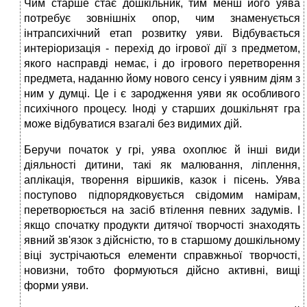
Чим старше стає дошкільник, тим менш його уява
потребує зовнішніх опор, чим знаменується
інтрапсихічний етап розвитку уяви. Відбувається
интеріоризація - перехід до ігрової дії з предметом,
якого насправді немає, і до ігрового перетворення
предмета, наданню йому нового сенсу і уявним діям з
ним у думці. Це і є зародження уяви як особливого
психічного процесу. Іноді у старших дошкільнят гра
може відбуватися взагалі без видимих дій.
Беручи початок у грі, уява охоплює й інші види
діяльності дитини, такі як малювання, ліплення,
аплікація, творення віршиків, казок і пісень. Уява
поступово підпорядковується свідомим намірам,
перетворюється на засіб втілення певних задумів. І
якщо спочатку продукти дитячої творчості знаходять
явний зв'язок з дійсністю, то в старшому дошкільному
віці зустрічаються елементи справжньої творчості,
новизни, тобто формуються дійсно активні, вищі
форми уяви.