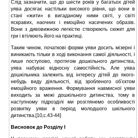
Слід зазначити, що до шести років у багатьох дітей
уява досягає настільки високого рівня, що вони в
стані «жити» в вигаданому ними світі, у світі
яскравих, наочних і емоційно насичених образів.
Вони з дивовижною легкістю створюють сюжет для
гри і втілюють його на практиці.
Таким чином, початкові форми уяви досить мізерні і
виникають тільки в ході виконання самої діяльності, і
лише поступово, протягом дошкільного дитинства,
уява набуває відносну самостійність. Але уява
дошкільника залежить від інтересу дітей до якого-
небудь виду діяльності, від зробленого об'єктом
емоційного враження. Формування навмисної уяви
виходить за межі дошкільного дитинства, тому в
наступному підрозділі ми розглянемо особливості
розвитку уяви в період молодшого шкільного
дитинства.[10,c.43-44]
Висновок до Розділу І