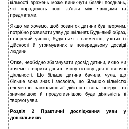
кількості вражень може виникнути безліч поєднань,
які породжують нові зв'язки між явищами та
предметами.
Якщо ми хочемо, щоб розвиток дитини був творчим,
потрібно розвивати уяву дошкільнят. Будь-який образ,
створений уявою, будується з елементів, узятих із
дійсності й утримуваних в попередньому досвіді
людини.
Отже, необхідно збагачувати досвід дитини, якщо ми
хочемо створити досить міцну основу для її творчої
діяльності. Що більше дитина бачила, чула, що
більше вона знає і засвоїла, що більшою кількістю
елементів навколишньої дійсності вона оперує, то
значимішою й продуктивнішою буде діяльність її
творчої уяви.
Розділ 2 Практичні дослідження уяви у
дошкільників