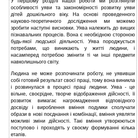
У першому розділі нашої роботи ми розглянули
особливості уяви та закономірності розвитку уяви
дітей дошкільного віку. На основі проведенного
науково-теоретичного дослідження ми можемо
зробити наступні висновки. Уява належить до вищих
пізнавальних процесів. Вона є необхідною стороною
будь-якої людської діяльності. Уява породжується
потребами, що виникають у житті людини, і
насамперед потребою змінити ті чи інші предмети
навколишнього світу.
Людина не може розпочинати роботу, не уявивши
собі готовий результат своєї праці, тому вона виникла
і розвинулася в процесі праці людини. Уява - це
вільне, своєрідне, творче відображення дійсності, її
розвиток вимагає нагромадження відповідного
досвіду і вироблення вміння подумки сполучати
образи в нові поєднання і комбінації, вміння уявляти
можливі зміни дійсності. Такі вміння утворюються
поступово і проходять у своєму формуванні кілька
етапів.