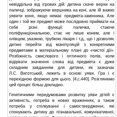
невіддільна від ігрових дій: дитина скаче верхи на
паличці, зображуючи вершника на коні, але їй важко
уявити коня, якщо немає предмета-замінника. Але
один і той же предмет може послідовно приймати на
себе різні функції: паличка, стаючи
поліфункціональною, стає не лише конем, але і
олівцем, указкою, трубкою лікаря і т.д., що і дозволяє
дитині перейти від маніпуляцій з конкретними
предметами в матеріальному плані до «чистої дії».
Розбіжність смислового і оптичного полів, коли
відірвати значення слова від предмета є дуже
складним завданням для дитини, як зазначає
Л.С. Виготський, лежить в основі уяви. Гра і є
перехідною формою для цього. [4,c.440]. Розглянемо
цей процес більш докладно.
Генетичними передумовами розвитку уяви дітей є
активність, потреба в нових враженнях, а також
потреба у спілкуванні і самоствердженні, які
спонукають дитину до пізнавальної, комунікативної,