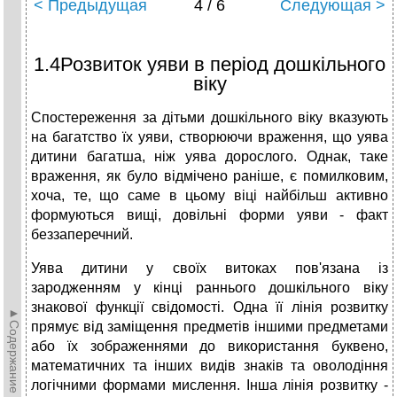
< Предыдущая
4 / 6
Следующая >
1.4Розвиток уяви в період дошкільного
віку
Спостереження за дітьми дошкільного віку вказують
на багатство їх уяви, створюючи враження, що уява
дитини багатша, ніж уява дорослого. Однак, таке
враження, як було відмічено раніше, є помилковим,
хоча, те, що саме в цьому віці найбільш активно
формуються вищі, довільні форми уяви - факт
беззаперечний.
Уява дитини у своїх витоках пов'язана із
зародженням у кінці раннього дошкільного віку
знакової функції свідомості. Одна її лінія розвитку
►Содержание►
прямує від заміщення предметів іншими предметами
або їх зображеннями до використання буквено,
математичних та інших видів знаків та оволодіння
логічними формами мислення. Інша лінія розвитку -