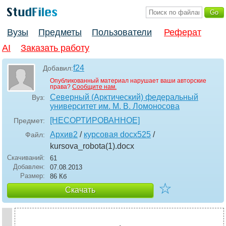
Вузы
Предметы
Пользователи
Реферат
AI
Заказать работу
f24
Добавил:
Опубликованный материал нарушает ваши авторские
права?
Сообщите нам.
Северный (Арктический) федеральный
Вуз:
университет им. М. В. Ломоносова
[НЕСОРТИРОВАННОЕ]
Предмет:
Архив2
/
курсовая docx525
/
Файл:
kursova_robota(1)
.docx
Скачиваний:
61
Добавлен:
07.08.2013
Размер:
86 Кб
☆
Скачать