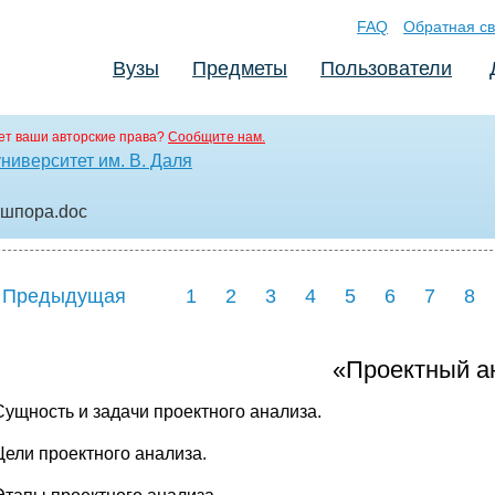
FAQ
Обратная св
Вузы
Предметы
Пользователи
т ваши авторские права?
Сообщите нам.
ниверситет им. В. Даля
з шпора
.doc
 Предыдущая
1
2
3
4
5
6
7
8
«Проектный а
Сущность и задачи проектного анализа.
Цели проектного анализа.