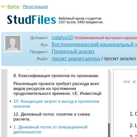
Войти
/
Регистрация
•
1. Сущность и задачи проектного анализа.
3. Этапы проектного анализа.
Файловый архив студентов.
1327 вузов, 5483 предметов.
5. Жизненный цикл проекта. Задачи
4. Принципы системного подхода к
управлению проект
natalya10
Добавил:
Опубликованный материал нарушае
•
6. Признаки проекта
Восточноукраинский национальный у
Вуз:
Проектный анализ
7. Окружение проекта и его участники
Предмет:
проэкт анализ шпора
/ проэкт анали
Файл:
Участники проекта.
•
9. Концепция проекта в проектном анализе.
8. Классификация проектов по признакам.
<<
<
Реализация проекта требует расхода всех
видов ресурсов на протяжении
продолжительного времени, т.Е. Инвестицй.
•
10. Концепция затрат и выгод в проектном
анализе.
12. Денежный поток: понятие и схема
расчета.
•
1. Денежный поток от операционной
деятельности: