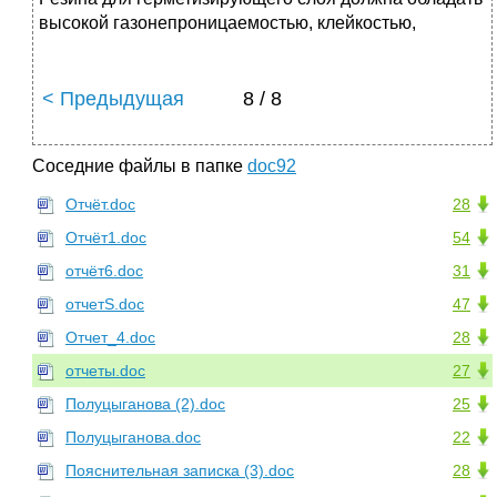
высокой газонепроницаемостью, клейкостью,
< Предыдущая
8 / 8
Соседние файлы в папке
doc92
Отчёт.doc
28
Отчёт1.doc
54
отчёт6.doc
31
отчетS.doc
47
Отчет_4.doc
28
отчеты.doc
27
Полуцыганова (2).doc
25
Полуцыганова.doc
22
Пояснительная записка (3).doc
28