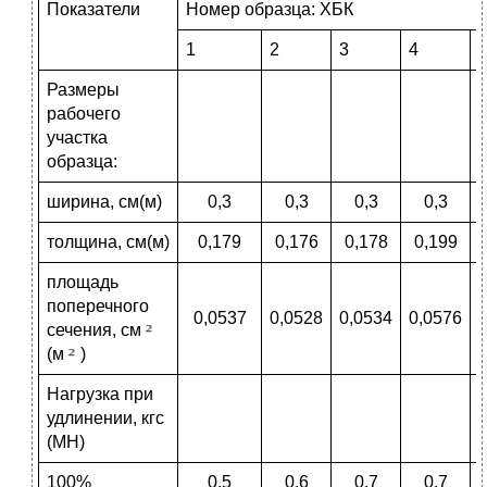
Показатели
Номер образца: ХБК
1
2
3
4
Размеры
рабочего
участка
образца:
ширина, см(м)
0,3
0,3
0,3
0,3
толщина, см(м)
0,179
0,176
0,178
0,199
площадь
поперечного
0,0537
0,0528
0,0534
0,0576
сечения, см
(м
)
Нагрузка при
удлинении, кгс
(МН)
100%
0,5
0,6
0,7
0,7