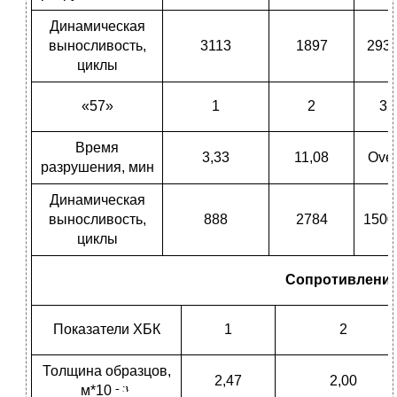
Динамическая
выносливость,
3113
1897
293
циклы
«57»
1
2
3
Время
3,33
11,08
Ove
разрушения, мин
Динамическая
выносливость,
888
2784
1500
циклы
Сопротивление
Показатели ХБК
1
2
Толщина образцов,
2,47
2,00
м*10