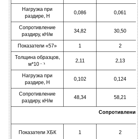
Нагрузка при
0,086
0,061
раздире, Н
Сопротивление
34,82
30,50
раздиру, кН/м
Показатели «57»
1
2
Толщина образцов,
2,11
2,13
м*10
Нагрузка при
0,102
0,124
раздире, Н
Сопротивление
48,34
58,21
раздиру, кН/м
Сопротивление 
Показатели ХБК
1
2