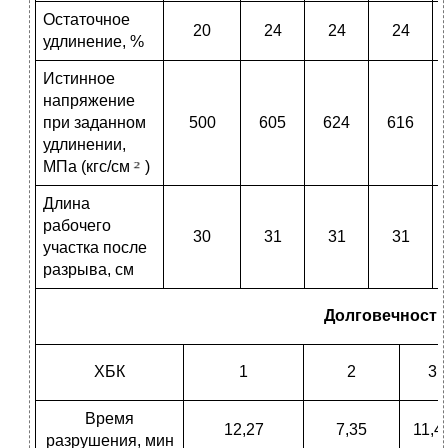
Остаточное
20
24
24
24
удлинение, %
Истинное
напряжение
при заданном
500
605
624
616
удлинении,
МПа (кгс/см
)
Длина
рабочего
30
31
31
31
участка после
разрыва, см
Долговечность
ХБК
1
2
3
Время
12,27
7,35
11,4
разрушения, мин