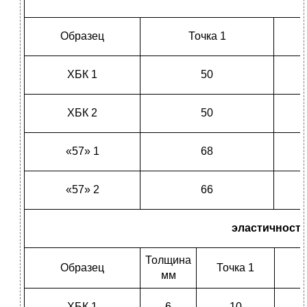
Образец
Точка 1
ХБК 1
50
ХБК 2
50
«57» 1
68
«57» 2
66
эластичность
Толщина
Образец
Точка 1
мм
ХБК 1
6
10