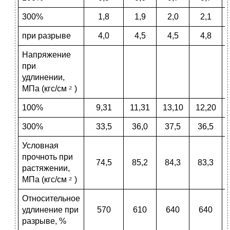
300%
1,8
1,9
2,0
2,1
при разрыве
4,0
4,5
4,5
4,8
Напряжение
при
удлинении,
МПа (кгс/см
)
100%
9,31
11,31
13,10
12,20
300%
33,5
36,0
37,5
36,5
Условная
прочноть при
74,5
85,2
84,3
83,3
растяжении,
МПа (кгс/см
)
Относительное
удлинение при
570
610
640
640
разрыве, %