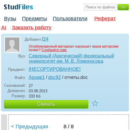
Вузы
Предметы
Пользователи
Реферат
AI
Заказать работу
f24
Добавил:
Опубликованный материал нарушает ваши авторские
права?
Сообщите нам.
Северный (Арктический) федеральный
Вуз:
университет им. М. В. Ломоносова
[НЕСОРТИРОВАННОЕ]
Предмет:
Архив1
/
doc92
/ отчеты
.doc
Файл:
Скачиваний:
27
Добавлен:
03.08.2013
Размер:
333 Кб
☆
Скачать
< Предыдущая
8 / 8