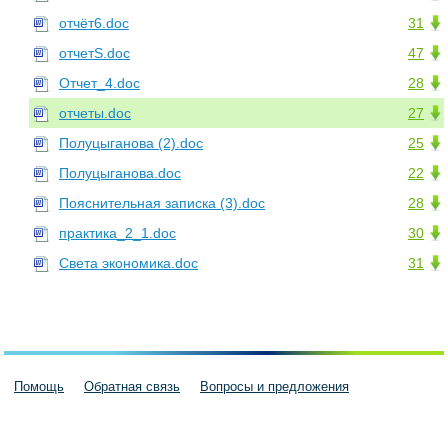
отчёт6.doc
31
отчетS.doc
47
Отчет_4.doc
28
отчеты.doc
27
Полуцыганова (2).doc
25
Полуцыганова.doc
22
Пояснительная записка (3).doc
28
практика_2_1.doc
30
Света экономика.doc
31
Помощь
Обратная связь
Вопросы и предложения
Пользовательское соглашение
Политика конфиденциальности