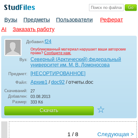
Вузы
Предметы
Пользователи
Реферат
AI
Заказать работу
f24
Добавил:
Опубликованный материал нарушает ваши авторские
права?
Сообщите нам.
Северный (Арктический) федеральный
Вуз:
университет им. М. В. Ломоносова
[НЕСОРТИРОВАННОЕ]
Предмет:
Архив1
/
doc92
/ отчеты
.doc
Файл:
Скачиваний:
27
Добавлен:
03.08.2013
Размер:
333 Кб
☆
Скачать
1 / 8
Следующая >