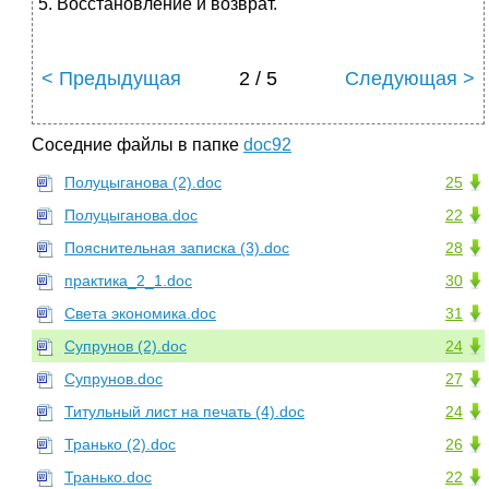
5. Восстановление и возврат.
< Предыдущая
2 / 5
Следующая >
Соседние файлы в папке
doc92
Полуцыганова (2).doc
25
Полуцыганова.doc
22
Пояснительная записка (3).doc
28
практика_2_1.doc
30
Света экономика.doc
31
Супрунов (2).doc
24
Супрунов.doc
27
Титульный лист на печать (4).doc
24
Транько (2).doc
26
Транько.doc
22