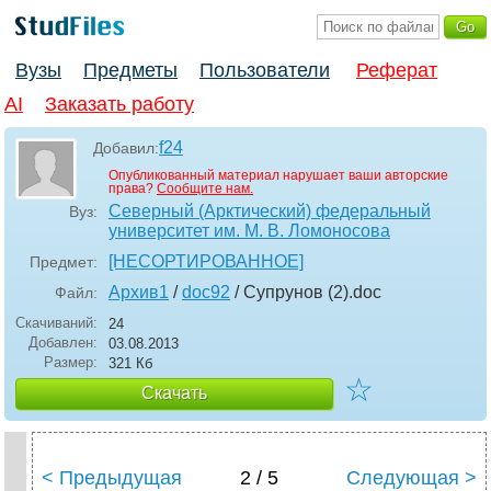
Вузы
Предметы
Пользователи
Реферат
AI
Заказать работу
f24
Добавил:
Опубликованный материал нарушает ваши авторские
права?
Сообщите нам.
Северный (Арктический) федеральный
Вуз:
университет им. М. В. Ломоносова
[НЕСОРТИРОВАННОЕ]
Предмет:
Архив1
/
doc92
/ Супрунов (2)
.doc
Файл:
Скачиваний:
24
Добавлен:
03.08.2013
Размер:
321 Кб
☆
Скачать
< Предыдущая
2 / 5
Следующая >