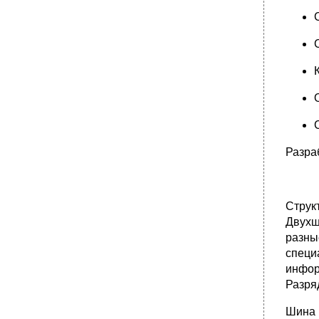
Разра
Струк
Двухш
разны
специ
инфор
Разря
Шина 