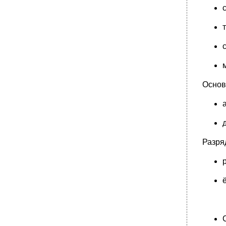
Основ
Разря