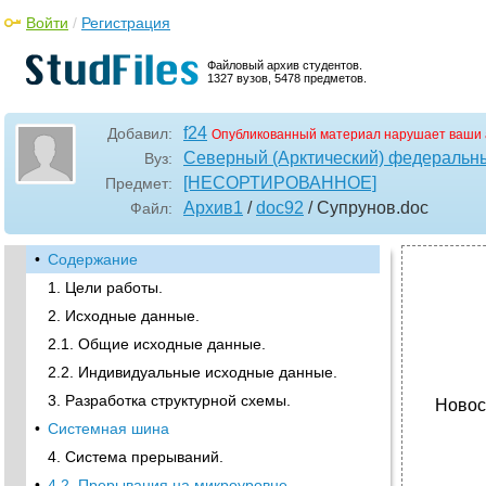
Войти
/
Регистрация
Файловый архив студентов.
1327 вузов, 5478 предметов.
f24
Добавил:
Опубликованный материал нарушает ваши 
Северный (Арктический) федеральны
Вуз:
[НЕСОРТИРОВАННОЕ]
Предмет:
Архив1
/
doc92
/ Супрунов
.doc
Файл:
•
Содержание
1. Цели работы.
2. Исходные данные.
2.1. Общие исходные данные.
2.2. Индивидуальные исходные данные.
3. Разработка структурной схемы.
Новос
•
Системная шина
4. Система прерываний.
•
4.2. Прерывания на микроуровне.