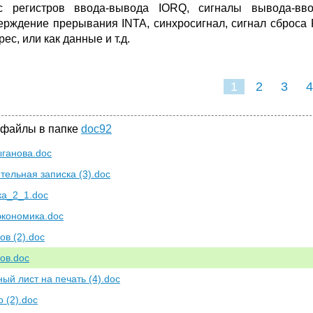
с регистров ввода-вывода IORQ, сигналы вывода-в
ерждение прерывания INTA, синхросигнал, сигнал сброс
рес, или как данные и т.д.
1
2
3
4
 файлы в папке
doc92
ганова.doc
тельная записка (3).doc
ка_2_1.doc
экономика.doc
ов (2).doc
ов.doc
ный лист на печать (4).doc
 (2).doc