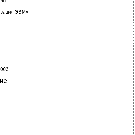
ект
изация ЭВМ»
2003
ие