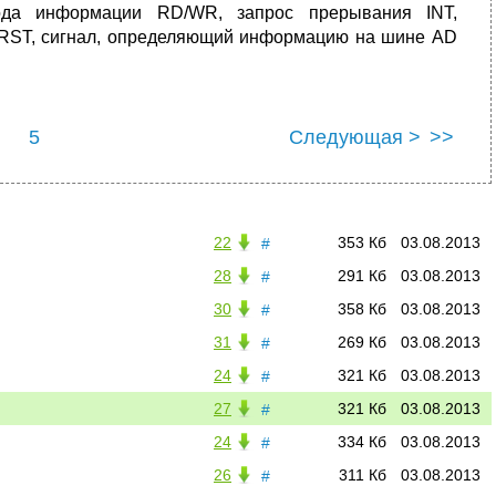
вода информации RD/WR, запрос прерывания INT,
а RST, сигнал, определяющий информацию на шине AD
5
Следующая >
>>
22
353 Кб
03.08.2013
#
28
291 Кб
03.08.2013
#
30
358 Кб
03.08.2013
#
31
269 Кб
03.08.2013
#
24
321 Кб
03.08.2013
#
27
321 Кб
03.08.2013
#
24
334 Кб
03.08.2013
#
26
311 Кб
03.08.2013
#