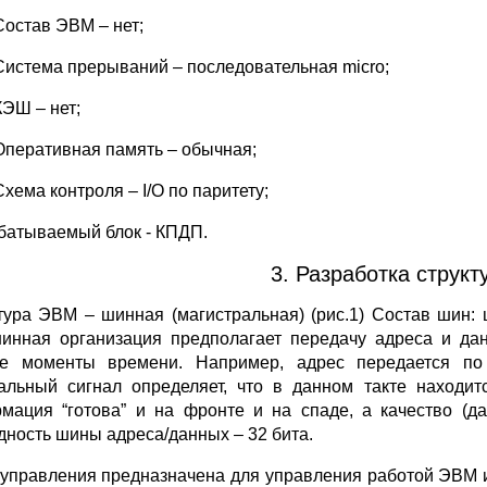
Состав ЭВМ – нет;
Система прерываний – последовательная micro;
КЭШ – нет;
Оперативная память – обычная;
Схема контроля – I/O по паритету;
батываемый блок - КПДП.
3. Разработка структ
тура ЭВМ – шинная (магистральная) (рис.1) Состав шин:
инная организация предполагает передачу адреса и да
е моменты времени. Например, адрес передается по
альный сигнал определяет, что в данном такте находи
мация “готова” и на фронте и на спаде, а качество (д
дность шины адреса/данных – 32 бита.
управления предназначена для управления работой ЭВМ и