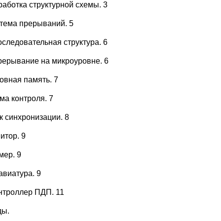
работка структурной схемы. 3
стема прерываний. 5
оследовательная структура. 6
Прерывание на микроуровне. 6
новная память. 7
ма контроля. 7
к синхронизации. 8
итор. 9
мер. 9
авиатура. 9
онтроллер ПДП. 11
ды.