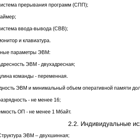
система прерывания программ (СПП);
таймер;
система ввода-вывода (СВВ);
монитор и клавиатура.
ные параметры ЭВМ:
адресность ЭВМ - двухадресная;
длина команды - переменная.
дность ЭВМ и минимальный объем оперативной памяти до
разрядность - не менее 16;
ёмкость ОП - не менее 1 Мбайт.
2.2. Индивидуальные и
Структура ЭВМ – двухшинная;