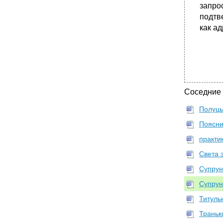
запро
подтв
как ад
Соседние
Полуцы
Поясни
практи
Света 
Супрун
Супрун
Титуль
Транько