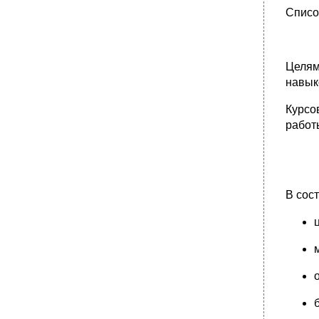
Списо
Целям
навык
Курсо
работ
В сос