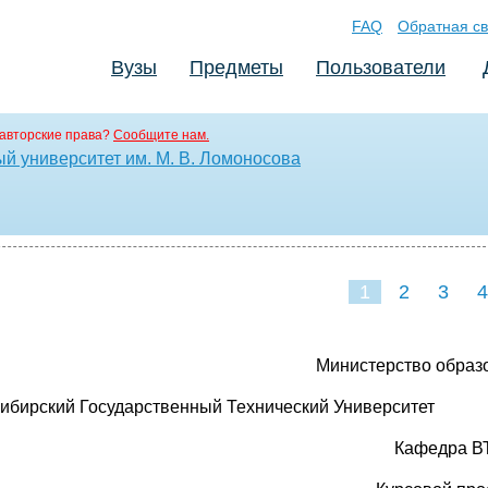
FAQ
Обратная св
Вузы
Предметы
Пользователи
авторские права?
Сообщите нам.
й университет им. М. В. Ломоносова
1
2
3
4
Министерство образ
ибирский Государственный Технический Университет
Кафедра В