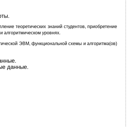
оты.
пление теоретических знаний студентов, приобретение
и алгоритмическом уровнях.
етической ЭВМ, функциональной схемы и алгоритма(ов)
анные.
ые данные.