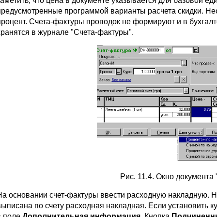
заметить, что цена в документе указывается для базовой е
предусмотренные программой варианты расчета скидки. Не
процент. Счета-фактуры проводок не формируют и в бухгал
хранятся в журнале "Счета-фактуры".
Рис. 11.4. Окно документа
На основании счет-фактуры ввести расходную накладную. Н
выписана по счету расходная накладная. Если установить 
в поле
Дополнительная информация
. Кнопка
Подчиненн