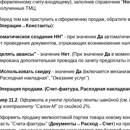
оформленному счету-входящему), заполнив справочник "
Но
полученные ТМЦ
Перед тем как приступить к оформлению продаж, обратите 
Операции→Константы
):
оматическое создание НН"
- при значении
Да
автоматичес
т проведения документов, отражающих возникновение нал
елять авансы"
- значение
Нет
. (При значении
Да
в момент
ирована дополнительная проводка по зачету предоплаты п
"Использовать скидку
- значение
Да
(включается механизм
"Расходная накладная", "Оказание услуг")
Операция продажи. (Счет-фактура, Расходная накладная
ер 11.2
. Оформить в учете продажу ленты швейной (см. 
у контрагенту "Салон-М" со скидкой 2%.
Оформить продажу мелкооптовой партии товара новому конт
часть "Счета-фактуры" (
Документы
→
Расход
→
Счет
) на пр