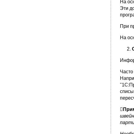
На ос
Эти д
прогр
При п
На ос
Инфор
Часто 
Наприм
"1С:П
списы
пересч

Прим
швейн
партии
Необх