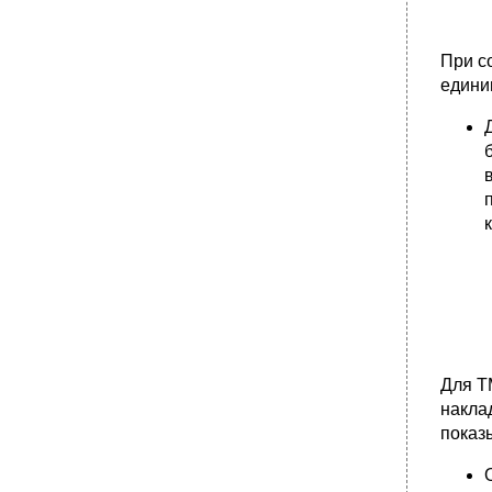
При с
едини
Для Т
накла
показ