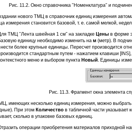
Рис. 11.2. Окно справочника "Номенклатура" и подчин
оздании нового ТМЦ в справочник единиц измерения автом
ца измерения становится базовой, т. е. самой мелкой, неде
Для ТМЦ "Лента швейная 1 см" на закладке
Цены
в форме э
базовую единицу необходимо изменить на
м
(метр). В подч
внести более крупные единицы. Пересчет производится отн
производится стандартным путем - нажатием клавиши [INS],
контекстного меню и выбором пункта
Новый
. Единицы изм
Рис. 11.3. Фрагмент окна элемента с
МЦ, имеющих несколько единиц измерения, можно выбрать о
дные). При этом
Количество
в табличной части указывает к
ывает, сколько в упаковке базовых единиц.
Отразить операции приобретения материалов приходной нак