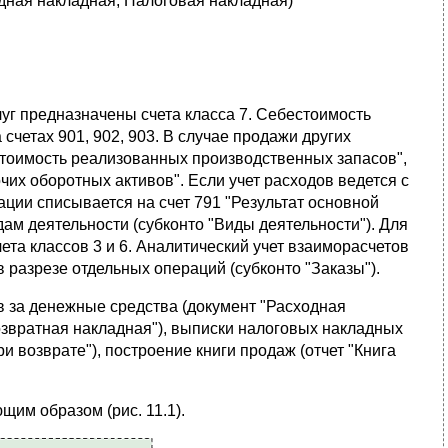
одная накладная, Налоговая накладная)
луг предназначены счета класса 7. Себестоимость
 счетах 901, 902, 903. В случае продажи других
естоимость реализованных производственных запасов",
очих оборотных активов". Если учет расходов ведется с
ации списывается на счет 791 "Результат основной
дам деятельности (субконто "Виды деятельности"). Для
та классов 3 и 6. Аналитический учет взаиморасчетов
 в разрезе отдельных операций (субконто "Заказы").
 за денежные средства (документ "Расходная
"Возвратная накладная"), выписки налоговых накладных
и возврате"), построение книги продаж (отчет "Книга
им образом (рис. 11.1).