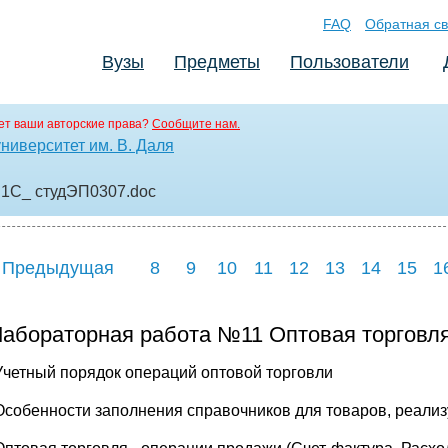
FAQ
Обратная св
Вузы
Предметы
Пользователи
т ваши авторские права?
Сообщите нам.
ниверситет им. В. Даля
 1С_ студЭП0307
.doc
 Предыдущая
8
9
10
11
12
13
14
15
1
Лабораторная работа №11 Оптовая торговля
Учетный порядок операций оптовой торговли
Особенности заполнения справочников для товаров, реали