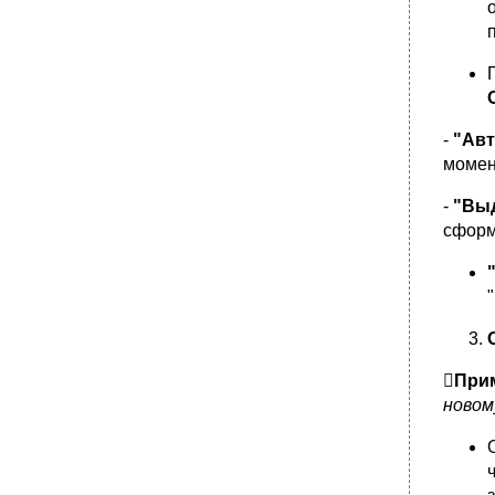
-
"Авт
момен
-
"
Выд
сформ

Прим
новом