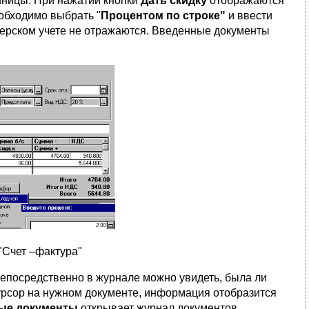
диницы. При нажатии кнопки
Дать скидку
отображаются
обходимо выбрать "
Процентом по строке"
и ввести
терском учете не отражаются. Введенные документы
 "Счет –фактура"
епосредственно в журнале можно увидеть, была ли
курсор на нужном документе, информация отобразится
ые документы
открывает журнал документов,