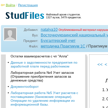
Отчеты и обработки
Войти
/
Регистрация
Режимы использования "1с: Предприятие":
Файловый архив студентов.
•
Лабораторная работа №2 Учет расходов на
1327 вузов, 5479 предметов.
оплату труда
Исходные данные для заполнения
natalya10
справочника "Сотрудники"
Добавил:
Опубликованный материал нарушае
Восточноукраинский национальный у
Вуз:
•
Лабораторная работа №3 Переход
действующего предприятия на учет в ксбу
Бухгалтерский учет
Предмет:
"1с: Предприятие"
методичка Практикум 1С
/ Практикум
Файл:
•
Данные об остатках тмц на предприятии
Остатки взаиморасчетов с чп "Алла"
•
Данные о задолженности предприятия по
<<
<
заработной плате перед работником
Лабораторная работа №4 Учет запасов
(Отражение приобретения запасов за
денежные средства)
•
Документооборот
•
Лабораторная работа №5 Учет расчетов с
поставщиками (банковские операции).
Операции по удалению информации из
информационной базы.