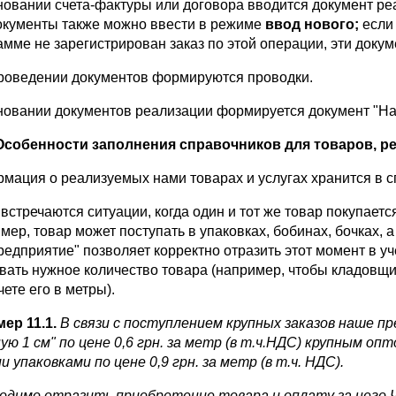
новании счета-фактуры или договора вводится документ реа
окументы также можно ввести в режиме
ввод нового;
если
амме не зарегистрирован заказ по этой операции, эти докум
роведении документов формируются проводки.
новании документов реализации формируется документ "На
Особенности заполнения справочников для товаров, р
мация о реализуемых нами товарах и услугах хранится в с
встречаются ситуации, когда один и тот же товар покупаетс
ер, товар может поступать в упаковках, бобинах, бочках, а
редприятие" позволяет корректно отразить этот момент в уч
вать нужное количество товара (например, чтобы кладовщик
ете его в метры).
ер 11.1.
В связи с поступлением крупных заказов наше пр
ую 1 см" по цене 0,6 грн. за метр (в т.ч.НДС) крупным о
 упаковками по цене 0,9 грн. за метр (в т.ч. НДС).
одимо отразить приобретение товара и оплату за него Ч