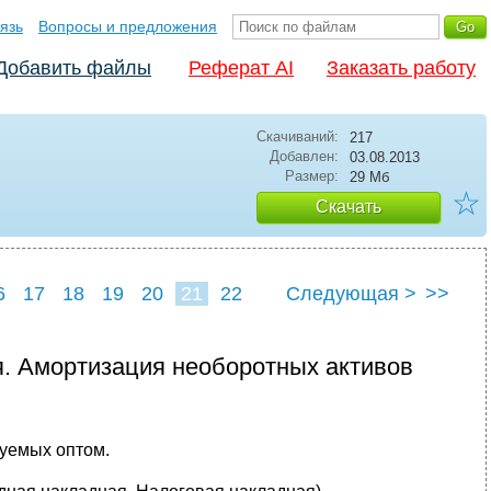
язь
Вопросы и предложения
Добавить файлы
Реферат AI
Заказать работу
Скачиваний:
217
Добавлен:
03.08.2013
Размер:
29 Мб
☆
Скачать
6
17
18
19
20
21
22
Следующая >
>>
. Амортизация необоротных активов
зуемых оптом.