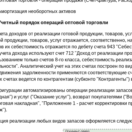
Оптовая торговля - операции продажи (Счет-фактура, Расх
Амортизация необоротных активов
Учетный порядок операций оптовой торговли
чета доходов от реализации готовой продукции, товаров, ус
й продукции, товаров, услуг отражается, соответственно, на
ов их себестоимость отражается по дебету счета 943 "Себ
 учета дохода используют счет 712 "Доход от реализации пр
ьзованием только счетов 8-го класса, себестоимость реализ
льности". Аналитический учет на этих счетах построен по ви
 движения задолженности применяются соответствующие сче
х счетах ведется по контрагентам (субконто "Контрагенты")
фигурации автоматизированы операции реализации запасов
дная") и услуг ("Оказание услуг"), возврат покупателями (
говая накладная", "Приложение 1 - расчет корректировки пр
ж").
ция реализации любых видов запасов оформляется следующ