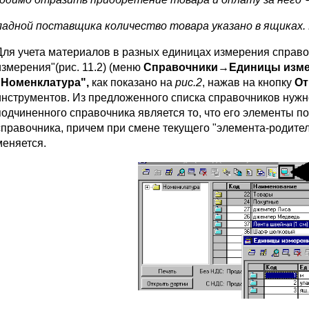
ладной поставщика количество товара указано в ящиках. 
Для учета материалов в разных единицах измерения справ
измерения"(рис. 11.2) (меню
Справочники→Единицы изме
"Номенклатура",
как показано на
рис.2
, нажав на кнопку
От
инструментов. Из предложенного списка справочников нуж
подчиненного справочника является то, что его элементы п
справочника, причем при смене текущего "элемента-родите
меняется.