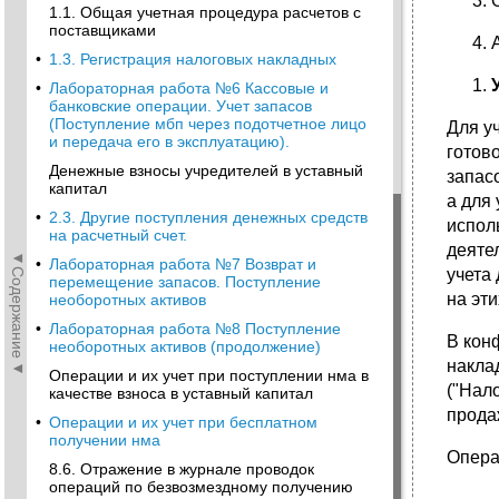
1.1. Общая учетная процедура расчетов с
поставщиками
•
1.3. Регистрация налоговых накладных
•
Лабораторная работа №6 Кассовые и
банковские операции. Учет запасов
(Поступление мбп через подотчетное лицо
Для у
и передача его в эксплуатацию).
готово
Денежные взносы учредителей в уставный
запас
капитал
а для
•
2.3. Другие поступления денежных средств
испол
на расчетный счет.
деяте
◄Содержание◄
•
Лабораторная работа №7 Возврат и
учета
перемещение запасов. Поступление
на эти
необоротных активов
•
Лабораторная работа №8 Поступление
В кон
необоротных активов (продолжение)
накла
Операции и их учет при поступлении нма в
("Нало
качестве взноса в уставный капитал
прода
•
Операции и их учет при бесплатном
получении нма
Опера
8.6. Отражение в журнале проводок
операций по безвозмездному получению