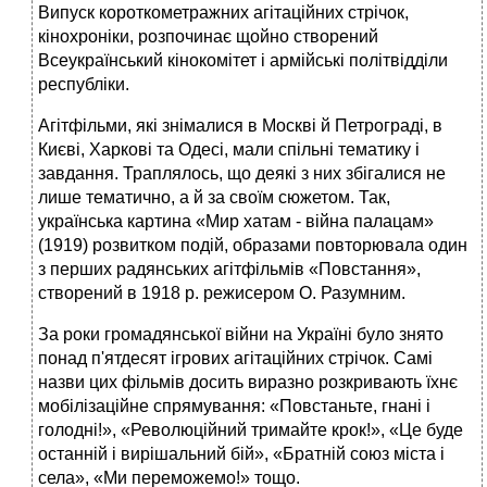
Випуск короткометражних агітаційних стрічок,
кінохроніки, розпочинає щойно створений
Всеукраїнський кінокомітет і армійські політвідділи
республіки.
Агітфільми, які знімалися в Москві й Петрограді, в
Києві, Харкові та Одесі, мали спільні тематику і
завдання. Траплялось, що деякі з них збігалися не
лише тематично, а й за своїм сюжетом. Так,
українська картина «Мир хатам - війна палацам»
(1919) розвитком подій, образами повторювала один
з перших радянських агітфільмів «Повстання»,
створений в 1918 р. режисером О. Разумним.
За роки громадянської війни на Україні було знято
понад п'ятдесят ігрових агітаційних стрічок. Самі
назви цих фільмів досить виразно розкривають їхнє
мобілізаційне спрямування: «Повстаньте, гнані і
голодні!», «Революційний тримайте крок!», «Це буде
останній і вирішальний бій», «Братній союз міста і
села», «Ми переможемо!» тощо.