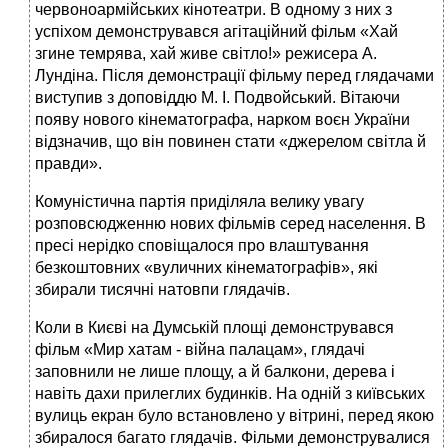
червоноармійських кінотеатри. В одному з них з
успіхом демонструвався агітаційний фільм «Хай
згине темрява, хай живе світло!» режисера А.
Лундіна. Після демонстрації фільму перед глядачами
виступив з доповіддю М. І. Подвойський. Вітаючи
появу нового кінематографа, нарком воєн України
відзначив, що він повинен стати «джерелом світла й
правди».
Комуністична партія приділяла велику увагу
розповсюдженню нових фільмів серед населення. В
пресі нерідко сповіщалося про влаштування
безкоштовних «вуличних кінематографів», які
збирали тисячні натовпи глядачів.
Коли в Києві на Думській площі демонструвався
фільм «Мир хатам - війна палацам», глядачі
заповнили не лише площу, а й балкони, дерева і
навіть дахи прилеглих будинків. На одній з київських
вулиць екран було встановлено у вітрині, перед якою
збиралося багато глядачів. Фільми демонструвалися