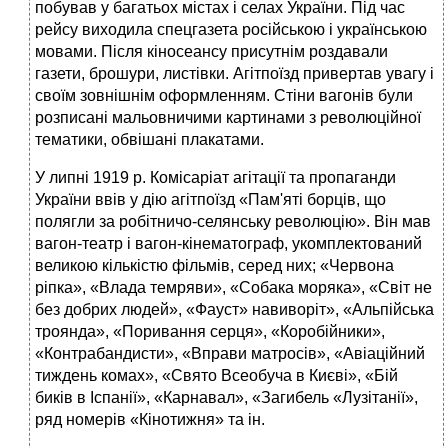
побував у багатьох містах і селах України. Під час
рейсу виходила спецгазета російською і українською
мовами. Після кіносеансу присутнім роздавали
газети, брошури, листівки. Агітпоїзд привертав увагу і
своїм зовнішнім оформленням. Стіни вагонів були
розписані мальовничими картинами з революційної
тематики, обвішані плакатами.
У липні 1919 р. Комісаріат агітації та пропаганди
України ввів у дію агітпоїзд «Пам'яті борців, що
полягли за робітничо-селянську революцію». Він мав
вагон-театр і вагон-кінематограф, укомплектований
великою кількістю фільмів, серед них; «Червона
ріпка», «Влада темряви», «Собака моряка», «Світ не
без добрих людей», «Фауст» навиворіт», «Альпійська
троянда», «Поривання серця», «Коробійники»,
«Контрабандисти», «Вправи матросів», «Авіаційний
тиждень комах», «Свято Всеобуча в Києві», «Бій
биків в Іспанії», «Карнавал», «Загибель «Лузітанії»,
ряд номерів «Кінотижня» та ін.