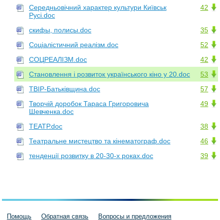
Середньовічний характер культури Київськ
42
Русі.doc
скифы, полисы.doc
35
Соціалістичний реалізм.doc
52
СОЦРЕАЛІЗМ.doc
42
Становлення і розвиток українського кіно у 20.doc
53
ТВІР-Батьківщина.doc
57
Творчій доробок Тараса Григоровича
49
Шевченка.doc
ТЕАТР.doc
38
Театральне мистецтво та кінематограф.doc
46
тенденції розвитку в 20-30-х роках.doc
39
Помощь
Обратная связь
Вопросы и предложения