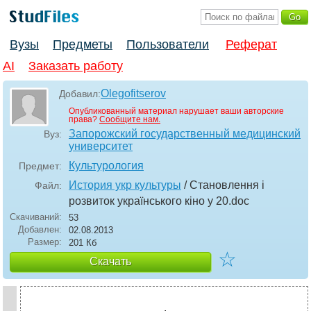
Вузы
Предметы
Пользователи
Реферат
AI
Заказать работу
Olegofitserov
Добавил:
Опубликованный материал нарушает ваши авторские
права?
Сообщите нам.
Запорожский государственный медицинский
Вуз:
университет
Культурология
Предмет:
История укр культуры
/ Становлення і
Файл:
розвиток українського кіно у 20
.doc
Скачиваний:
53
Добавлен:
02.08.2013
Размер:
201 Кб
☆
Скачать