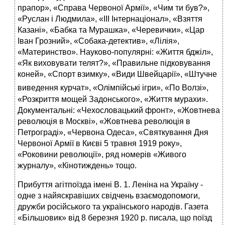
прапор», «Справа Червоної Армії», «Чим ти був?»,
«Руслан і Людмила», «III Інтернаціонал», «Взяття
Казані», «Бабка та Мурашка», «Черевички», «Цар
Іван Грозний», «Собака-детектив», «Лілія»,
«Материнство». Науково-популярні: «Життя бджіл»,
«Як виховувати телят?», «Правильне підковування
коней», «Спорт взимку», «Види Швейцарії», «Штучне
виведення курчат», «Олімпійські ігри», «По
Волзі»,
«Розкриття мощей Задонського», «Життя мурахи».
Документальні: «Чехословацький фронт», «Жовтнева
революція в Москві», «Жовтнева революція в
Петрограді», «Червона Одеса», «Святкування Дня
Червоної Армії в Києві 5 травня 1919 року»,
«Роковини революції», ряд номерів «Живого
журналу», «Кінотиждень» тощо.
Прибуття агітпоїзда імені В. 1. Леніна на Україну -
одне з найяскравіших свідчень взаємодопомоги,
дружби російського та українського народів. Газета
«Більшовик» від 8 березня 1920 р. писала, що поїзд