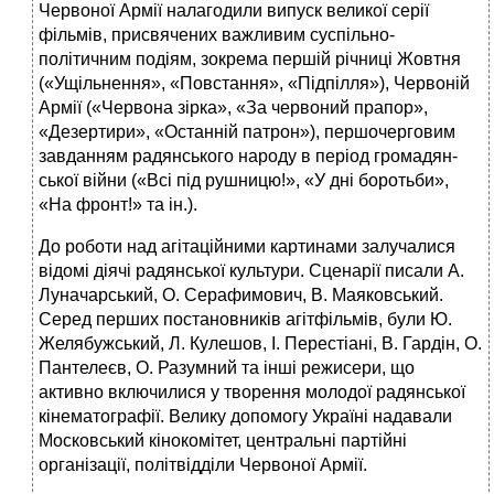
Червоної Армії налагодили випуск великої серії
фільмів, присвячених важливим суспільно-
політичним подіям, зокрема першій річниці Жовтня
(«Ущільнення», «Повстання», «Підпілля»), Червоній
Армії («Червона зірка», «За червоний прапор»,
«Дезертири», «Останній патрон»), першочерговим
завданням радянського народу в період громадян­
ської війни («Всі під рушницю!», «У дні боротьби»,
«На фронт!» та ін.).
До роботи над агітаційними картинами залучалися
відомі діячі радянської культури. Сценарії писали А.
Луначарський, О. Серафимович, В. Маяковський.
Серед перших постановників агітфільмів, були Ю.
Желябужський, Л. Кулешов, І. Перестіані, В. Гардін, О.
Пантелеєв, О. Разумний та інші режисери, що
активно включилися у творення молодої радянської
кінематографії. Велику допомогу Україні надавали
Московський кінокомітет, центральні партійні
організації, політвідділи Червоної Армії.