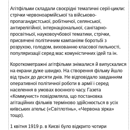
Агітфільми складали своєрідні тематичні серії-цикли:
стрічки червоноармійської та військово-
пропагандистської, робітничої, селянської,
антирелігійної, інтернаціональної, санітарно-
просвітньої, науковоучбової тематики, стрічки,
присвячені політичним кампаніям боротьбі з
розрухою, голодом, вихованню класової пильності,
популяризації серед мас комуністичних ідей та ін.
Короткометражні агітфільми знімалися й випускалися
на екрани дуже швидко. На створення фільму йшло
від трьох до десяти днів. Не відповідало завданням
оперативної політичної роботи в армії і серед
населення в умовах воєнного часу. Газета
«Коммунист» повідомляла, що постановка
агітаційних фільмів терміново здійсню­ється в усіх
київських ательє («Світлотінь», «Червона зірка»
тощо).
1 квітня 1919 р. в Києві було відкрито чотири