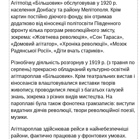
Агітпоїзд «Більшовик» обслуговував у 1920 р.
населення Донбасу та району Мелітополя. Крім
картин постійно діючого фонду, він отримав
додатково від кіносекції політосвіти Південного
фронту кілька програм революційного змісту,
зокрема: «Жовтнева революція», «Сон Тараса»,
«Домовий агітатор», «Хроніка революції», «Мозок
Радянської Росії», «Діти вчать стариків».
Різнобічну діяльність розгорнув у 1919 р. (з травня по
серпень) прекрасно обладнаний культурно-освітній
агітпароплав «Більшовик». Крім театральних вистав і
кіносеансів влаштовувалися виставки творів
живопису, проводилися лекції з багатьох галузей
знань, зокрема з різних видів мистецтва. На
пароплаві була також фонотека грамзаписів: виступи
видатних діячів революції, твори революційної поезії,
музики.
Агітпароплав здійснював рейси в найнебезпечніші
райони, фактично працював у фронтових умовах.