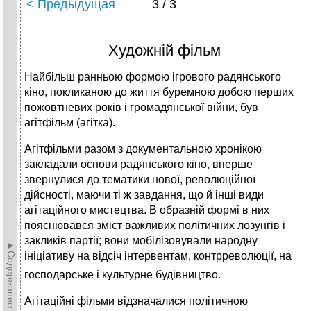
< Предыдущая
3 / 3
Художній фільм
Найбільш ранньою формою ігрового радянського
кіно, покликаною до життя буремною добою перших
пожовтневих років і громадянської війни, був
агітфільм (агітка).
Агітфільми разом з документальною хронікою
закладали основи радянського кіно, вперше
звернулися до тематики нової, революційної
дійсності, маючи ті ж завдання, що й інші види
агітаційного мистецтва. В образній формі в них
пояснювався зміст важливих політичних лозунгів і
закликів партії; вони мобілізовували народну
►Содержание►
ініціативу на відсіч інтервентам, контрреволюції, на
господарське
і культурне будівництво.
Агітаційні фільми відзначалися політичною