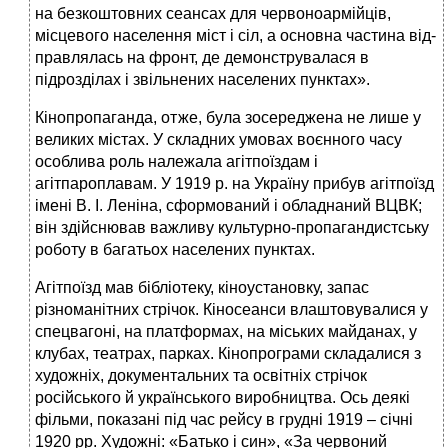
на безкоштовних сеансах для червоноармійців,
місцевого населення міст і сіл, а основна частина від­
правлялась на фронт, де демонструвалася в
підрозділах і звільнених населених пунктах».
Кінопропаганда, отже, була зосереджена не лише у
великих містах. У складних умовах воєнного часу
особлива роль належала агітпоїздам і
агітпароплавам. У 1919 р. на Україну прибув агітпоїзд
імені В. І. Леніна, сформований і обладнаний ВЦВК;
він здійснював важливу культурно-пропагандистську
роботу в багатьох населених пунктах.
Агітпоїзд мав бібліотеку, кіноустановку, запас
різноманітних стрічок. Кіносеанси влаштовувалися у
спецвагоні, на платформах, на міських майданах, у
клубах, театрах, парках. Кінопрограми складалися з
художніх, документальних та освітніх стрічок
російського й українського виробництва. Ось деякі
фільми, показані під час рейсу в грудні 1919 – січні
1920 рр. Художні: «Батько і син», «За червоний