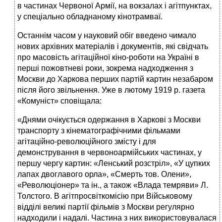
в частинах Червоної Ар­мії, на вокзалах і агітпунктах,
у спеціально обладнаному кінотрамваї.
Останнім часом у науковий обіг введено чимало
нових архівних матеріалів і документів, які свідчать
про масовість агітаційної кіно-роботи на Україні в
перші пожовтневі роки, зокрема надходження з
Москви до Харкова перших партій картин незабаром
після його звільнення. Уже в лютому 1919 р. газета
«Комуніст» сповіщала:
«Днями очікується одержання в Харкові з Москви
транспорту з кінематографічними фільмами
агітаційно-революційного змісту і для
демонстрування в червоноармійських частинах, у
першу чергу картин: «Ленський розстріл», «У цупких
лапах двоглавого орла», «Смерть тов. Олени»,
«Революціонер» та ін., а також «Влада темряви» Л.
Толстого. В агітпросвіткомісію при Військовому
відділі великі партії фільмів з Москви регулярно
надходили і надалі. Частина з них використовувалася