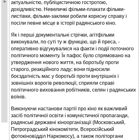
актуальністю, публіцистичною гостротою,
дохідливістю. Невеличкі фільми-плакати фільми-
листівки, фільми-заклики робили корисну справу і
посіли певне місце в історії радянського кіно.
Як і перші документальні стрічки, агітфільми
виконували, по суті ту ж функцію, що й преса, -
оперативно відгукувалися на факти і події поточного
політичного моменту. Їх пафос було спрямовано на
утвердження нового життя, на боротьбу проти
старого, реакційного ладу; вони підносили
боєздатність мас у боротьбі проти внутрішніх і
зовнішніх ворогів революції, сприяли справі
політичного виховання робітників, селян і радянських
воїнів.
Виконуючи настанови партії про кіно як важливий
засіб політичної освіти і комуністичної пропаганди,
радянські державні кіноорганізації (Московський,
Петроградський кінокомітети, Всеросійський
фотокіновідділ Наркомосу), а також політоргани