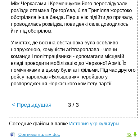
Між Черкасами і Кременчуком його переслідували
роз'їзди отамана Григор'єва, біля Трипілля жорстоко
обстріляла інша банда. Перш ніж підійти до причалу,
проводилась розвідка, повз деякі села доводилось
йти під обстрілом.
У містах, де воєнна обстановка була особливо
напруженою, комуністи агітпароплава - члени
команди і політпрацівники - допомагали місцевій
владі проводити мобілізацію до Червоної Армії. Їх
помічниками в цьому були агітфільми. Під час другого
рейсу пароплав «Більшовик» перейшов у
розпорядження Черкаського комітету партії.
< Предыдущая
3 / 3
Соседние файлы в папке
История укр культуры
Сентименталізм.doc
42