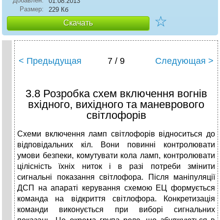
Добавлен:
01.08.2013
Размер:
229 Кб
☆
Скачать
< Предыдущая
7 / 9
Следующая >
3.8 Розробка схем включення вогнів
вхідного, вихідного та маневрового
світлофорів
Схеми включення ламп світлофорів відноситься до
відповідальних кіл. Вони повинні контролювати
умови безпеки, комутувати кола ламп, контролювати
цілісність їхніх ниток і в разі потреби змінити
сигнальні показання світлофора. Після маніпуляції
ДСП на апараті керування схемою ЕЦ формується
команда на відкриття світлофора. Конкретизація
команди виконується при виборі сигнальних