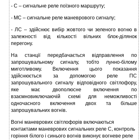
- С – сигнальне реле поїзного маршруту;
- МС – сигнальне реле маневрового сигналу;
- ЛС – здійснює вибір жовтого чи зеленого вогню в
залежності від кількості вільних блок-ділянок
перегону.
На станції передбачається відправлення по
запрошувальному сигналу, тобто лунно-білому
миготливому. Включення цього показання
здійснюється за допомогою реле ПС
запрошувального сигналу відповідного світлофору,
яке має двополюсне включення по
взаємновиключаючій схемі для неможливості
одночасного включення двох та більше
запрошувальних вогнів.
Вогні маневрових світлофорів включаються
контактами маневрових сигнальних реле С, контроль
горіння білого і синього вогнів виконує вогневе реле