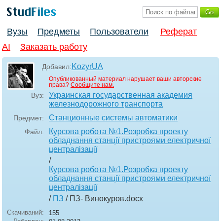
Вузы
Предметы
Пользователи
Реферат
AI
Заказать работу
KozyrUA
Добавил:
Опубликованный материал нарушает ваши авторские
права?
Сообщите нам.
Украинская государственная академия
Вуз:
железнодорожного транспорта
Станционные системы автоматики
Предмет:
Курсова робота №1.Розробка проекту
Файл:
обладнання станції пристроями електричної
централізації
/
Курсова робота №1.Розробка проекту
обладнання станції пристроями електричної
централізації
/
ПЗ
/ ПЗ- Винокуров
.docx
Скачиваний:
155