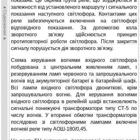
показань. Це окрема група реле, що збуджуються в
залежності від установленого маршруту і сигнального
►Содержание►
показання наступного світлофора. Контактами цих
реле забезпечуються включення на світлофорі
відповідного показання. За допомогою кола
зворотного зв'язку здійснюється принцип
протиповторної роботи світлофора. Після закриття
сигналу порушується дія зворотного зв'язку.
Схема керування вогнями вхідного світлофора
побудована з центральним живленням ламп, і
резервуванням ламп червоного та запрошувального
вогнів від акумуляторної батареї в батарейній шафі.
Всі лампи вхідного світлофора двониткові, крім
запрошувального вогню. Для керування вогнями
вхідного світлофора в релейній шафі встановлюють
сигнальні понижуючі трансформатори типу СТ-5 по
числу вогнів. У вторинні обмотки трансформаторів
послідовно зі світлофорними лампами включені
вогневі реле типу АОШ-180/0,45.