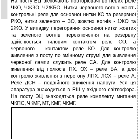
На посту ЕЦ включають повторювачі вогневих реле
ЧКО, ЧЖЗО, Ч2ЖБО. Нитки червоного вогню мають
контрольні реле для основної нитки КО та резервної
РКО, нитки зеленого – ЗО, жовтих вогнів - 1ЖО та
2ЖО. У випадку перегорання основної нитки жовтих
та зеленого вогнів переключення на резервну
здійснюється тиловим контактом реле СО, а
червоного - контактом реле КО. Для контролю
живлення з посту по змінному струмі для живлення
червоної лампи служить реле СА. Для контролю
живлення від полюсів ПХ, ОХ – реле БА, а для
контролю живлення з перегону ЛПХ, ЛОХ – реле А.
Реле ДСН – подвійного зниження напруги. Уся ця
апаратура знаходиться в РШ у вхідного світлофора.
На посту ЭЦ знаходяться реле комплекту мигання
ЧКПС, ЧКМР, МТ, КМГ, ЧКМГ.