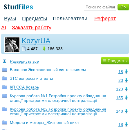
Вузы
Предметы
Пользователи
Реферат
AI
Заказать работу
KozyrUA
4 487
186 333
☰ Предметы
Развернуть все
Балашов Эволюционный синтез систем
18
ЗТС вопросы и ответы
23
КП ССА Козарь
123
Курсова робота №1.Розробка проекту обладнання
155
станції пристроями електричної централізації
Курсова робота №2.Розробка проекту обладнання
148
станції пристроями електричної централізації
Модели и методы_Жизненный цикл
18