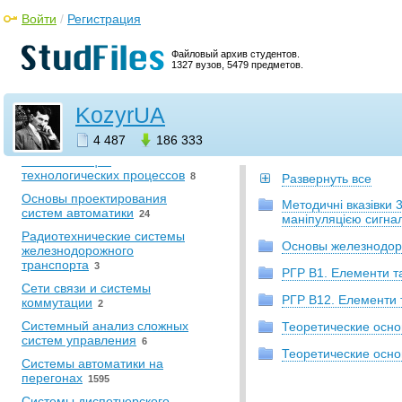
Философия
56
Войти
/
Регистрация
•
Химия
Химия
7
Файловый архив студентов.
1327 вузов, 5479 предметов.
•
Экономика. Финансы. Маркетинг
Экономическая теория
2
KozyrUA
•
Электротехника. Связь.
Автоматика
4 487
186 333
Автоматизация
технологических процессов
8
Развернуть все
Основы проектирования
Методичні вказівки 
систем автоматики
24
маніпуляцією сигнал
Радиотехнические системы
Основы железнодор
железнодорожного
транспорта
3
РГР В1. Елементи та
Сети связи и системы
РГР В12. Елементи т
коммутации
2
Системный анализ сложных
Теоретические осн
систем управления
6
Теоретические осн
Системы автоматики на
перегонах
1595
Системы диспетчерского