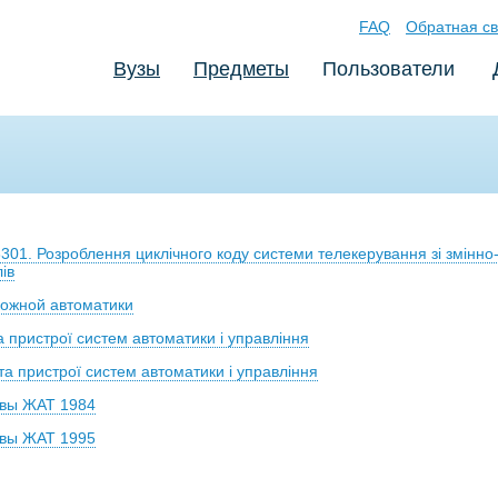
FAQ
Обратная св
Вузы
Предметы
Пользователи
3301. Розроблення циклічного коду системи телекерування зі змінн
ів
ожной автоматики
 пристрої систем автоматики і управління
а пристрої систем автоматики і управління
овы ЖАТ 1984
овы ЖАТ 1995