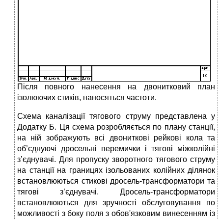
Після повного нанесення на двонитковий план
ізолюючих стиків, нано­сяться частоти.
Схема каналізації тягового струму представлена у
Додатку Б. Ця схема розробляється по плану станції,
на ній зображують всі двониткові рейкові кола та
об’єднуючі дросельні перемички і тягові міжколійні
з’єднувачі. Для пропуску зворотного тягового струму
на станції на границях ізольованих колійних ділянок
встановлюються стикові дросель-трансформатори та
тягові з’єднувачі. Дросель-трансформатори
встановлюються для зручності обслуговування по
можливості з боку поля з обов'язковим винесенням із