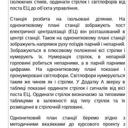
ізолюючих стиків, ординати стрілок і світлофорів від
поста ЕЦ до об’єкта управління.
Станція розбита на ізольовані ділянки. На
однонитковому плані станції зображують пост
електричної централізації (ЕЦ) він розташований в
центрі станції. Також на однонитковому плані станції
зображують напрямок руху поїздів парний і непарний.
Зображуються в плюсовому положенні всі стрілки і
нумерують їх. Нумерація стрілок, в непарній
горловині робиться непарними, а в парній парними
цифрами. На однонитковому плані показані і
пронумеровані світлофори. Світлофори нумеруються
таким же чином як і стрілки. У Додатку А зверху в
таблиці показані ординати стрілок і сигналів від вісі
поста ЕЦ. Ординати стрілок визначаємо за типовими
таблицями в залежності від типу стрілок та їх
розміщенні в стрілочній горловині.
Однонитковий план станції беремо згідно з
методичними вказівками до курсового проекту з