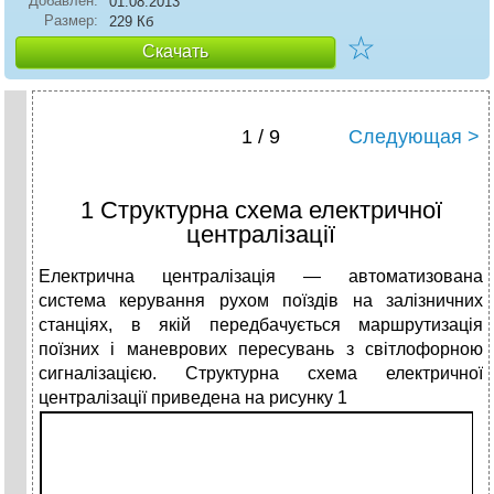
Добавлен:
01.08.2013
Размер:
229 Кб
☆
Скачать
1 / 9
Следующая >
1 Структурна схема електричної
централізації
Електрична централізація — автоматизована
система керування рухом поїздів на залізничних
станціях, в якій передбачується маршрутизація
поїзних і маневрових пересувань з світлофорною
сигналізацією. Структурна схема електричної
централізації приведена на рисунку 1