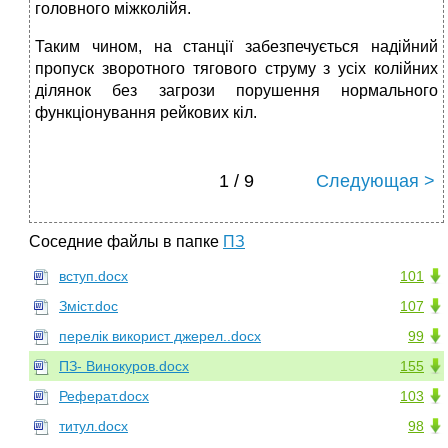
головного міжколійя.
Таким чином, на станції забезпечується надійний
пропуск зворотного тягового струму з усіх колійних
ділянок без загрози порушення нормального
функціонування рейкових кіл.
1 / 9
Следующая >
Соседние файлы в папке
ПЗ
вступ.docx
101
Зміст.doc
107
перелік використ джерел..docx
99
ПЗ- Винокуров.docx
155
Реферат.docx
103
титул.docx
98