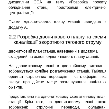
дисципліни ССА на тему «Розробка проекту
обладнання станції пристроями електричної
централізації».
Схема однониткового плану станції наведена в
Додатку А.
2.2 Розробка двониткового плану та схеми
каналізації зворотного тягового струму
Двонитковий план станції, наведений в додатку Б,
складений на основі однониткового плану станції.
На двонитковому плані в дволінійному виконанні
зображується колій­не розгалуження станції. Таблиця
ординат стрілочних переводів і світлофорів, яка
вказує про дійсне місце розташування напільних
об'єктів,
представлена на однонитковому схематичному плані
станції. Крім того, на двонитковому плані також
зображені: стрілочні переводи, обладнані