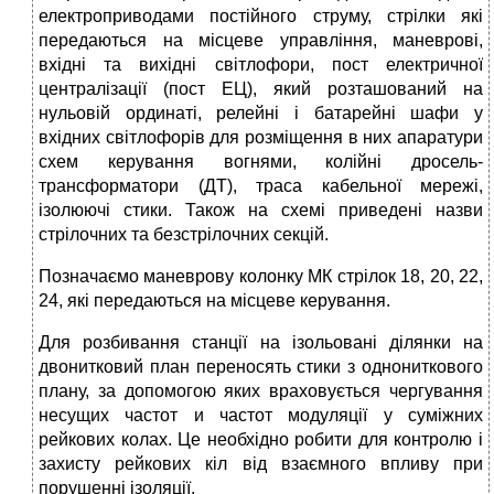
електроприводами постійного струму, стрілки які
передаються на місцеве управління, маневрові,
вхідні та вихідні світлофори, пост електричної
централізації (пост ЕЦ), який розташований на
нульовій ординаті, ре­лейні і батарейні шафи у
вхідних світло­форів для розміщення в них апаратури
схем керування вогнями, колійні дросель-
трансформатори (ДТ), траса кабельної мережі,
ізолюючі стики. Також на схемі приведені назви
стрілочних та безстрілочних секцій.
Позначаємо маневрову колонку МК стрілок 18, 20, 22,
24, які передаються на місцеве керування.
Для розбивання станції на ізольовані ділянки на
двонитковий план переносять стики з однониткового
плану, за допомогою яких враховується чергування
несущих частот и частот модуляції у суміжних
рейкових колах. Це необхідно робити для контролю і
захисту рейкових кіл від взаємного впливу при
порушенні ізоляції.