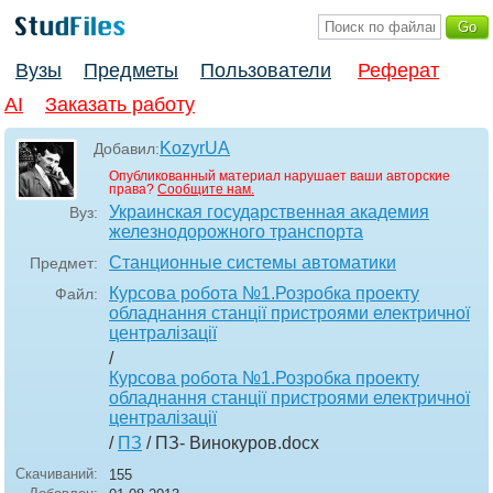
Вузы
Предметы
Пользователи
Реферат
AI
Заказать работу
KozyrUA
Добавил:
Опубликованный материал нарушает ваши авторские
права?
Сообщите нам.
Украинская государственная академия
Вуз:
железнодорожного транспорта
Станционные системы автоматики
Предмет:
Курсова робота №1.Розробка проекту
Файл:
обладнання станції пристроями електричної
централізації
/
Курсова робота №1.Розробка проекту
обладнання станції пристроями електричної
централізації
/
ПЗ
/ ПЗ- Винокуров
.docx
Скачиваний:
155