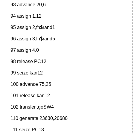
93 advance 20,6
94 assign 1,12
95 assign 2,fn$rand1
96 assign 3,fn$rand5
97 assign 4,0
98 release PC12
99 seize kan12
100 advance 75,25
101 release kan12
102 transfer ,goSW4
110 generate 23630,20680
111 seize PC13