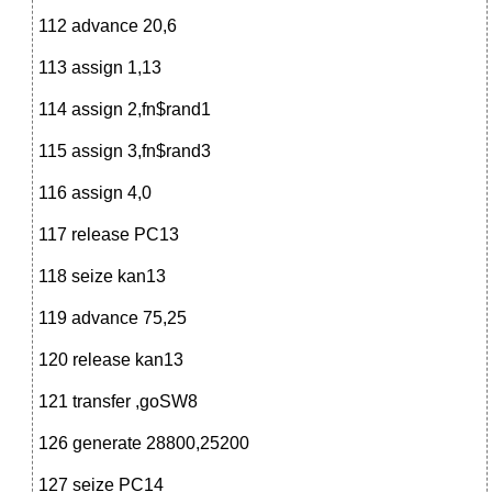
112 advance 20,6
113 assign 1,13
114 assign 2,fn$rand1
115 assign 3,fn$rand3
116 assign 4,0
117 release PC13
118 seize kan13
119 advance 75,25
120 release kan13
121 transfer ,goSW8
126 generate 28800,25200
127 seize PC14