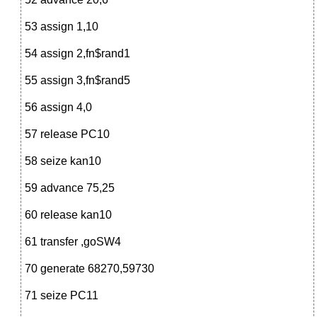
53 assign 1,10
54 assign 2,fn$rand1
55 assign 3,fn$rand5
56 assign 4,0
57 release PC10
58 seize kan10
59 advance 75,25
60 release kan10
61 transfer ,goSW4
70 generate 68270,59730
71 seize PC11