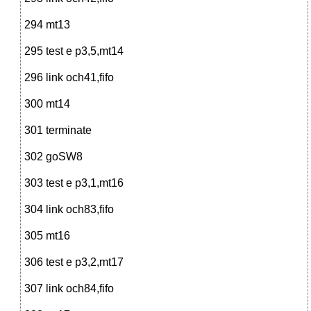
294 mt13
295 test e p3,5,mt14
296 link och41,fifo
300 mt14
301 terminate
302 goSW8
303 test e p3,1,mt16
304 link och83,fifo
305 mt16
306 test e p3,2,mt17
307 link och84,fifo