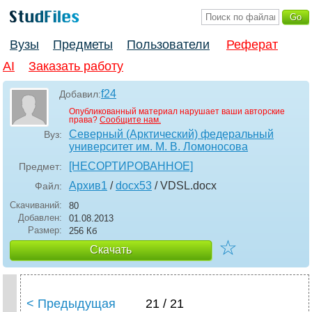
Вузы
Предметы
Пользователи
Реферат
AI
Заказать работу
f24
Добавил:
Опубликованный материал нарушает ваши авторские
права?
Сообщите нам.
Северный (Арктический) федеральный
Вуз:
университет им. М. В. Ломоносова
[НЕСОРТИРОВАННОЕ]
Предмет:
Архив1
/
docx53
/ VDSL
.docx
Файл:
Скачиваний:
80
Добавлен:
01.08.2013
Размер:
256 Кб
☆
Скачать
< Предыдущая
21 / 21