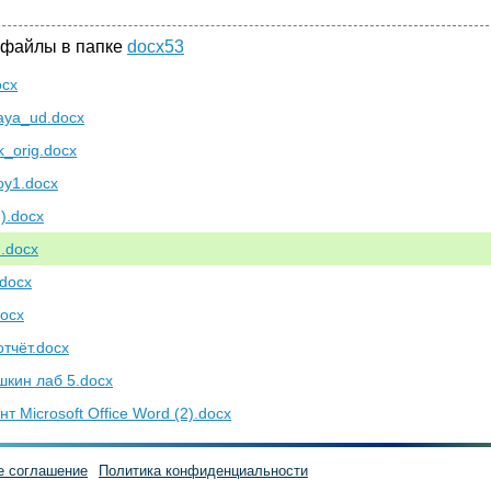
 файлы в папке
docx53
ocx
aya_ud.docx
k_orig.docx
oy1.docx
).docx
7.docx
docx
ocx
отчёт.docx
шкин лаб 5.docx
т Microsoft Office Word (2).docx
е соглашение
Политика конфиденциальности