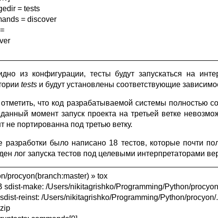
edir = tests
ands = discover
 =
ver
идно из конфигурации, тесты будут запускаться на инте
тории
tests
и будут установлены соответствующие зависимо
 отметить, что код разрабатываемой системы полностью совм
 данный момент запуск проекта на третьей ветке невозмож
т не портированна под третью ветку.
е разработки было написано 18 тестов, которые почти п
ден лог запуска тестов под целевыми интерпретаторами верс
n/procyon(branch:master) » tox
sdist-make: /Users/nikitagrishko/Programming/Python/procyon
sdist-reinst: /Users/nikitagrishko/Programming/Python/procyon/.
.zip