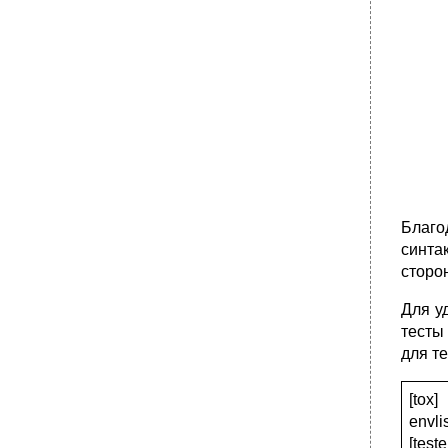
Благо
синта
сторо
Для у
тесты
для т
[tox]
envli
[test