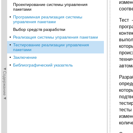
измен
Проектирование системы управления
соотв
пакетами
•
Программная реализация системы
Тест 
управления пакетами
прогр
Выбор средств разработки
конте
•
Реализация системы управления пакетами
выпол
•
Тестирование реализации управления
котор
пакетами
проис
•
Заключение
техни
•
Библиографический указатель
автом
◄Содержание◄
Разра
опред
котор
подтв
тести
тесты
измен
колич