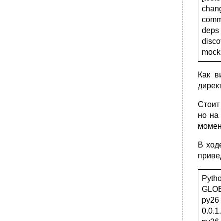
chang
comm
deps
disco
mock
Как в
дирек
Стоит
но на
момен
В ход
приве
Pytho
GLOB 
py26 
0.0.1