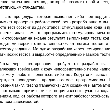
ение, затем пишется код, который позволит пройти тест
етствующим стандартам.
— это процедура, которая позволяет либо подтвердить,
аммист проверяет работоспособность разработанного им 
ксте тест состоит из двух этапов: стимулирование кода и 
няется иначе: вместо программиста стимулированием ко
ый отображает на экране результат выполнения теста: ко
ходит «инверсия ответственности»: от логики тестов и 
ческому заданию. Методика разработки через тестировани
атических тестов и выработке определённых навыков тести
ботка через тестирование требует от разработчика
еляющих требования к коду непосредственно перед напис
ые могут либо выполняться, либо нет. Когда они выполня
ерждает поведение, предполагаемое программистом. 
рования (англ. testing frameworks) для создания и автомат
 покрывают критические и нетривиальные участки код
ениям, код, от работы которого зависит работоспособность
еством зависимостей.