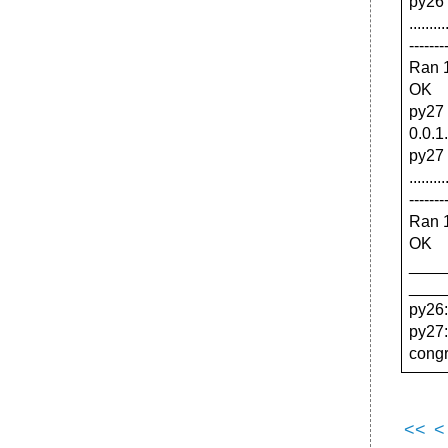
py26 
.........
-------
Ran 1
OK
py27 
0.0.1
py27 
.........
-------
Ran 1
OK
____
____
py26
py27
congr
<<
<