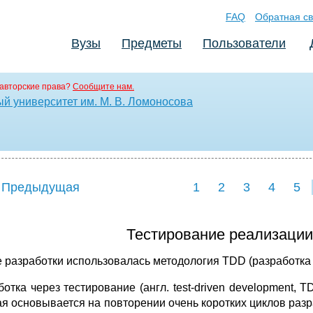
FAQ
Обратная св
Вузы
Предметы
Пользователи
авторские права?
Сообщите нам.
й университет им. М. В. Ломоносова
 Предыдущая
1
2
3
4
5
Тестирование реализации
е разработки использовалась методология TDD (разработка 
ботка через тестирование (англ. test-driven development,
ая основывается на повторении очень коротких циклов раз