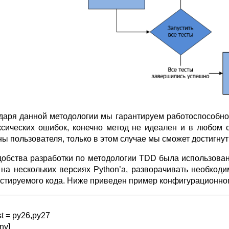
даря данной методологии мы гарантируем работоспособнос
ксических ошибок, конечно метод не идеален и в любом 
ны пользователя, только в этом случае мы сможет достигнут
добства разработки по методологии TDD была использова
 на нескольких версиях Python’а, разворачивать необхо
естируемого кода. Ниже приведен пример конфигурационн
st = py26,py27
env]