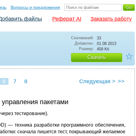
язь
Вопросы и предложения
Добавить файлы
Реферат AI
Заказать работу
Скачиваний:
33
Добавлен:
01.08.2013
Размер:
458 Кб
☆
Скачать
6
7
8
Следующая >
>>
 управления пакетами
через тестирование).
 TDD) — техника разработки программного обеспечения,
работки: сначала пишется тест, покрывающий желаемое