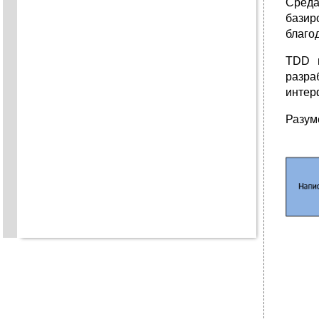
Среда
базир
благо
TDD н
разра
интер
Разум