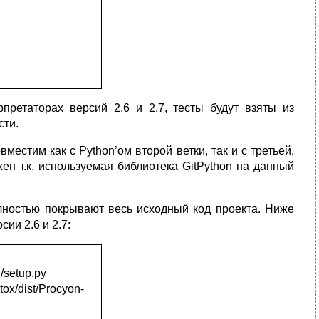
рпретаторах версий 2.6 и 2.7, тесты будут взяты из
сти.
естим как с Python’ом второй ветки, так и с третьей,
ен т.к. используемая библиотека GitPython на данный
олностью покрывают весь исходный код проекта. Ниже
ии 2.6 и 2.7:
/setup.py
tox/dist/Procyon-