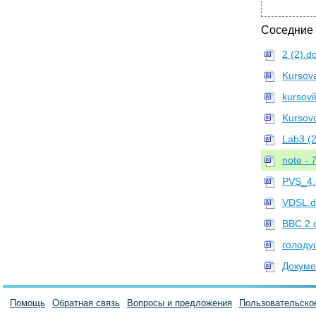
Соседние
2 (2).d
Kursov
kursovi
Kursov
Lab3 (2
note - 
PVS_4.
VDSL.d
ВВС 2 
голоду
Докумен
Помощь
Обратная связь
Вопросы и предложения
Пользовательско