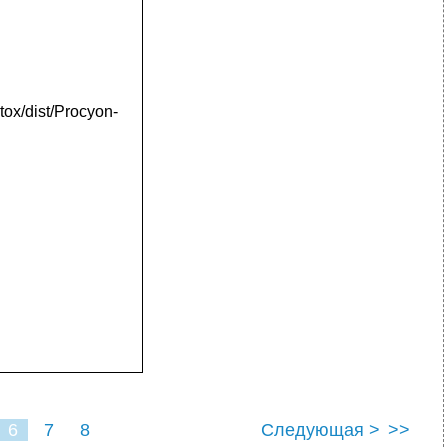
tox/dist/Procyon-
6
7
8
Следующая >
>>