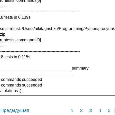
runtests: commands[0]
.........
---------------------------------------------------------------
8 tests in 0.139s
sdist-reinst: /Users/nikitagrishko/Programming/Python/procyon/.
.zip
runtests: commands[0]
.........
---------------------------------------------------------------
8 tests in 0.115s
_______________________________ summary
________________________________
: commands succeeded
: commands succeeded
atulations :)
 Предыдущая
1
2
3
4
5