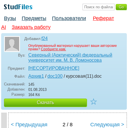
Вузы
Предметы
Пользователи
Реферат
AI
Заказать работу
f24
Добавил:
Опубликованный материал нарушает ваши авторские
права?
Сообщите нам.
Северный (Арктический) федеральный
Вуз:
университет им. М. В. Ломоносова
[НЕСОРТИРОВАННОЕ]
Предмет:
Архив1
/
doc100
/ курсовая(11)
.doc
Файл:
Скачиваний:
145
Добавлен:
01.08.2013
Размер:
164 Кб
☆
Скачать
< Предыдущая
2 / 8
Следующая >