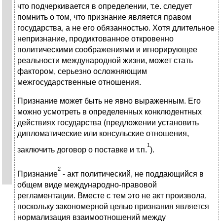
что подчерки­вается в определении, т.е. следует
помнить о том, что признание является правом
государства, а не его обязанностью. Хотя длительное
непризнание, продиктованное откровенно
политическими соображениями и игнорирующее
реальности международной жизни, может стать
фактором, серьезно ослож­няющим
межгосударственные отношения.
Признание может быть не явно выраженным. Его
можно усмотреть в оп­ределенных конклюдентных
действиях государства (предложении устано­вить
дипломатические или консульские отношения,
1
заключить договор о по­ставке и т.п.
).
2
Признание
- акт политический, не под­дающийся в
общем виде междуна­родно-правовой
регламентации. Вместе с тем это не акт произвола,
поскольку закономерной целью признания является
нормализация взаимоот­ношений между