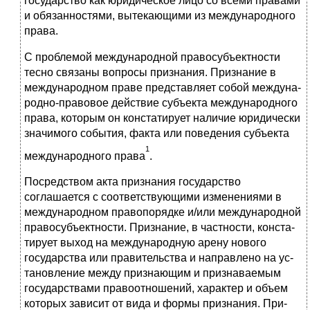
государство как юридическое лицо со всеми правами
и обязанностями, вытекающими из международного
права.
С проблемой международной правосубъектности
тесно связаны вопросы признания. Признание в
международном праве представля­ет собой междуна­
родно-правовое действие субъекта международно­го
права, которым он кон­статирует наличие юридически
значимого события, факта или поведения субъекта
1
международного права
.
Посредством акта признания государство
соглашается с соответ­ствую­щими изменениями в
международном правопорядке и/или международной
правосубъектности. Признание, в частности, конста­
тирует выход на между­народную арену нового
государства или пра­вительства и направлено на ус­
тановление между признающим и при­знаваемым
государствами правоотно­шений, характер и объем
кото­рых зависит от вида и формы признания. При­