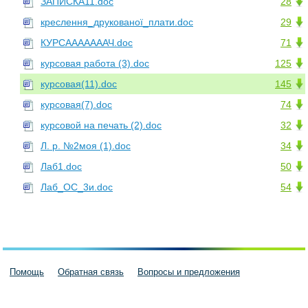
ЗАПИСКА11.doc
28
креслення_друкованої_плати.doc
29
КУРСАААААААЧ.doc
71
курсовая работа (3).doc
125
курсовая(11).doc
145
курсовая(7).doc
74
курсовой на печать (2).doc
32
Л. р. №2моя (1).doc
34
Лаб1.doc
50
Лаб_ОС_3и.doc
54
Помощь
Обратная связь
Вопросы и предложения
Пользовательское соглашение
Политика конфиденциальности