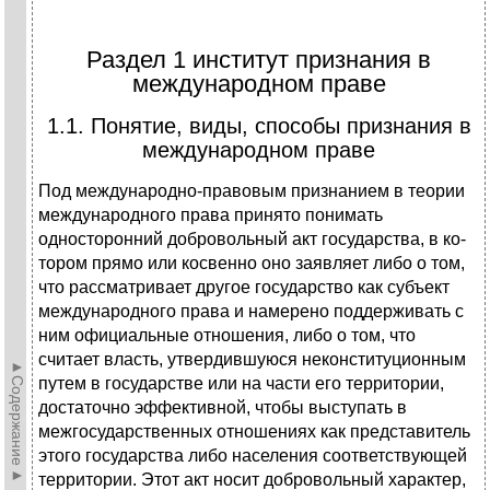
Раздел 1 институт признания в
международном праве
1.1. Понятие, виды, способы признания в
международном праве
Под международно-правовым признанием в теории
международного права принято понимать
односторонний добровольный акт государства, в ко­
тором прямо или косвенно оно заявляет либо о том,
что рассматривает дру­гое государство как субъект
международного права и намерено поддержи­вать с
ним официальные отношения, либо о том, что
считает власть, утвер­дившуюся неконституционным
►Содержание►
путем в государстве или на части его терри­тории,
достаточно эффективной, чтобы выступать в
межгосударственных от­ношениях как представитель
этого государства либо населения соответст­вующей
территории. Этот акт носит добровольный характер,