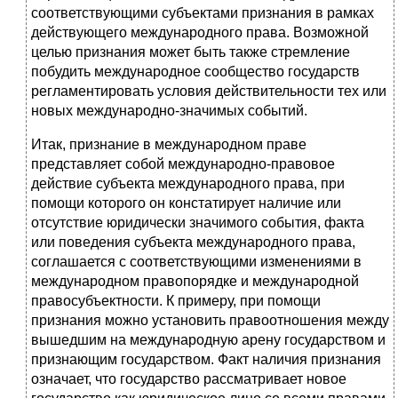
соответствующими субъектами признания в рамках
дейст­вующего международного права. Возможной
целью признания может быть также стремление
побудить международное сообщество государств
регла­ментировать условия действительности тех или
новых международно-значи­мых событий.
Итак, признание в международном праве
представляет собой междуна­родно-правовое
действие субъекта международного права, при
помощи ко­торого он констатирует наличие или
отсутствие юридически значимого со­бытия, факта
или поведения субъекта международного права,
соглашается с соответствующими изменениями в
международном правопорядке и между­народной
правосубъектности. К примеру, при помощи
признания можно ус­тановить правоотношения между
вышедшим на международную арену госу­дарством и
признающим государством. Факт наличия признания
означает, что государство рассматривает новое