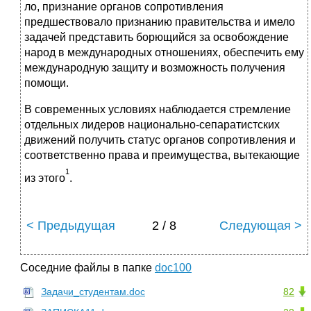
ло, признание органов сопротивления
предшествовало признанию правительства и имело
задачей представить борющийся за освобож­дение
народ в международных отношениях, обеспечить ему
между­народную защиту и возможность получения
помощи.
В современных условиях наблюдается стремление
отдельных ли­деров национально-сепаратистских
движений получить статус орга­нов сопротивления и
соответственно права и преимущества, выте­кающие
1
из этого
.
< Предыдущая
2 / 8
Следующая >
Соседние файлы в папке
doc100
Задачи_студентам.doc
82