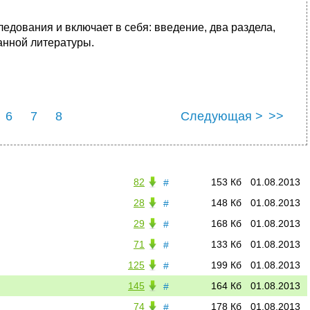
дова­ния и включает в себя: введение, два раздела,
анной литературы.
6
7
8
Следующая >
>>
82
153 Кб
01.08.2013
#
28
148 Кб
01.08.2013
#
29
168 Кб
01.08.2013
#
71
133 Кб
01.08.2013
#
125
199 Кб
01.08.2013
#
145
164 Кб
01.08.2013
#
74
178 Кб
01.08.2013
#