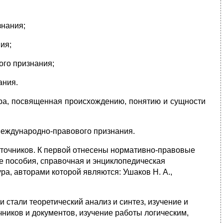
знания;
ия;
ого признания;
ания.
ура, посвященная происхождению, понятию и сущности
международно-правового признания.
точни­ков. К первой отнесены нормативно-правовые
е пособия, справочная и энциклопе­дическая
ра, авторами которой являются: Ушаков Н. А.,
 стали теоретический анализ и синтез, изучение и
ников и документов, изучение работы ло­гическим,