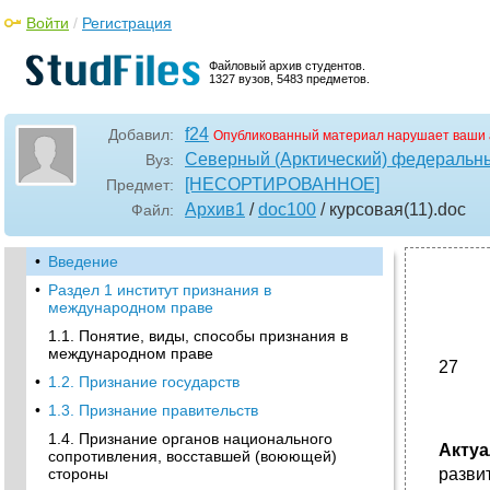
Войти
/
Регистрация
Файловый архив студентов.
1327 вузов, 5483 предметов.
f24
Добавил:
Опубликованный материал нарушает ваши 
Северный (Арктический) федеральны
Вуз:
[НЕСОРТИРОВАННОЕ]
Предмет:
Архив1
/
doc100
/ курсовая(11)
.doc
Файл:
•
Введение
•
Раздел 1 институт признания в
международном праве
1.1. Понятие, виды, способы признания в
международном праве
27
•
1.2. Признание государств
•
1.3. Признание правительств
1.4. Признание органов национального
Актуа
сопротивления, восставшей (воюющей)
стороны
разви