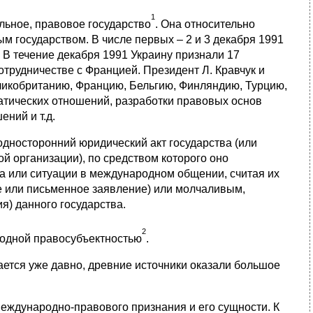
1
льное, правовое государство
. Она относительно
м государством. В числе первых – 2 и 3 декабря 1991
 В течение декабря 1991 Украину признали 17
отрудничестве с Францией. Президент Л. Кравчук и
икобританию, Францию, Бельгию, Финляндию, Турцию,
атических отношений, разработки правовых основ
ний и т.д.
носторонний юридический акт государства (или
й организации), по средством которого оно
а или ситуации в международном общении, считая их
 или письменное заявление) или молчаливым,
я) данного государства.
2
родной правосубъектностью
.
ется уже давно, древние источники оказали большое
.
еждународно-правового признания и его сущности. К