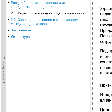
•
Раздел 2. Формы признания и их
юридические последствия
Украи
2.1. Виды форм международного признания
недав
года 
•
2.2. Значение признания в современном
международном праве
госуд
•
Заключение
Предс
Польш
•
Литература
сотру
Под п
иного
◄Содержание◄
конст
право
вытек
Призн
Итак,
влиян
Цель