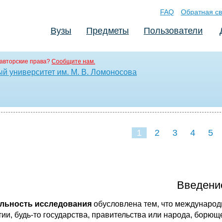
FAQ
Обратная св
Вузы
Предметы
Пользователи
авторские права?
Сообщите нам.
й университет им. М. В. Ломоносова
1
2
3
4
5
Введени
льность исследования
обусловлена тем, что международ
тии, будь-то государства, правительства или народа, борю