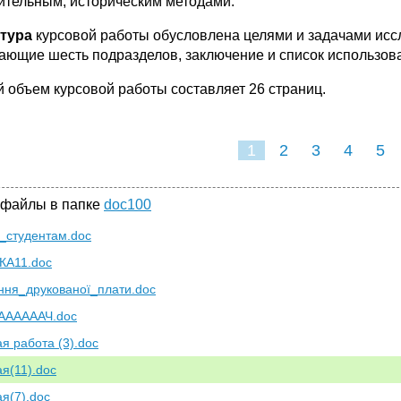
ительным, историческим методами.
ктура
курсовой работы обусловлена целями и задачами иссле
ающие шесть подразде­лов, заключение и список использов
 объем курсовой работы составляет 26 страниц.
1
2
3
4
5
 файлы в папке
doc100
_студентам.doc
КА11.doc
ння_друкованої_плати.doc
ААААААЧ.doc
ая работа (3).doc
ая(11).doc
ая(7).doc