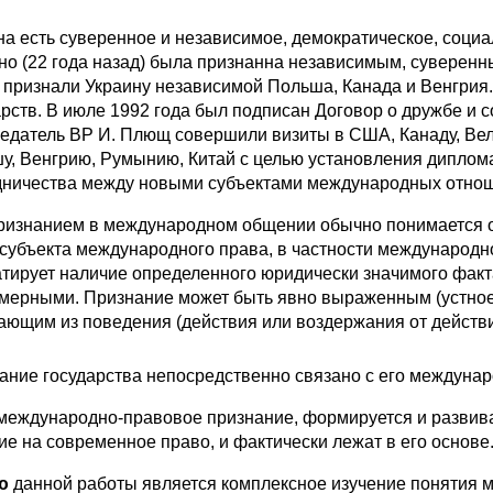
на есть суверенное и независимое, демократическое, социа
но (22 года назад) была признанна независимым, суверенны
– признали Украину независимой Польша, Канада и Венгрия.
арств. В июле 1992 года был подписан Договор о дружбе и с
едатель ВР И. Плющ совершили визиты в США, Канаду, Вел
у, Венгрию, Румынию, Китай с целью установления диплом
дничества между новыми субъектами международных отноше
ризнанием в международном общении обычно понимается од
 субъекта международного права, в частности международно
атирует наличие определенного юридически значимого факт
мерными. Признание может быть явно выраженным (устное
ающим из поведения (действия или воздержания от действи
ание государства непосредственно связано с его ме­ждуна
 международно-правовое признание, формируется и развива
ие на современное право, и фактически лежат в его основе
ю
данной работы является комплексное изучение понятия м