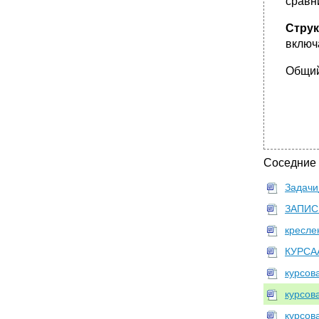
сравн
Стру
включ
Общий
Соседние
Задачи
ЗАПИС
кресле
КУРСА
курсов
курсов
курсов