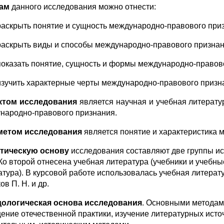
чам
данного исследования можно отнести:
раскрыть понятие и сущность международно-правового при
раскрыть виды и способы международно-правового признан
показать понятие, сущность и формы международно-правов
изучить характерные черты международно-правового призн
ктом исследования
является научная и учебная литерат
народно-правового признания.
метом исследования
является понятие и характеристика 
тическую основу
исследования составляют две группы ис
 Ко второй отнесена учебная литература (учебники и учебны
атура). В курсовой работе использовалась учебная литерату
в П. Н. и др.
ологическая основа исследования
. Основными методами
ение отечественной прак­тики, изучение литературных источ