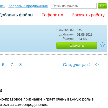
язь
Вопросы и предложения
Добавить файлы
Реферат AI
Заказать работу
Скачиваний:
145
Добавлен:
01.08.2013
Размер:
164 Кб
☆
Скачать
6
7
8
Следующая >
>>
е
но-правовое признание играет очень важную роль в
щегося за самоопределение.