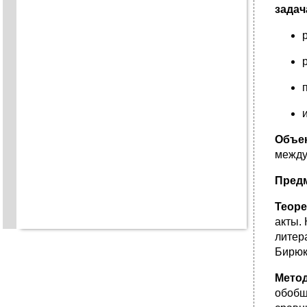
зада
Объе
между
Пред
Теоре
акты.
литер
Бирюко
Метод
обобщ