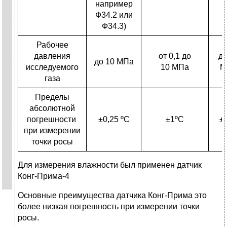
например
Ф34.2 или
Ф34.3)
Рабочее
давления
от 0,1 до
до
до 10 МПа
исследуемого
10 МПа
М
газа
Пределы
абсолютной
погрешности
±0,25 ºC
±1ºC
±
при измерении
точки росы
Для измерения влажности был применен датчик
Конг-Прима-4
Основные преимущества датчика Конг-Прима это
более низкая погрешность при измерении точки
росы.