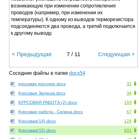
возникающую при изменении сопротивления
проводов (например, при изменении их
температуры). К одному из выводов терморезистора
подсоединяются два провода, а третий подключается
к другому выводу.
< Предыдущая
7 / 11
Следующая >
Соседние файлы в папке
docx54
курсовая microwin.docx
32
Курсовая Записка.docx
34
КУРСОВАЯ РАБОТА (2).docx
159
Курсовая работа - Силина.docx
67
Курсовая(14).docx
124
Курсовая(15).docx
601