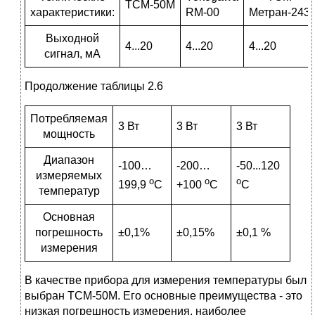
ТСМ-50М
характеристики:
RM-00
Метран-243
Выходной
4...20
4...20
4...20
сигнал, мА
Продолжение таблицы 2.6
Потребляемая
3 Вт
3 Вт
3 Вт
мощность
Диапазон
-100…
-200…
-50...120
измеряемых
о
о
о
199,9
С
+100
С
С
температур
Основная
погрешность
±0,1%
±0,15%
±0,1 %
измерения
В качестве прибора для измерения температуры был
выбран ТСМ-50М. Его основные преимущества - это
низкая погрешность измерения, наиболее