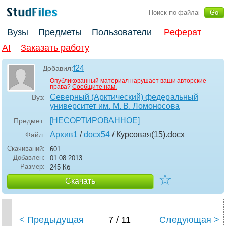
Вузы
Предметы
Пользователи
Реферат
AI
Заказать работу
f24
Добавил:
Опубликованный материал нарушает ваши авторские
права?
Сообщите нам.
Северный (Арктический) федеральный
Вуз:
университет им. М. В. Ломоносова
[НЕСОРТИРОВАННОЕ]
Предмет:
Архив1
/
docx54
/ Курсовая(15)
.docx
Файл:
Скачиваний:
601
Добавлен:
01.08.2013
Размер:
245 Кб
☆
Скачать
< Предыдущая
7 / 11
Следующая >