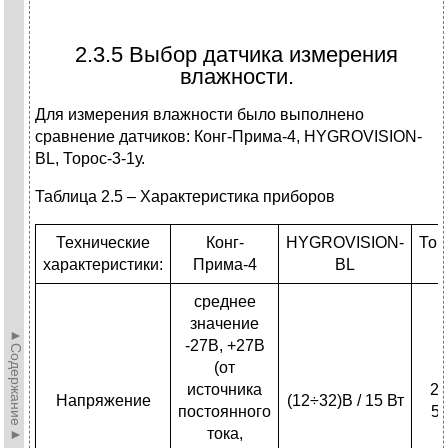
2.3.5 Выбор датчика измерения
влажности.
Для измерения влажности было выполнено
сравнение датчиков: Конг-Прима-4, HYGROVISION-
BL, Торос-3-1у.
Таблица 2.5 – Характеристика приборов
Технические
Конг-
HYGROVISION-
Тор
характеристики:
Прима-4
BL
среднее
значение
►Содержание►
-27В, +27В
(от
источника
22
Напряжение
(12÷32)В / 15 Вт
постоянного
50
тока,