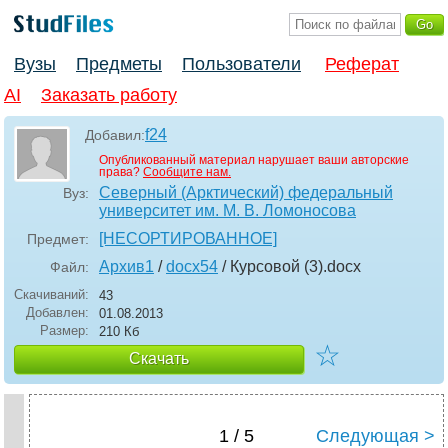
Вузы
Предметы
Пользователи
Реферат
AI
Заказать работу
f24
Добавил:
Опубликованный материал нарушает ваши авторские
права?
Сообщите нам.
Северный (Арктический) федеральный
Вуз:
университет им. М. В. Ломоносова
[НЕСОРТИРОВАННОЕ]
Предмет:
Архив1
/
docx54
/ Курсовой (3)
.docx
Файл:
Скачиваний:
43
Добавлен:
01.08.2013
Размер:
210 Кб
☆
Скачать
1 / 5
Следующая >