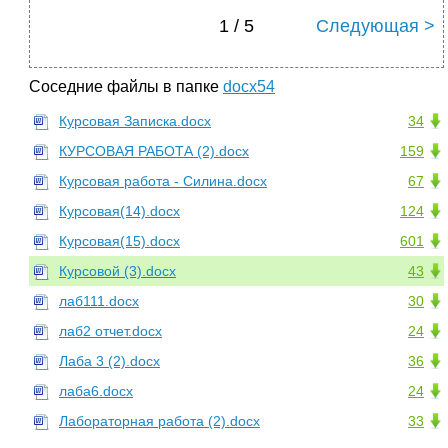
1 / 5
Следующая >
Соседние файлы в папке
docx54
Курсовая Записка.docx
34
КУРСОВАЯ РАБОТА (2).docx
159
Курсовая работа - Силина.docx
67
Курсовая(14).docx
124
Курсовая(15).docx
601
Курсовой (3).docx
43
лаб111.docx
30
лаб2 отчет.docx
24
Лаба 3 (2).docx
36
лаба6.docx
24
Лабораторная работа (2).docx
33