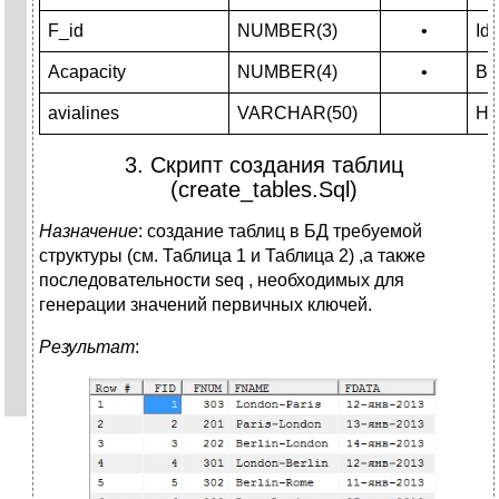
F_id
NUMBER(3)
•
Id
Acapacity
NUMBER(4)
•
Вм
avialines
VARCHAR(50)
На
3. Скрипт создания таблиц
(create_tables.Sql)
Назначение
: создание таблиц в БД требуемой
структуры (см. Таблица 1 и Таблица 2) ,а также
последовательности seq , необходимых для
генерации значений первичных ключей.
Результат
: