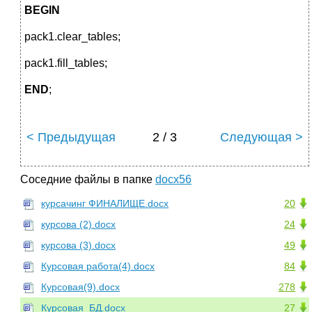
BEGIN
pack1.clear_tables;
pack1.fill_tables;
END
;
< Предыдущая
2 / 3
Следующая >
Соседние файлы в папке
docx56
курсачинг ФИНАЛИЩЕ.docx
20
курсова (2).docx
24
курсова (3).docx
49
Курсовая работа(4).docx
84
Курсовая(9).docx
278
Курсовая_БД.docx
27