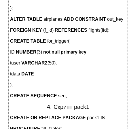
);
ALTER
TABLE
airplanes
ADD
CONSTRAINT
out_key
FOREIGN
KEY
(f_id)
REFERENCES
flights(fid);
CREATE
TABLE
for_trigger(
ID
NUMBER
(3)
not
null
primary
key
,
tuser
VARCHAR2
(50),
tdata
DATE
);
CREATE
SEQUENCE
seq;
4. Скрипт pack1
CREATE
OR
REPLACE
PACKAGE
pack1
IS
PROCEDURE
fill_tables;