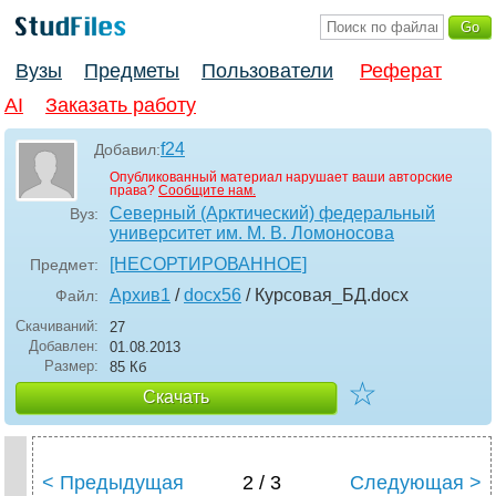
Вузы
Предметы
Пользователи
Реферат
AI
Заказать работу
f24
Добавил:
Опубликованный материал нарушает ваши авторские
права?
Сообщите нам.
Северный (Арктический) федеральный
Вуз:
университет им. М. В. Ломоносова
[НЕСОРТИРОВАННОЕ]
Предмет:
Архив1
/
docx56
/ Курсовая_БД
.docx
Файл:
Скачиваний:
27
Добавлен:
01.08.2013
Размер:
85 Кб
☆
Скачать
< Предыдущая
2 / 3
Следующая >