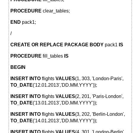
PROCEDURE
clear_tables;
END
pack1;
/
CREATE
OR
REPLACE
PACKAGE
BODY
pack1
IS
PROCEDURE
fill_tables
IS
BEGIN
INSERT
INTO
flights
VALUES
(1, 303, 'London-Paris',
TO_DATE
('12.01.2013','DD.MM.YYYY'));
INSERT
INTO
flights
VALUES
(2, 201, 'Paris-London',
TO_DATE
('13.01.2013','DD.MM.YYYY'));
INSERT
INTO
flights
VALUES
(3, 202, 'Berlin-London',
TO_DATE
('14.01.2013','DD.MM.YYYY'));
INSERT
INTO
flights
VALUES
(4, 301, 'London-Berlin',