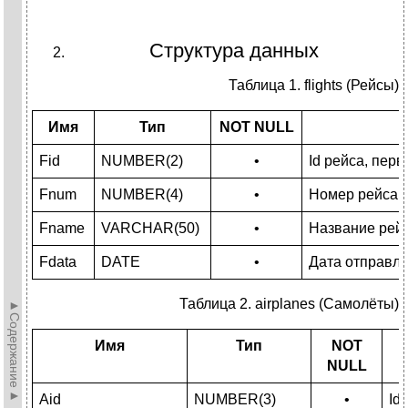
Структура данных
Таблица 1. flights (Рейсы)
Имя
Тип
NOT NULL
Fid
NUMBER(2)
•
Id рейса, пер
Fnum
NUMBER(4)
•
Номер рейса
Fname
VARCHAR(50)
•
Название рей
Fdata
DATE
•
Дата отправл
Таблица 2. airplanes (Самолёты)
►Содержание►
Имя
Тип
NOT
NULL
Aid
NUMBER(3)
•
Id