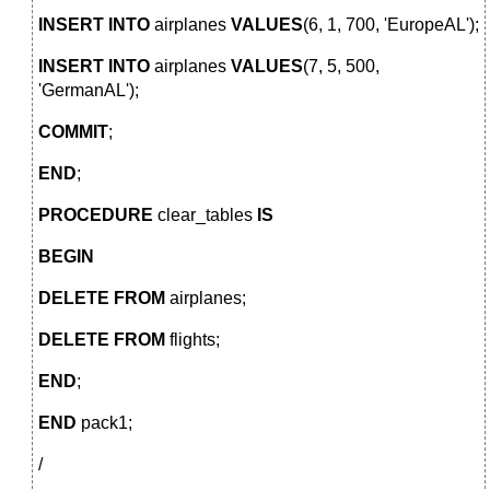
INSERT
INTO
airplanes
VALUES
(6, 1, 700, 'EuropeAL');
INSERT
INTO
airplanes
VALUES
(7, 5, 500,
'GermanAL');
COMMIT
;
END
;
PROCEDURE
clear_tables
IS
BEGIN
DELETE
FROM
airplanes;
DELETE
FROM
flights;
END
;
END
pack1;
/