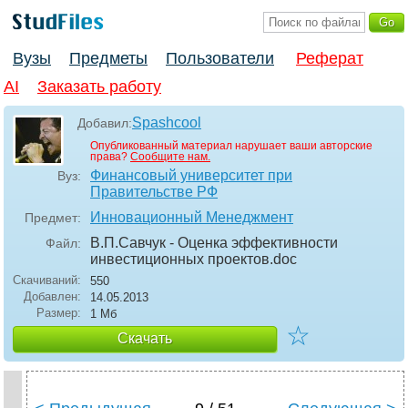
Вузы
Предметы
Пользователи
Реферат
AI
Заказать работу
Spashcool
Добавил:
Опубликованный материал нарушает ваши авторские
права?
Сообщите нам.
Финансовый университет при
Вуз:
Правительстве РФ
Инновационный Менеджмент
Предмет:
В.П.Савчук - Оценка эффективности
Файл:
инвестиционных проектов
.doc
Скачиваний:
550
Добавлен:
14.05.2013
Размер:
1 Мб
☆
Скачать