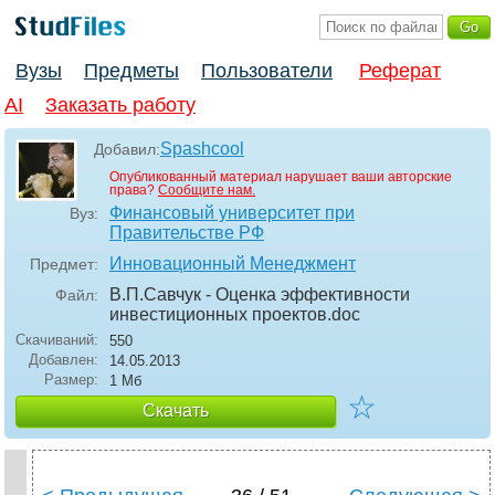
Вузы
Предметы
Пользователи
Реферат
AI
Заказать работу
Spashcool
Добавил:
Опубликованный материал нарушает ваши авторские
права?
Сообщите нам.
Финансовый университет при
Вуз:
Правительстве РФ
Инновационный Менеджмент
Предмет:
В.П.Савчук - Оценка эффективности
Файл:
инвестиционных проектов
.doc
Скачиваний:
550
Добавлен:
14.05.2013
Размер:
1 Мб
☆
Скачать