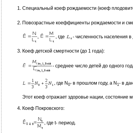
Специальный коеф рождаемости (коеф плодовит
Повозрастные коеффициенты рождаемости и сме
,
, где
- численность населения в
Коеф детской смертности (до 1 года):
- среднее число детей до одного год
, где N
- в прошлом году, а N
- в да
0
1
Этот коеф отражает здоровье нации, состояние 
Коеф Покровского:
, где t- период.