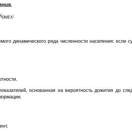
ения.
К
:
D
МЕХ
емого динамического ряда численности населения: если су
ртности.
показателей, основанная на вероятность дожития до сле
формации.
ент.