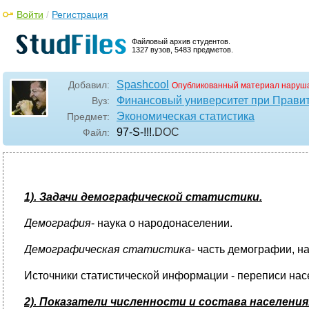
Войти
/
Регистрация
Файловый архив студентов.
1327 вузов, 5483 предметов.
Spashcool
Добавил:
Опубликованный материал наруша
Финансовый университет при Прави
Вуз:
Экономическая статистика
Предмет:
97-S-!!!
.DOC
Файл:
1). Задачи демографической статистики.
Демография
- наука о народонаселении.
Демографическая статистика
- часть демографии, 
Источники статистической информации - переписи на
2). Показатели численности и состава населения