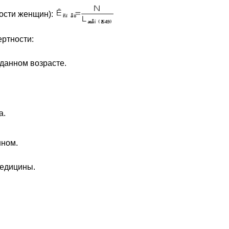
ости женщин):
ртности:
 данном возрасте.
а.
нном.
медицины.