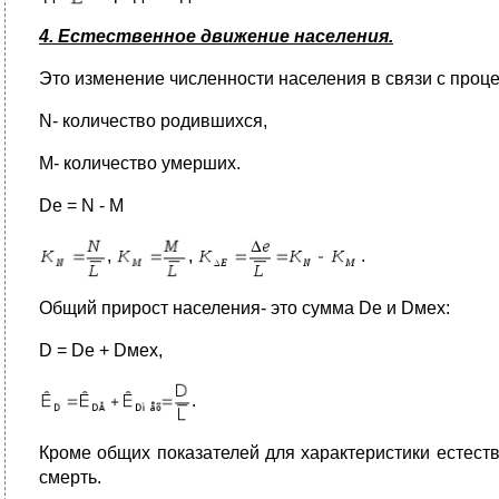
4. Естественное движение населения.
Это изменение численности населения в связи с проц
N- количество родившихся,
M- количество умерших.
Dе = N - M
,
,
.
Общий прирост населения- это сумма Dе и Dмех:
D = Dе + Dмех,
.
Кроме общих показателей для характеристики естес
смерть.