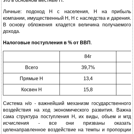
это в основном местные Н.
Личные: подоход Н с населения, Н на прибыль
компании, имущественный Н, Н с наследства и дарения.
В основу обложения кладется величина получаемого
дохода.
Налоговые поступления в % от ВВП
.
84г
Всего
39,7%
Прямые Н
13,4
Косвен Н
15,8
Система н/о - важнейший механизм государственного
воздействия на ход экономического развития. Важна
сама структура поступления Н, их виды, объем и мтд
исчисления - все они призваны оказать
целенаправленное воздействие на темпы и пропорции