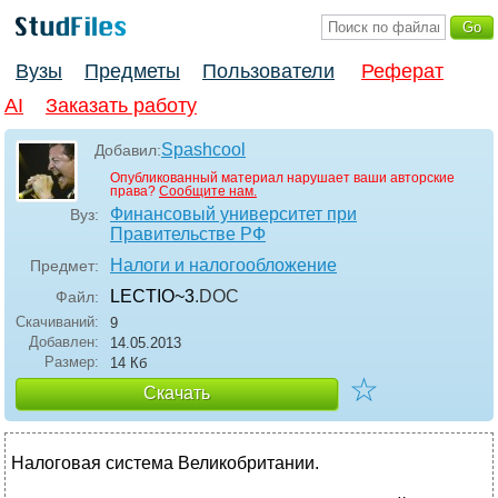
Вузы
Предметы
Пользователи
Реферат
AI
Заказать работу
Spashcool
Добавил:
Опубликованный материал нарушает ваши авторские
права?
Сообщите нам.
Финансовый университет при
Вуз:
Правительстве РФ
Налоги и налогообложение
Предмет:
LECTIO~3
.DOC
Файл:
Скачиваний:
9
Добавлен:
14.05.2013
Размер:
14 Кб
☆
Скачать
Налоговая система Великобритании.