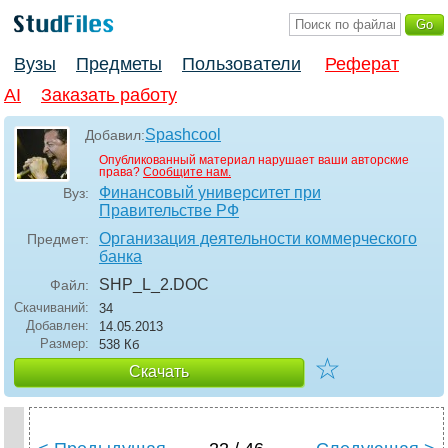
Вузы
Предметы
Пользователи
Реферат
AI
Заказать работу
Spashcool
Добавил:
Опубликованный материал нарушает ваши авторские
права?
Сообщите нам.
Финансовый университет при
Вуз:
Правительстве РФ
Организация деятельности коммерческого
Предмет:
банка
SHP_L_2
.DOC
Файл:
Скачиваний:
34
Добавлен:
14.05.2013
Размер:
538 Кб
☆
Скачать