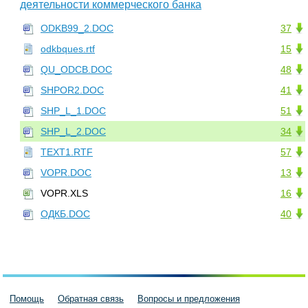
деятельности коммерческого банка
ODKB99_2.DOC
37
odkbques.rtf
15
QU_ODCB.DOC
48
SHPOR2.DOC
41
SHP_L_1.DOC
51
SHP_L_2.DOC
34
TEXT1.RTF
57
VOPR.DOC
13
VOPR.XLS
16
ОДКБ.DOC
40
Помощь
Обратная связь
Вопросы и предложения