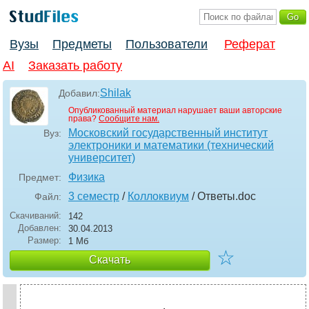
Вузы
Предметы
Пользователи
Реферат
AI
Заказать работу
Shilak
Добавил:
Опубликованный материал нарушает ваши авторские
права?
Сообщите нам.
Московский государственный институт
Вуз:
электроники и математики (технический
университет)
Физика
Предмет:
3 семестр
/
Коллоквиум
/ Ответы
.doc
Файл:
Скачиваний:
142
Добавлен:
30.04.2013
Размер:
1 Мб
☆
Скачать