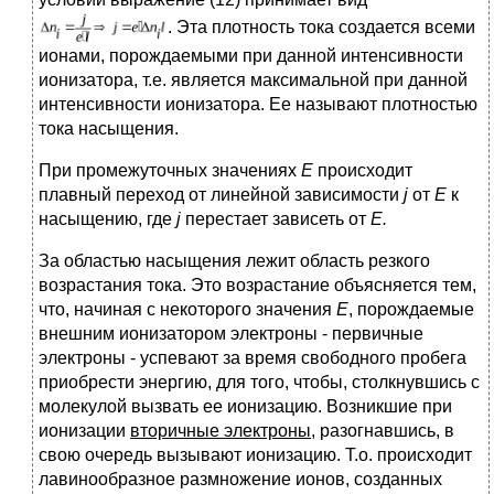
. Эта плотность тока создается всеми
ионами, порождаемыми при данной интенсивности
ионизатора, т.е. является максимальной при данной
интенсивности ионизатора. Ее называют плотностью
тока насыщения.
При промежуточных значениях
E
происходит
плавный переход от линейной зависимости
j
от
Е
к
насыщению, где
j
перестает зависеть от
Е.
За областью насыщения лежит область резкого
возрастания тока. Это возрастание объясняется тем,
что, начиная с некоторого значения
Е
, порождаемые
внешним ионизатором электроны - первичные
электроны - успевают за время свободного пробега
приобрести энергию, для того, чтобы, столкнувшись с
молекулой вызвать ее ионизацию. Возникшие при
ионизации
вторичные электроны
, разогнавшись, в
свою очередь вызывают ионизацию. Т.о. происходит
лавинообразное размножение ионов, созданных