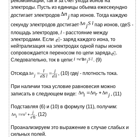
рекомбинации, так и за счет ухода ионов на
электроды. Пусть из единицы объема ежесекундно
достигает электродов
пар ионов. Тогда каждую
секунду электродов достигает
пар ионов, гдеS -
площадь электродов,
l
- расстояние между
электродами. Если
- заряд каждого иона, то
нейтрализация на электродах одной пары ионов
сопровождается переносом по цепи заряда
.
Следовательно, ток в цепи:
. (9)
Отсюда
, (10) где
j
- плотность тока.
При наличии тока условие равновесия можно
записать в следующем виде:
, (11)
Подставляя (6) и (10) в формулу (11), получим:
. (12)
Проанализируем это выражение в случае слабых и
сильных полей.