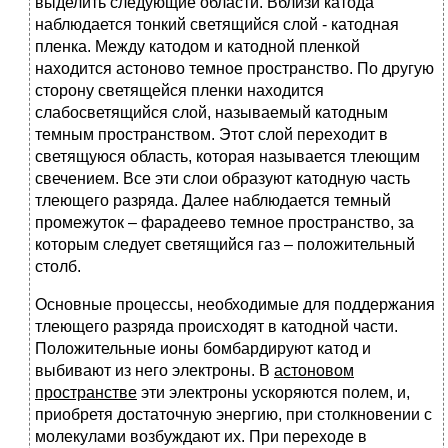
выделить следующие области. Вблизи катода
наблюдается тонкий светящийся слой - катодная
пленка. Между катодом и катодной пленкой
находится астоново темное пространство. По другую
сторону светящейся пленки находится
слабосветящийся слой, называемый катодным
темным пространством. Этот слой переходит в
светящуюся область, которая называется тлеющим
свечением. Все эти слои образуют катодную часть
тлеющего разряда. Далее наблюдается темный
промежуток – фарадеево темное пространство, за
которым следует светящийся газ – положительный
столб.
Основные процессы, необходимые для поддержания
тлеющего разряда происходят в катодной части.
Положительные ионы бомбардируют катод и
выбивают из него электроны. В
астоновом
пространстве
эти электроны ускоряются полем, и,
приобретя достаточную энергию, при столкновении с
молекулами возбуждают их. При переходе в