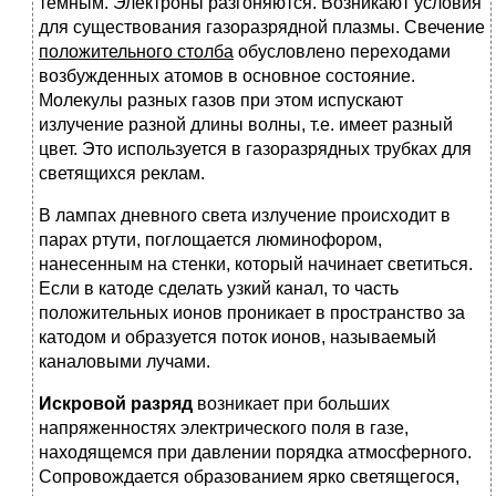
темным. Электроны разгоняются. Возникают условия
для существования газоразрядной плазмы. Свечение
положительного столба
обусловлено переходами
возбужденных атомов в основное состояние.
Молекулы разных газов при этом испускают
излучение разной длины волны, т.е. имеет разный
цвет. Это используется в газоразрядных трубках для
светящихся реклам.
В лампах дневного света излучение происходит в
парах ртути, поглощается люминофором,
нанесенным на стенки, который начинает светиться.
Если в катоде сделать узкий канал, то часть
положительных ионов проникает в пространство за
катодом и образуется поток ионов, называемый
каналовыми лучами.
Искровой разряд
возникает при больших
напряженностях электрического поля в газе,
находящемся при давлении порядка атмосферного.
Сопровождается образованием ярко светящегося,