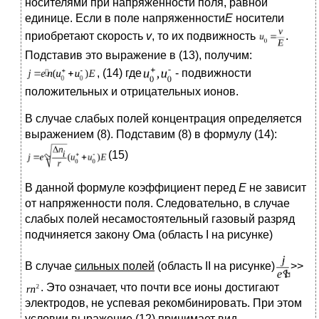
носителями при напряженности поля, равной
единице. Если в поле напряженности
Е
носители
приобретают скорость
v
, то их подвижность
.
Подставив это выражение в (13), получим:
, (14) где
- подвижности
положительных и отрицательных ионов.
В случае слабых полей концентрация определяется
выражением (8). Подставим (8) в формулу (14):
(15)
В данной формуле коэффициент перед
Е
не зависит
от напряженности поля. Следовательно, в случае
слабых полей несамостоятельный газовый разряд
подчиняется закону Ома (область I на рисунке)
В случае
сильных полей
(область II на рисунке)
>>
. Это означает, что почти все ионы достигают
электродов, не успевая рекомбинировать. При этом
условии выражение (12) принимает вид