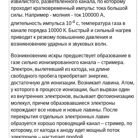
извилистого, разветвленного канала, по которому
проходит кратковременный импульс тока большой
силы. Например - молния - ток 100000 А,
-4
длительность импульса 10
с, температура газа в
канале порядка 10000 К. Быстрый и сильный нагрев
приводит к резкому повышению давления и
возникновению ударных и звуковых волн.
Возникновению искры предшествует образование в
газе сильно ионизированного канала – стримера.
Электрон, вылетевший из катода, на длине
свободного пробега приобретает энергию,
достаточную для ионизации. Возникает лавина. Атом,
у которого в процессе ионизации, был вырван один
из внутренних электронов, вызывает фотоионизацию
молекул, причем образовавшиеся электроны
порождают все новые и новые лавины. После
перекрытия отдельных электронных лавин
образуется хорошо проводящий канал – стример, по
которому, от катода к аноду идет мощный поток
электронов – наступает пробой.