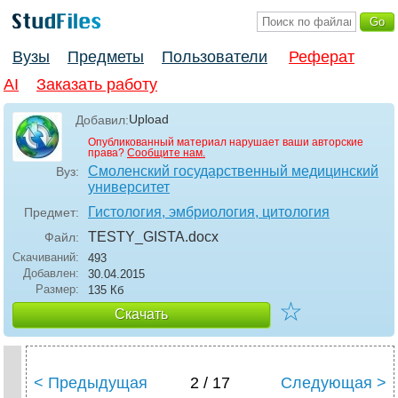
Вузы
Предметы
Пользователи
Реферат
AI
Заказать работу
Upload
Добавил:
Опубликованный материал нарушает ваши авторские
права?
Сообщите нам.
Смоленский государственный медицинский
Вуз:
университет
Гистология, эмбриология, цитология
Предмет:
TESTY_GISTA
.docx
Файл:
Скачиваний:
493
Добавлен:
30.04.2015
Размер:
135 Кб
☆
Скачать
< Предыдущая
2 / 17
Следующая >