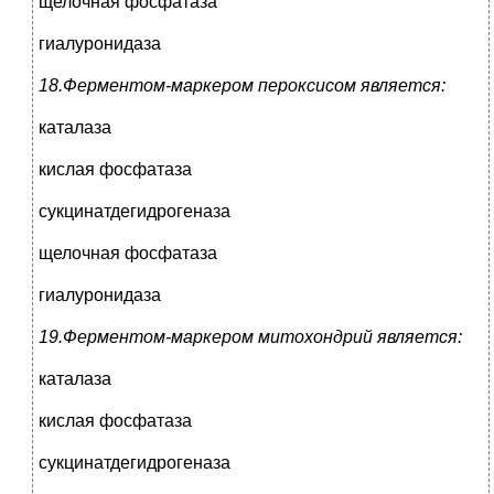
щелочная фосфатаза
гиалуронидаза
18.Ферментом-маркером пероксисом является:
каталаза
кислая фосфатаза
сукцинатдегидрогеназа
щелочная фосфатаза
гиалуронидаза
19.Ферментом-маркером митохондрий является:
каталаза
кислая фосфатаза
сукцинатдегидрогеназа