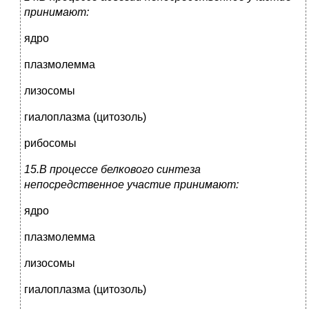
принимают:
ядро
плазмолемма
лизосомы
гиалоплазма (цитозоль)
рибосомы
15.В процессе белкового синтеза
непосредственное участие принимают:
ядро
плазмолемма
лизосомы
гиалоплазма (цитозоль)