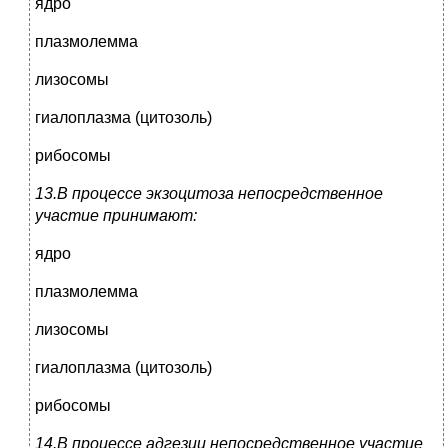
ядро
плазмолемма
лизосомы
гиалоплазма (цитозоль)
рибосомы
13.В процессе экзоцитоза непосредственное
участие принимают:
ядро
плазмолемма
лизосомы
гиалоплазма (цитозоль)
рибосомы
14.В процессе адгезии непосредственное участие