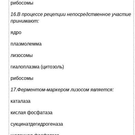
рибосомы
16.В процессе рецепции непосредственное участие
принимают:
ядро
плазмолемма
лизосомы
гиалоплазма (цитозоль)
рибосомы
17.Ферментом-маркером лизосом является:
каталаза
кислая фосфатаза
сукцинатдегидрогеназа