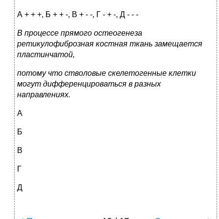
А + + +, Б + + -, В + - -, Г - + -, Д - - -
В процессе прямого остеогенеза
ретикулофиброзная костная ткань замещается
пластинчатой,
потому что стволовые скелетогенные клетки
могут дифференцироваться в разных
направлениях.
А
Б
В
Г
Д