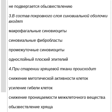
не подвергается обызвествлению
3.В состав покровного слоя синовиальной оболочки
входят
макрофагальные синовиоциты
синовиальные фибробласты
промежуточные синовиоциты
однослойный плоский эпителий
4.При старении хрящевой ткани происходит
снижение митотической активности клеток
усиление гибели клеток
снижение проницаемости межклеточного вещества
обызвествление хряща