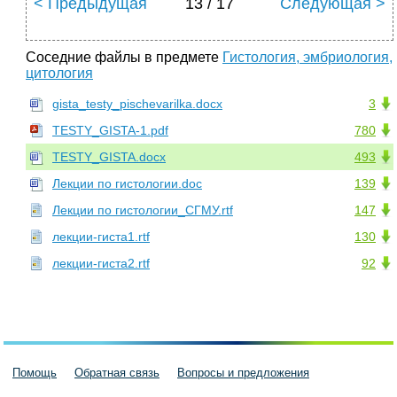
< Предыдущая
13 / 17
Следующая >
Соседние файлы в предмете
Гистология, эмбриология,
цитология
gista_testy_pischevarilka.docx
3
TESTY_GISTA-1.pdf
780
TESTY_GISTA.docx
493
Лекции по гистологии.doc
139
Лекции по гистологии_СГМУ.rtf
147
лекции-гиста1.rtf
130
лекции-гиста2.rtf
92
Помощь
Обратная связь
Вопросы и предложения