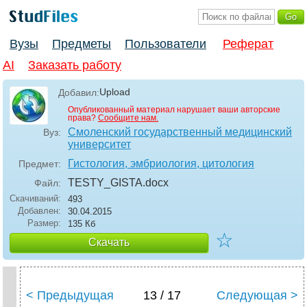
Вузы
Предметы
Пользователи
Реферат
AI
Заказать работу
Upload
Добавил:
Опубликованный материал нарушает ваши авторские
права?
Сообщите нам.
Смоленский государственный медицинский
Вуз:
университет
Гистология, эмбриология, цитология
Предмет:
TESTY_GISTA
.docx
Файл:
Скачиваний:
493
Добавлен:
30.04.2015
Размер:
135 Кб
☆
Скачать
< Предыдущая
13 / 17
Следующая >