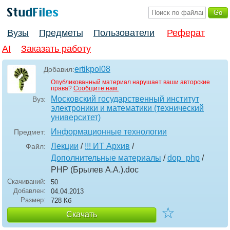
Вузы
Предметы
Пользователи
Реферат
AI
Заказать работу
ertikpol08
Добавил:
Опубликованный материал нарушает ваши авторские
права?
Сообщите нам.
Московский государственный институт
Вуз:
электроники и математики (технический
университет)
Информационные технологии
Предмет:
Лекции
/
!!! ИТ Архив
/
Файл:
Дополнительные материалы
/
dop_php
/
PHP (Брылев А.А.)
.doc
Скачиваний:
50
Добавлен:
04.04.2013
Размер:
728 Кб
☆
Скачать