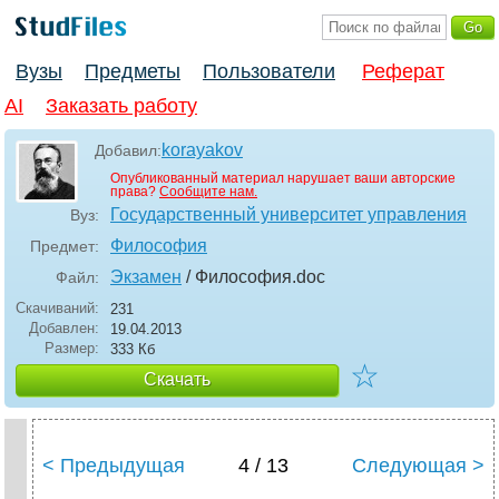
Вузы
Предметы
Пользователи
Реферат
AI
Заказать работу
korayakov
Добавил:
Опубликованный материал нарушает ваши авторские
права?
Сообщите нам.
Государственный университет управления
Вуз:
Философия
Предмет:
Экзамен
/ Философия
.doc
Файл:
Скачиваний:
231
Добавлен:
19.04.2013
Размер:
333 Кб
☆
Скачать
< Предыдущая
4 / 13
Следующая >