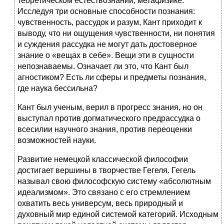
теоретическом естествознании, метафизике.
Исследуя три основные способности познания:
чувственность, рассудок и разум, Кант приходит к
выводу, что ни ощущения чувственности, ни понятия
и суждения рассудка не могут дать достоверное
знание о «вещах в себе». Вещи эти в сущности
непознаваемы. Означает ли это, что Кант был
агностиком? Есть ли сферы и предметы познания,
где наука бессильна?
Кант был ученым, верил в прогресс знания, но он
выступал против догматического предрассудка о
всесилии научного знания, против переоценки
возможностей науки.
Развитие немецкой классической философии
достигает вершины в творчестве Гегеля. Гегель
называл свою философскую систему «абсолютным
идеализмом». Это связано с его стремлением
охватить весь универсум, весь природный и
духовный мир единой системой категорий. Исходным