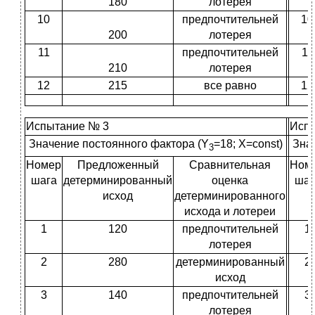
180
лотерея
10
предпочтительней
10
200
лотерея
11
предпочтительней
11
210
лотерея
12
215
все равно
12
Испытание № 3
Исп
Значение постоянного фактора (Y
=18; X=const)
Зна
3
Номер
Предложенный
Сравнительная
Ном
шага
детерминированный
оценка
шаг
исход
детерминированного
исхода и лотереи
1
120
предпочтительней
1
лотерея
2
280
детерминированный
2
исход
3
140
предпочтительней
3
лотерея