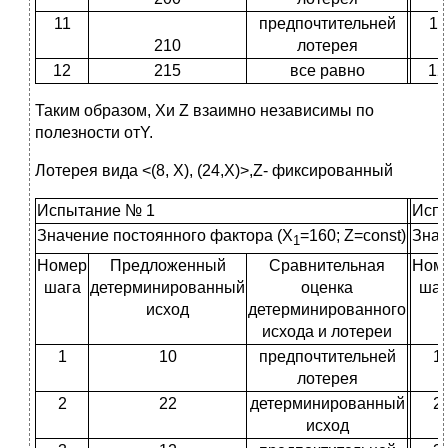
11
предпочтительней
11
210
лотерея
12
215
все равно
12
Таким образом, Xи Z взаимно независимы по
полезности отY.
Лотерея вида <(8, X), (24,X)>,Z- фиксированный
Испытание № 1
Исп
Значение постоянного фактора (X
=160; Z=const)
Знач
1
Номер
Предложенный
Сравнительная
Ном
шага
детерминированный
оценка
шаг
исход
детерминированного
исхода и лотереи
1
10
предпочтительней
1
лотерея
2
22
детерминированный
2
исход