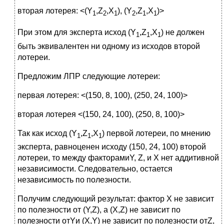
вторая лотерея: <(Y
,Z
,X
), (Y
,Z
,X
)>
1
2
1
2
1
1
При этом для эксперта исход (Y
,Z
,X
) не должен
1
1
1
быть эквивалентен ни одному из исходов второй
лотереи.
Предложим ЛПР следующие лотереи:
первая лотерея: <(150, 8, 100), (250, 24, 100)>
вторая лотерея <(150, 24, 100), (250, 8, 100)>
Так как исход (Y
,Z
,X
) первой лотереи, по мнению
1
1
1
эксперта, равноценен исходу (150, 24, 100) второй
лотереи, то между факторамиY, Z, и X нет аддитивной
независимости. Следовательно, остается
независимость по полезности.
Получим следующий результат: фактор Х не зависит
по полезности от (Y,Z), а (X,Z) не зависит по
полезности отYи (X,Y) не зависит по полезности отZ,