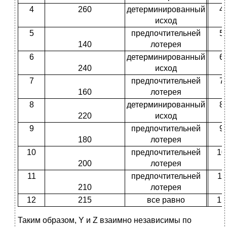
4
260
детерминированный
4
исход
5
предпочтительней
5
140
лотерея
6
детерминированный
6
240
исход
7
предпочтительней
7
160
лотерея
8
детерминированный
8
220
исход
9
предпочтительней
9
180
лотерея
10
предпочтительней
10
200
лотерея
11
предпочтительней
11
210
лотерея
12
215
все равно
12
Таким образом, Y и Z взаимно независимы по