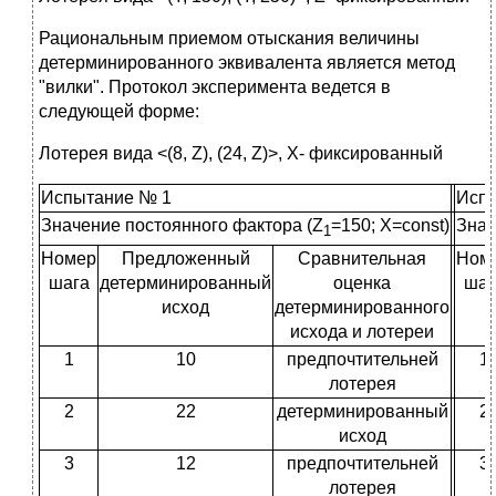
Рациональным приемом отыскания величины
детерминированного эквивалента является метод
"вилки". Протокол эксперимента ведется в
следующей форме:
Лотерея вида <(8, Z), (24, Z)>, X- фиксированный
Испытание № 1
Исп
Значение постоянного фактора (Z
=150; X=const)
Знач
1
Номер
Предложенный
Сравнительная
Ном
шага
детерминированный
оценка
шаг
исход
детерминированного
исхода и лотереи
1
10
предпочтительней
1
лотерея
2
22
детерминированный
2
исход
3
12
предпочтительней
3
лотерея