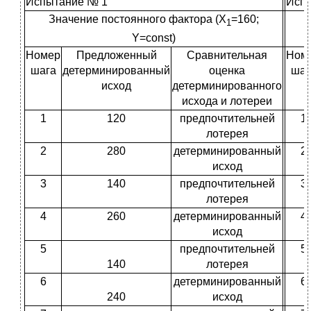
Испытание № 1
Исп
Значение постоянного фактора (X
=160;
1
Y=const)
Номер
Предложенный
Сравнительная
Ном
шага
детерминированный
оценка
шаг
исход
детерминированного
исхода и лотереи
1
120
предпочтительней
1
лотерея
2
280
детерминированный
2
исход
3
140
предпочтительней
3
лотерея
4
260
детерминированный
4
исход
5
предпочтительней
5
140
лотерея
6
детерминированный
6
240
исход