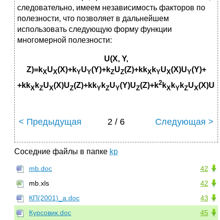
следовательно, имеем независимость факторов по
полезности, что позволяет в дальнейшем
использовать следующую форму функции
многомерной полезности:
U
(
X
,
Y
,
Z
)=k
U
(
X
)+k
U
(Y)+k
U
(
Z
)+
kk
k
U
(
X
)
U
(
Y
)+
X
X
Y
Y
Z
Z
X
Y
X
Y
2
+kk
k
U
(
X
)U
(
Z
)+kk
k
U
(
Y
)U
(
Z
)+k
k
k
k
U
(X)U
X
Z
X
Z
Y
Z
Y
Z
X
Y
Z
X
Y
< Предыдущая
2 / 6
Следующая >
Соседние файлы в папке
kp
mb.doc
42
mb.xls
42
КП(2001)_а.doc
43
Курсовик.doc
45