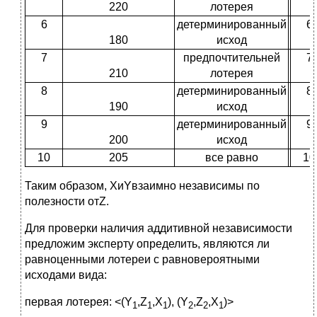
220
лотерея
6
детерминированный
6
180
исход
7
предпочтительней
7
210
лотерея
8
детерминированный
8
190
исход
9
детерминированный
9
200
исход
10
205
все равно
10
Таким образом, XиYвзаимно независимы по
полезности отZ.
Для проверки наличия аддитивной независимости
предложим эксперту определить, являются ли
равноценными лотереи с равновероятными
исходами вида:
первая лотерея: <(Y
,Z
,X
), (Y
,Z
,X
)>
1
1
1
2
2
1