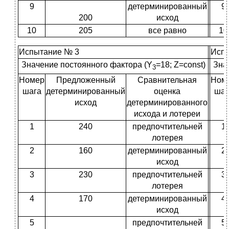
9
детерминированный
9
200
исход
10
205
все равно
10
Испытание № 3
Исп
Значение постоянного фактора (Y
=18; Z=const)
Зна
3
Номер
Предложенный
Сравнительная
Ном
шага
детерминированный
оценка
шаг
исход
детерминированного
исхода и лотереи
1
240
предпочтительней
1
лотерея
2
160
детерминированный
2
исход
3
230
предпочтительней
3
лотерея
4
170
детерминированный
4
исход
5
предпочтительней
5