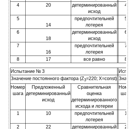
4
20
детерминированный
4
исход
5
предпочтительней
5
14
лотерея
6
детерминированный
6
18
исход
7
предпочтительней
7
16
лотерея
8
17
все равно
8
Испытание № 3
Исп
Значение постоянного фактора (Z
=220; X=const)
Знач
3
Номер
Предложенный
Сравнительная
Ном
шага
детерминированный
оценка
шаг
исход
детерминированного
исхода и лотереи
1
10
предпочтительней
1
лотерея
2
22
детерминированный
2