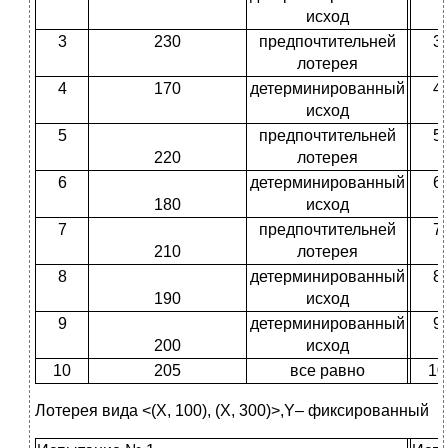
исход
3
230
предпочтительней
3
лотерея
4
170
детерминированный
4
исход
5
предпочтительней
5
220
лотерея
6
детерминированный
6
180
исход
7
предпочтительней
7
210
лотерея
8
детерминированный
8
190
исход
9
детерминированный
9
200
исход
10
205
все равно
10
Лотерея вида <(X, 100), (X, 300)>,Y– фиксированный