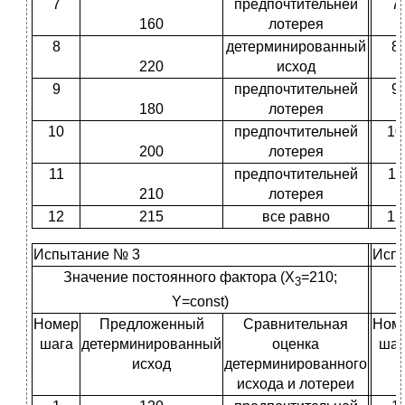
7
предпочтительней
7
160
лотерея
8
детерминированный
8
220
исход
9
предпочтительней
9
180
лотерея
10
предпочтительней
10
200
лотерея
11
предпочтительней
11
210
лотерея
12
215
все равно
12
Испытание № 3
Исп
Значение постоянного фактора (X
=210;
3
Y=const)
Номер
Предложенный
Сравнительная
Ном
шага
детерминированный
оценка
шаг
исход
детерминированного
исхода и лотереи