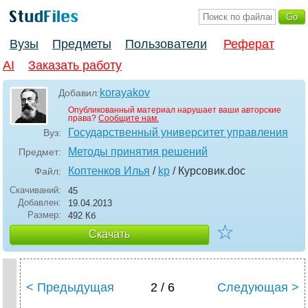
Вузы
Предметы
Пользователи
Реферат
AI
Заказать работу
korayakov
Добавил:
Опубликованный материал нарушает ваши авторские
права?
Сообщите нам.
Государственный университет управления
Вуз:
Методы принятия решений
Предмет:
Коптенков Илья
/
kp
/ Курсовик
.doc
Файл:
Скачиваний:
45
Добавлен:
19.04.2013
Размер:
492 Кб
☆
Скачать
< Предыдущая
2 / 6
Следующая >