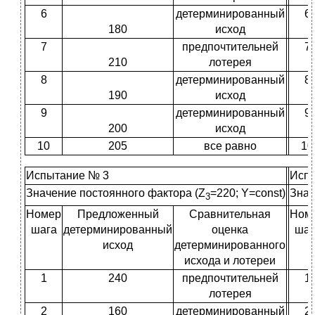
6
детерминированный
6
180
исход
7
предпочтительней
7
210
лотерея
8
детерминированный
8
190
исход
9
детерминированный
9
200
исход
10
205
все равно
10
Испытание № 3
Исп
Значение постоянного фактора (Z
=220; Y=const)
Знач
3
Номер
Предложенный
Сравнительная
Ном
шага
детерминированный
оценка
шаг
исход
детерминированного
исхода и лотереи
1
240
предпочтительней
1
лотерея
2
160
детерминированный
2