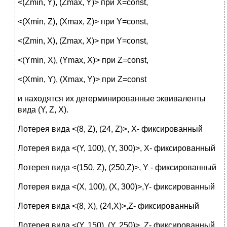
<(Zmin, Y), (Zmax, Y)> при Х=const,
<(Хmin, Z), (Хmax, Z)> при Y=const,
<(Zmin, X), (Zmax, X)> при Y=const,
<(Ymin, X), (Ymax, X)> при Z=const,
<(Xmin, Y), (Xmax, Y)> при Z=const
и находятся их детерминированные эквиваленты
вида (Y, Z, X).
Лотерея вида <(8, Z), (24, Z)>, X- фиксированный
Лотерея вида <(Y, 100), (Y, 300)>, X- фиксированный
Лотерея вида <(150, Z), (250,Z)>, Y - фиксированный
Лотерея вида <(X, 100), (X, 300)>,Y- фиксированный
Лотерея вида <(8, X), (24,X)>,Z- фиксированный
Лотерея вида <(Y, 150), (Y, 250)>, Z- фиксированный