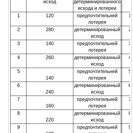
исход
детерминированного
исхода и лотереи
1
120
предпочтительней
1
лотерея
2
280
детерминированный
2
исход
3
140
предпочтительней
3
лотерея
4
260
детерминированный
4
исход
5
предпочтительней
5
140
лотерея
6
детерминированный
6
240
исход
7
предпочтительней
7
160
лотерея
8
детерминированный
8
220
исход
9
предпочтительней
9