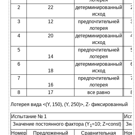
2
22
детерминированный
2
исход
3
12
предпочтительней
3
лотерея
4
20
детерминированный
4
исход
5
предпочтительней
5
14
лотерея
6
детерминированный
6
18
исход
7
предпочтительней
7
16
лотерея
8
17
все равно
8
Лотерея вида <(Y, 150), (Y, 250)>, Z- фиксированный
Испытание № 1
Исп
Значение постоянного фактора (Y
=10; Z=const)
Зна
1
Номер
Предложенный
Сравнительная
Ном