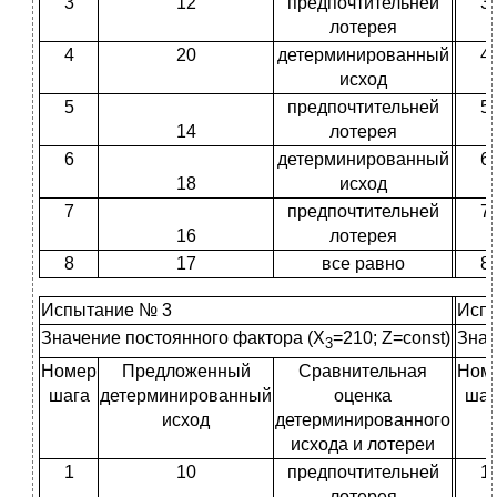
3
12
предпочтительней
3
лотерея
4
20
детерминированный
4
исход
5
предпочтительней
5
14
лотерея
6
детерминированный
6
18
исход
7
предпочтительней
7
16
лотерея
8
17
все равно
8
Испытание № 3
Исп
Значение постоянного фактора (X
=210; Z=const)
Знач
3
Номер
Предложенный
Сравнительная
Ном
шага
детерминированный
оценка
шаг
исход
детерминированного
исхода и лотереи
1
10
предпочтительней
1
лотерея