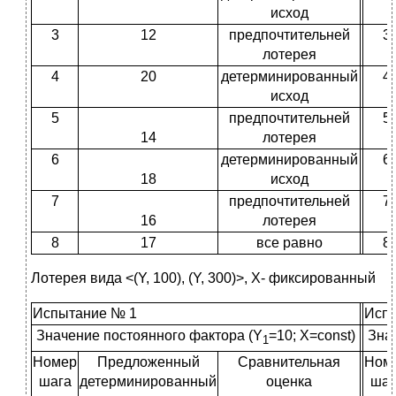
исход
3
12
предпочтительней
3
лотерея
4
20
детерминированный
4
исход
5
предпочтительней
5
14
лотерея
6
детерминированный
6
18
исход
7
предпочтительней
7
16
лотерея
8
17
все равно
8
Лотерея вида <(Y, 100), (Y, 300)>, X- фиксированный
Испытание № 1
Исп
Значение постоянного фактора (Y
=10; X=const)
Зна
1
Номер
Предложенный
Сравнительная
Ном
шага
детерминированный
оценка
шаг