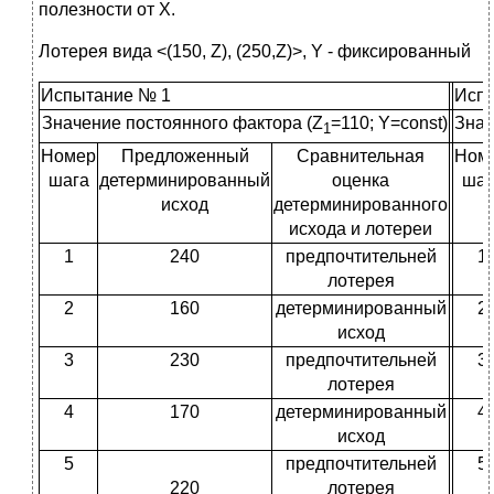
полезности от Х.
Лотерея вида <(150, Z), (250,Z)>, Y - фиксированный
Испытание № 1
Исп
Значение постоянного фактора (Z
=110; Y=const)
Знач
1
Номер
Предложенный
Сравнительная
Ном
шага
детерминированный
оценка
шаг
исход
детерминированного
исхода и лотереи
1
240
предпочтительней
1
лотерея
2
160
детерминированный
2
исход
3
230
предпочтительней
3
лотерея
4
170
детерминированный
4
исход
5
предпочтительней
5
220
лотерея