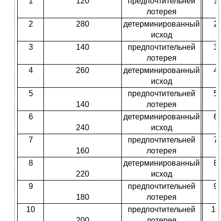
1
120
предпочтительней
1
лотерея
2
280
детерминированный
2
исход
3
140
предпочтительней
3
лотерея
4
260
детерминированный
4
исход
5
предпочтительней
5
140
лотерея
6
детерминированный
6
240
исход
7
предпочтительней
7
160
лотерея
8
детерминированный
8
220
исход
9
предпочтительней
9
180
лотерея
10
предпочтительней
10
200
лотерея