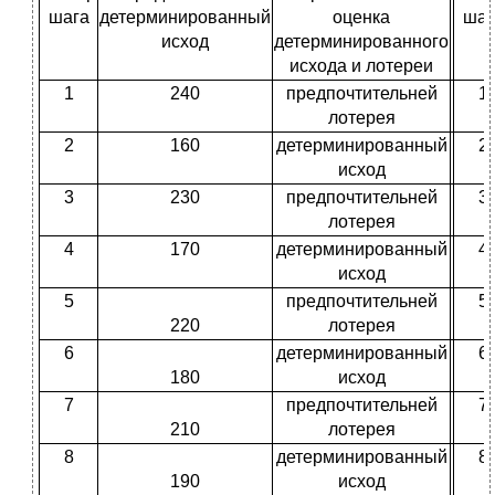
шага
детерминированный
оценка
шаг
исход
детерминированного
исхода и лотереи
1
240
предпочтительней
1
лотерея
2
160
детерминированный
2
исход
3
230
предпочтительней
3
лотерея
4
170
детерминированный
4
исход
5
предпочтительней
5
220
лотерея
6
детерминированный
6
180
исход
7
предпочтительней
7
210
лотерея
8
детерминированный
8
190
исход