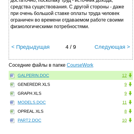
достаточно, поскольку труд - источник дохода,
средства существования. С другой стороны - даже
при очень большой ставке оплаты труда человек
ограничен во времени отдаваемом работе своими
физиологическими потребностями.
< Предыдущая
4 / 9
Следующая >
Соседние файлы в папке
CourseWork
GALPERIN.DOC
12
GENEREDR.XLS
9
GRAPH.XLS
9
MODELS.DOC
11
OPREAL.XLS
8
PART2.DOC
10