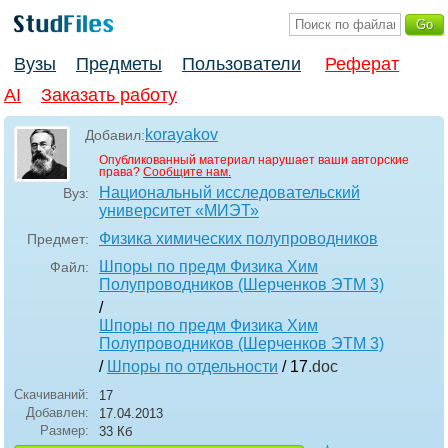
Вузы
Предметы
Пользователи
Реферат
AI
Заказать работу
korayakov
Добавил:
Опубликованный материал нарушает ваши авторские
права?
Сообщите нам.
Национальный исследовательский
Вуз:
университет «МИЭТ»
Физика химических полупроводников
Предмет:
Шпоры по предм Физика Хим
Файл:
Полупроводников (Шерченков ЭТМ 3)
/
Шпоры по предм Физика Хим
Полупроводников (Шерченков ЭТМ 3)
/
Шпоры по отдельности
/ 17
.doc
Скачиваний:
17
Добавлен:
17.04.2013
Размер:
33 Кб