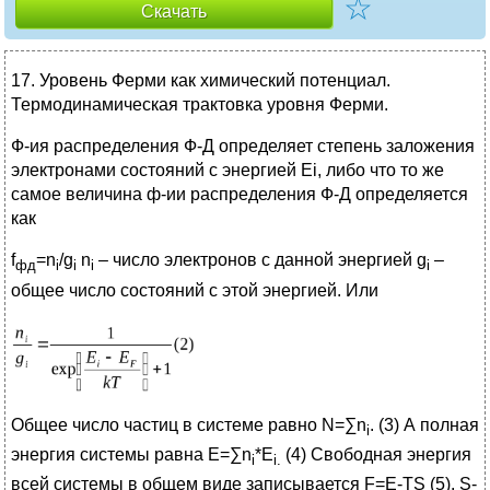
☆
Скачать
17. Уровень Ферми как химический потенциал.
Термодинамическая трактовка уровня Ферми.
Ф-ия распределения Ф-Д определяет степень заложения
электронами состояний с энергией Еi, либо что то же
самое величина ф-ии распределения Ф-Д определяется
как
f
=n
/g
n
– число электронов с данной энергией g
–
фд
i
i
i
i
общее число состояний с этой энергией. Или
Общее число частиц в системе равно N=∑n
. (3) А полная
i
энергия системы равна E=∑n
*E
(4) Свободная энергия
i
i
.
всей системы в общем виде записывается F=E-TS (5). S-