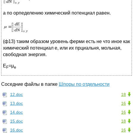
а по орпеделению химический потенциал равен.
(ф13) таким образом уровень ферми есть не что иное как
химический потенциал е, или их прциальня, мольная,
свободная энергия.
E
=μ
F
e
Соседние файлы в папке
Шпоры по отдельности
12.doc
18
13.doc
16
14.doc
16
15.doc
18
16.doc
16