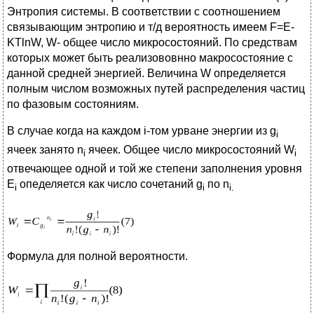
Энтропия системы. В соответствии с соотношением
связывающим энтропию и т/д вероятность имеем F=E-
KTlnW, W- общее число микросостояний. По средствам
которых может быть реализововнно макросостояние с
данной средней энергией. Величина W определяется
полным числом возможных путей распределения частиц
по фазовым состояниям.
В случае когда на каждом i-том урване энергии из g
i
ячеек занято n
ячеек. Общее число микросостояний W
i
i
отвечающее одной и той же степени заполнения уровня
E
опеделяется как число сочетаний g
по n
i
i
i
.
Формула для полной вероятности.