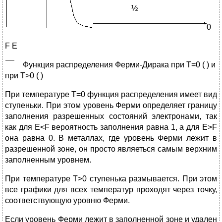
½
0
F E
Ф
ункция распределения Ферми-Дирака при Т=0 ( ) и
при Т>0 ( )
При температуре Т=0 функция распределения имеет вид
ступеньки. При этом уровень Ферми определяет границу
заполнения разрешенных состояний электронами, так
как для Е<F вероятность заполнения равна 1, а для E>F
она равна 0. В металлах, где уровень Ферми лежит в
разрешенной зоне, он просто являеться самым верхним
заполненным уровнем.
При температуре T>0 ступенька размывается. При этом
все графики для всех температур проходят через точку,
соответствующую уровню Ферми.
Если уровень Ферми лежит в заполненной зоне и удален