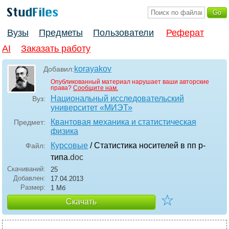
Вузы
Предметы
Пользователи
Реферат
AI
Заказать работу
korayakov
Добавил:
Опубликованный материал нарушает ваши авторские
права?
Сообщите нам.
Национальный исследовательский
Вуз:
университет «МИЭТ»
Квантовая механика и статистическая
Предмет:
физика
Курсовые
/ Статистика носителей в пп p-
Файл:
типа
.doc
Скачиваний:
25
Добавлен:
17.04.2013
Размер:
1 Мб
☆
Скачать