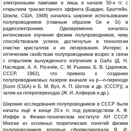
электронными лампами и лишь в начале 50-х гг. с
открытием транзисторного эффекта (Бардин, Браттейн,
Шокли, США, 1948) началось широкое использование
полупроводников (главным образом Ge и Si) в
радиоэлектронике. Одновременно началось
интенсивное изучение физики полупроводников, чему
способствовали успехи, достигнутые в технологии
очистки кристаллов и их легирования. Интерес к
оптическим свойствам полупроводников возрос в связи
с открытием вынужденного излучения в GaAs (Д. Н.
Наследов, А. А. Рогачёв, С. М. Рывкин, Б. В. Царенков,
СССР, 1962), что привело к созданию
полупроводниковых лазеров вначале на р—n-переходе
[Холл (США) и Б. М. Вул, А. П. Шотов и др. (СССР)], а
затем на гетеропереходах (Ж. И. Алферов и др.).
Широкие исследования полупроводников в СССР были
начаты ещё в конце 20-х гг. под руководством А. Ф.
Иоффе в Физико-техническом институте АН СССР.
Многие из основных теоретических понятий физики
полупроводников впервые сформулировали Я. И.