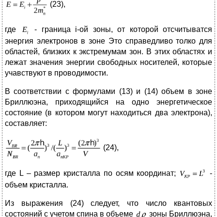
(23),
где
- граница i-ой зоны, от которой отсчитыватся
энергия электронов в зоне Это справедливо толко для
областей, близких к экстремумам зон. В этих областях и
лежат значения энергии свободных носителей, которые
учавствуют в проводимости.
В соответствии с формулами (13) и (14) объем в зоне
Бриллюэна, приходящийся на одно энергетическое
состояние (в котором могут находиться два электрона),
составляет:
(24),
где L – размер кристалла по осям координат;
-
объем кристалла.
Из выражения (24) следует, что число квантовых
состояний с учетом спина в объеме
зоны Бриллюэна,