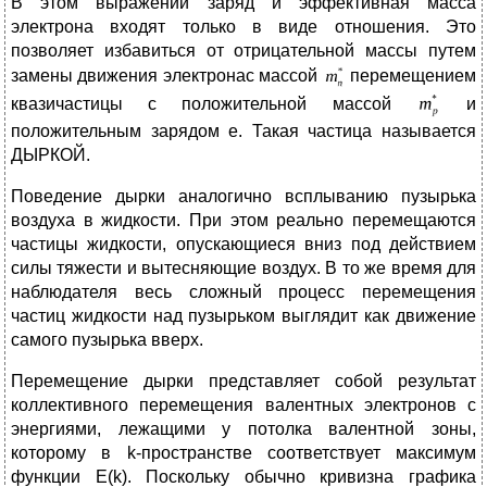
В этом выражении заряд и эффективная масса
электрона входят только в виде отношения. Это
позволяет избавиться от отрицательной массы путем
замены движения электронас массой
перемещением
квазичастицы с положительной массой
и
положительным зарядом e. Такая частица называется
ДЫРКОЙ.
Поведение дырки аналогично всплыванию пузырька
воздуха в жидкости. При этом реально перемещаются
частицы жидкости, опускающиеся вниз под действием
силы тяжести и вытесняющие воздух. В то же время для
наблюдателя весь сложный процесс перемещения
частиц жидкости над пузырьком выглядит как движение
самого пузырька вверх.
Перемещение дырки представляет собой результат
коллективного перемещения валентных электронов с
энергиями, лежащими у потолка валентной зоны,
которому в k-пространстве соответствует максимум
функции E(k). Поскольку обычно кривизна графика