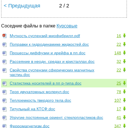
< Предыдущая
2 / 2
Соседние файлы в папке
Курсовые
Мутность суспензий миофибрилл.pdf
16
Поправки к гидродинамике жидкостей.doc
22
Процессы диффузии и дрейфа в пп.doc
148
Рассеяние в неодн. средах и кристаллах.doc
32
Свойства суспензии сферических магнитных
22
частиц.doc
Статистика носителей в пп p-типа.doc
25
Теор двухатомных молекул.doc
78
Теплоемкость твердого тела.doc
107
Титульный на КТСФ.doc
17
Упругие постоянные ориент. стеклопластиков.doc
41
Ферромагнетизм.doc
347