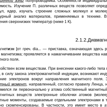
щенной зоны
полупроводника. Особенности индивидуальн
имость. Изучение П. различных веществ позволяет опре
ул, ядер, изучать строение сложных молекул и молек
турный анализ материалов, применяемых в технике. 
ения сверхнизких температур (ниже 1 К)
.
2.1.2.Диамагн
гнет
и
зм [от греч. dia... — приставка, означающая здесь
 магнетизма; проявляется в намагничивании вещества на
тного поля.
ойствен всем веществам. При внесении какого-либо тела 
, в силу закона электромагнитной индукции, возникают инд
ние электронов вокруг направления магнитного поля.
итный момент
, направленный, согласно правилу Ленца, 
 имелся ли первоначально у атома собственный магнитный
гнитных веществ электронные оболочки атомов (молек
тные моменты, создаваемые отдельными электронами в та
но скомпенсированы. В частности, это имеет место в 