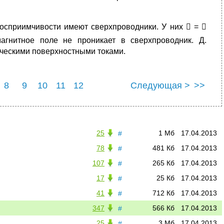
осприимчивости имеют сверхпроводники. У них  = 
магнитное поле не проникает в сверхпроводник. Д.
ческими поверхностными токами.
8
9
10
11
12
Следующая >
>>
25
1 Мб
17.04.2013
#
78
481 Кб
17.04.2013
#
107
265 Кб
17.04.2013
#
17
25 Кб
17.04.2013
#
41
712 Кб
17.04.2013
#
347
566 Кб
17.04.2013
#
25
3 Мб
17.04.2013
#