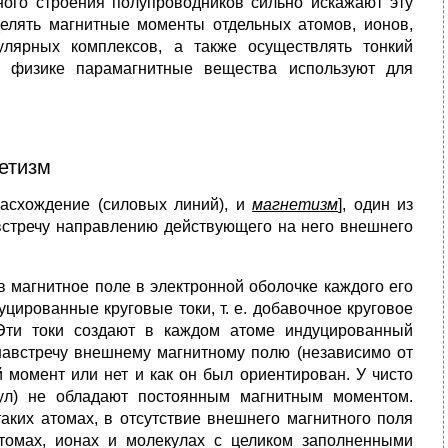
ого строения полупроводников сильно искажают эту
делять магнитные моменты отдельных атомов, ионов,
улярных комплексов, а также осуществлять тонкий
В физике парамагнитные вещества используют для
етизм
 расхождение (силовых линий), и
магнетизм
], один из
встречу направлению действующего на него внешнего
в магнитное поле в электронной оболочке каждого его
уцированные круговые токи, т. е. добавочное круговое
 Эти токи создают в каждом атоме индуцированный
навстречу внешнему магнитному полю (независимо от
 момент или нет и как он был ориентирован. У чисто
ул) не обладают постоянным магнитным моментом.
ких атомах, в отсутствие внешнего магнитного поля
атомах, ионах и молекулах с целиком заполненными