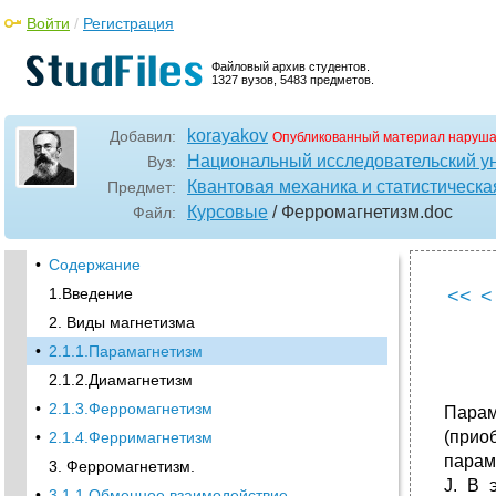
Войти
/
Регистрация
Файловый архив студентов.
1327 вузов, 5483 предметов.
korayakov
Добавил:
Опубликованный материал наруша
Национальный исследовательский у
Вуз:
Квантовая механика и статистическа
Предмет:
Курсовые
/ Ферромагнетизм
.doc
Файл:
•
Содержание
1.Введение
<<
<
2. Виды магнетизма
•
2.1.1.Парамагнетизм
2.1.2.Диамагнетизм
•
2.1.3.Ферромагнетизм
Парам
(прио
•
2.1.4.Ферримагнетизм
парам
3. Ферромагнетизм.
J. В 
•
3.1.1 Обменное взаимодействие