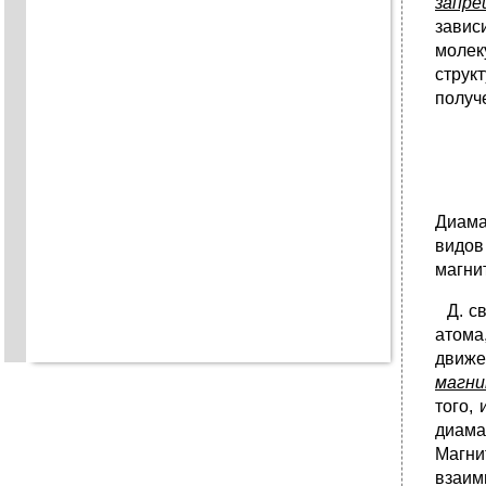
запре
завис
молек
струк
получ
Диама
видов
магни
Д. св
атома
движе
магн
того,
диама
Магни
взаим