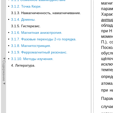
магни
•
3.1.2. Точка Кюри.
парам
3.1.3. Намагниченность, намагничивание.
Хара
•
3.1.4. Домены.
анти
обла
3.1.5. Гистерезис.
при Н
•
3.1.6. Магнитная анизотропия.
момен
•
3.1.7. Фазовые переходы 2-го порядка.
П.), 
•
3.1.8. Магнитострикция.
Поско
•
3.1.9. Ферромагнитный резонанс.
обус
◄Содержание◄
щёлоч
•
3.1.10. Методы изучения.
искл
4. Литература.
темпе
опред
атома
при н
Парам
случа