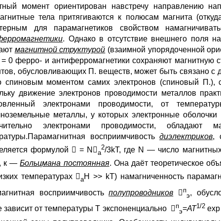
тный момент ориентирован навстречу направлению нап
агнитные тела притягиваются к полюсам магнита (откуд
ктерным для парамагнетиков свойством намагничива
ферромагнетики
. Однако в отсутствие внешнего поля н
дают
магнитной структурой
(взаимной упорядоченной орие
 = 0 ферро- и антиферромагнетики сохраняют магнитную с
тов, обусловливающих П. веществ, может быть связано с 
со спиновым моментом самих электронов (спиновый П.),
льку движение электронов проводимости металлов практ
ловленный электронами проводимости, от температу
ноземельные металлы, у которых электронные оболочки 
ючительно электронами проводимости, обладают м
ратуры.Парамагнитная восприимчивость
диэлектриков
,
2
еляется формулой  = N
/3kT, где N — число магнитны
a
, к —
Больцмана постоянная
. Она даёт теоретическое об
изких температурах 
H >> kT) намагниченность парамаг
a
п
агнитная восприимчивость
полупроводников

, обусл
э
п
1/2
е зависит от температуры Т экспоненциально 
=
АТ
exp
э