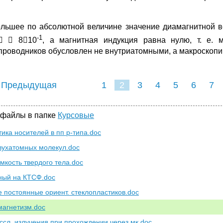
льшее по абсолютной величине значение диамагнитной в
-1
  810
, а магнитная индукция равна нулю, т. е. 
проводников обусловлен не внутриатомными, а макроскопи
 Предыдущая
1
2
3
4
5
6
7
 файлы в папке
Курсовые
тика носителей в пп p-типа.doc
вухатомных молекул.doc
мкость твердого тела.doc
ный на КТСФ.doc
е постоянные ориент. стеклопластиков.doc
агнетизм.doc
иссл. излучения при прохождении через мк.doc