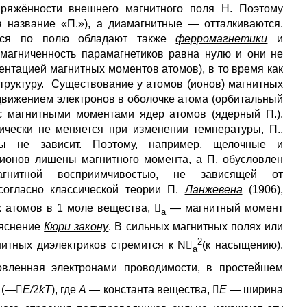
ряжённости внешнего магнитного поля Н. Поэтому
а название «П.»), а диамагнитные — отталкиваются.
ться по полю обладают также
ферромагнетики
и
амагниченность парамагнетиков равна нулю и они не
нтацией магнитных моментов атомов), в то время как
труктуру. Существование у атомов (ионов) магнитных
движением электронов в оболочке атома (орбитальный
 с магнитными моментами ядер атомов (ядерный П.).
ически не меняется при изменении температуры, П.,
ры не зависит. Поэтому, например, щелочные и
ионов лишены магнитного момента, а П. обусловлен
агнитной восприимчивостью, не зависящей от
 согласно классической теории П.
Ланжевена
(1906),
х атомов в 1 моле вещества, 
— магнитный момент
a
ъяснение
Кюри закону
. В сильных магнитных полях или
2
нитных диэлектриков стремится к N
(к насыщению).
a
овленная электронами проводимости, в простейшем
 (—
E/
2
kT
), где
А —
константа вещества, 
Е
— ширина