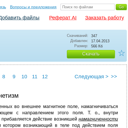
язь
Вопросы и предложения
Добавить файлы
Реферат AI
Заказать работу
Скачиваний:
347
Добавлен:
17.04.2013
Размер:
566 Кб
☆
Скачать
8
9
10
11
12
Следующая >
>>
нетизм
щенных во внешнее магнитное поле, намагничиваться
ающем с направлением этого поля. Т. о., внутри
я прибавляется действие возникшей
намагниченности
и котором возникающий в теле под действием поля