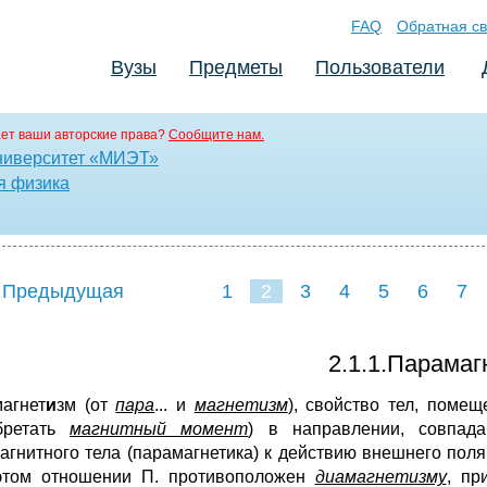
FAQ
Обратная св
Вузы
Предметы
Пользователи
ет ваши авторские права?
Сообщите нам.
ниверситет «МИЭТ»
я физика
 Предыдущая
1
2
3
4
5
6
7
2.1.1.Парамаг
агнет
и
зм (от
пара
... и
магнетизм
), свойство тел, поме
бретать
магнитный момент
) в направлении, совпад
агнитного тела (парамагнетика) к действию внешнего пол
этом отношении П. противоположен
диамагнетизму
, пр