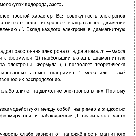
молекулах водорода, азота.
е простой характер. Вся совокупность электронов
магнитного поля синхронное вращательное движение
равлению
Н
. Вклад каждого электрона в диамагнитную
драт расстояния электрона от ядра атома,
m
—
масса
ии с формулой (1) наибольший вклад в диамагнитную
а электроны. Формула (1) позволяет теоретически
3
золированных атомов (например, 1
моля
или 1
см
ственное их распределение.
слабо влияет на движение электронов в них. Поэтому
о взаимодействуют между собой, например в жидкостях
еформируются, и наблюдаемый Д. оказывается часто
ивость слабо зависит от напряжённости магнитного