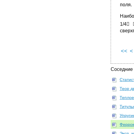
поля.
Наибо
1/4 
сверх
<<
<
Соседние
Статис
Теор д
Теплое
Титуль
Упруги
Ферром
Эксп. 