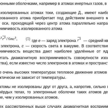
ронными оболочками, например в атомах инертных газов, в 
лированных атомах токи, создающие Д., имеют наиболе
рованного атома приобретает под действием внешнего 
г оси, проходящей через центр атома параллельно нап
иимчивость изолированного атома
где
е
— заряд электрона
— средний ква
 электрона,
с
— скорость света в вакууме. В соответств
иимчивость вещества дают наиболее удалённые от ядр
итать диамагнитную восприимчивость совокупности и
тва), если известно число электронов в атомах и простран
е очень высоких температурах тепловое движение атомов 
ктически не зависит от температуры.
атомы не изолированы друг от друга, а, напротив, сильн
вёрдых телах, то электронные оболочки таких атомов д
е, чем у изолированных атомов.
ех рассмотренных выше случаях диамагнитная восприимч