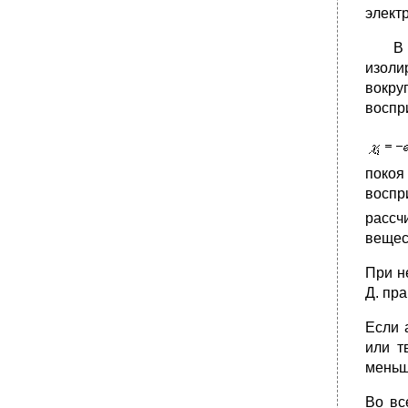
элект
В изо
изоли
вокру
воспр
покоя
воспр
рассч
вещес
При н
Д. пра
Если 
или т
меньш
Во вс