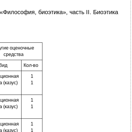
Философия, биоэтика», часть II. Биоэтика
угие оценочные
средства
Вид
Кол-во
ационная
1
а (казус)
1
ационная
1
а (казус)
1
ационная
1
а (казус)
1