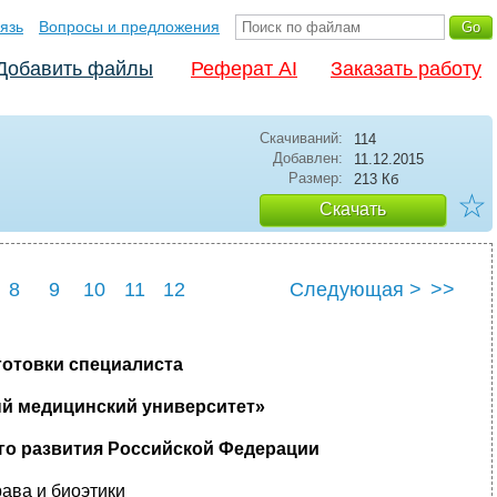
язь
Вопросы и предложения
Добавить файлы
Реферат AI
Заказать работу
Скачиваний:
114
Добавлен:
11.12.2015
Размер:
213 Кб
☆
Скачать
8
9
10
11
12
Следующая >
>>
готовки специалиста
й медицинский университет»
го развития Российской Федерации
ава и биоэтики