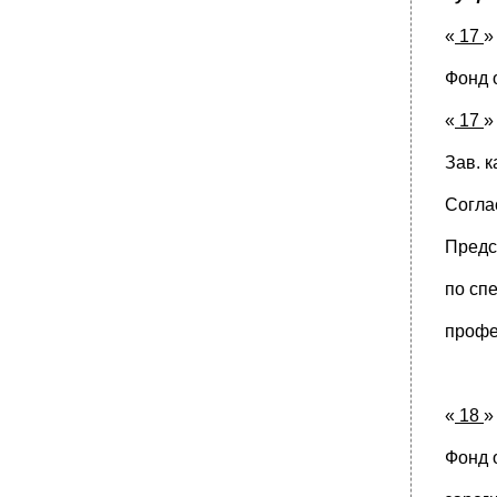
При проведении исследований с
«
17
использованием животных следует:
Тема 6 биоэтические проблемы, связанные
Фонд 
с инфекционными заболеваниями
«
17
Зав. 
Согла
Предс
по сп
профе
«
18
Фонд 