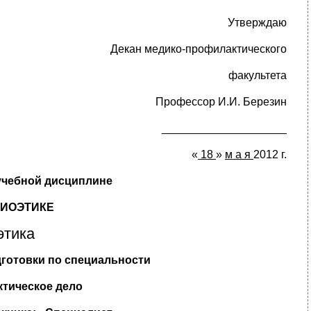
Утверждаю
Декан медико-профилактического
факультета
Профессор И.И. Березин
____________________
«
18
»
м а я
2012 г.
учебной дисциплине
БИОЭТИКЕ
этика
готовки по специальности
ктическое дело