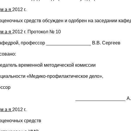
»
м а я
2012 г.
оценочных средств обсужден и одобрен на заседании кафе
»
м а я
2012 г. Протокол № 10
кафедрой, профессор _________________ В.В. Сергеев
совано:
едатель временной методической комиссии
ециальности «Медико-профилактическое дело»,
ссор
___________________ А.
»
м а я
2012 г.
оценочных средств