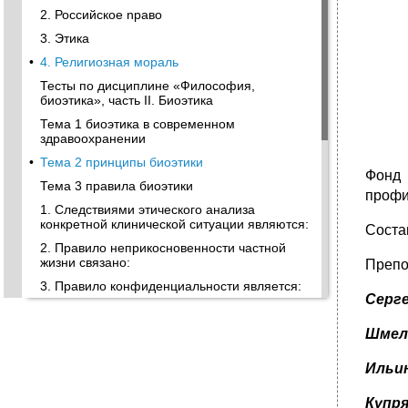
2. Российское nраво
3. Этика
•
4. Религиозная мораль
Тесты по дисциплине «Философия,
биоэтика», часть II. Биоэтика
Тема 1 биоэтика в современном
здравоохранении
•
Тема 2 принципы биоэтики
Фонд
Тема 3 правила биоэтики
профи
1. Следствиями этического анализа
конкретной клинической ситуации являются:
Соста
2. Правило неприкосновенности частной
жизни связано:
Препо
3. Правило конфиденциальности является:
Серге
Тема 4 модели биоэтики. Традиционные и
новые сферы профессиональной этики
Шмел
•
Тема 5 биоэтические проблемы применения
инновационных технологий
Ильин
Этические комитеты (комиссии) создаются в
целях:
Купря