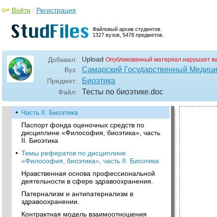
Войти
/
Регистрация
Файловый архив студентов.
1327 вузов, 5478 предметов.
Upload
Добавил:
Опубликованный материал нарушает в
Самарский Государственный Медици
Вуз:
Биоэтика
Предмет:
Тесты по биоэтике
.doc
Файл:
•
Часть II. Биоэтика
Паспорт фонда оценочных средств по
дисциплине «Философия, биоэтика», часть
II. Биоэтика
•
Темы рефератов по дисциплине
«Философия, биоэтика», часть II. Биоэтика
Нравственная основа профессиональной
деятельности в сфере здравоохранения.
Патернализм и антипатернализм в
здравоохранении.
Контрактная модель взаимоотношения