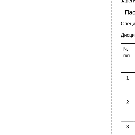
зарег
Пас
Специ
Дисци
№
п/п
1
2
3