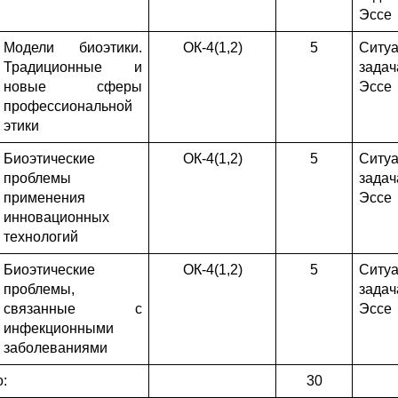
Эссе
Модели биоэтики.
ОК-4(1,2)
5
Ситу
Традиционные и
задач
новые сферы
Эссе
профессиональной
этики
Биоэтические
ОК-4(1,2)
5
Ситу
проблемы
задач
применения
Эссе
инновационных
технологий
Биоэтические
ОК-4(1,2)
5
Ситу
проблемы,
задач
связанные с
Эссе
инфекционными
заболеваниями
о:
30