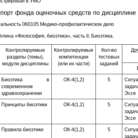
истрирован в УМО
порт фонда оценочных средств по дисциплине «
альность 060105 Медико-профилактическое дело
плина «Философия, биоэтика», часть II. Биоэтика.
Контролируемые
Контролируемые
Кол-во
Др
разделы (темы),
компетенции
тестовых
модули дисциплины
(или их части)
заданий
Биоэтика в
ОК-4(1,2)
5
Ситу
современном
задач
здравоохранении
Эссе
Принципы биоэтики
ОК-4(1,2)
5
Ситу
задач
Эссе
Правила биоэтики
ОК-4(1,2)
5
Ситу
задач