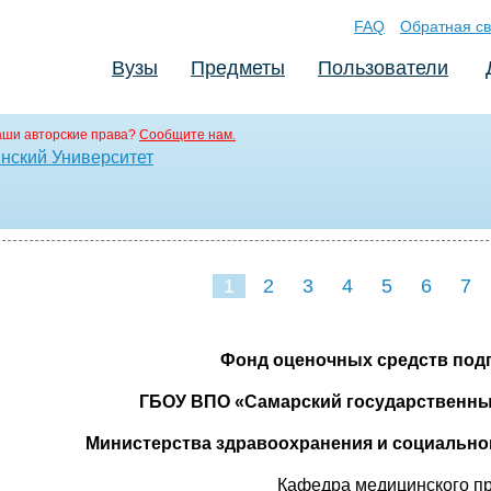
FAQ
Обратная св
Вузы
Предметы
Пользователи
аши авторские права?
Сообщите нам.
нский Университет
1
2
3
4
5
6
7
Фонд оценочных средств под
ГБОУ ВПО «Самарский государственны
Министерства здравоохранения и социально
Кафедра медицинского пр