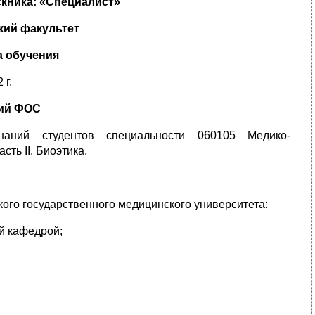
кника: «Специалист»
кий
факультет
а обучения
 г.
ний ФОС
аний студентов специальности 060105 Медико-
ть II. Биоэтика.
ого государственного медицинского университета:
й кафедрой;