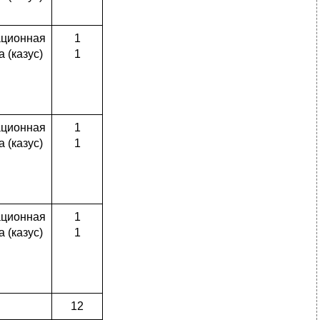
ационная
1
а (казус)
1
ационная
1
а (казус)
1
ационная
1
а (казус)
1
12