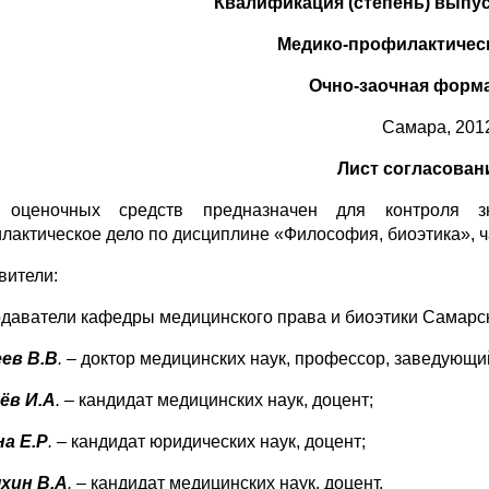
Квалификация (степень) выпус
Медико-профилактичес
Очно-заочная форм
Самара, 2012
Лист согласова
 оценочных средств предназначен для контроля зн
лактическое дело по дисциплине «Философия, биоэтика», час
вители:
даватели кафедры медицинского права и биоэтики Самарск
ев В.В
.
– доктор медицинских наук, профессор, заведующи
ёв И.А
. –
кандидат медицинских наук, доцент;
а Е.Р
.
– кандидат юридических наук, доцент;
хин В.А
. –
кандидат медицинских наук, доцент.