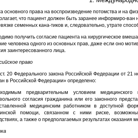
а основного права на воспроизведение потомства и на физи
олагает, что пациент должен быть заранее информиро-ван н
евязке семенных кана-тиков и, следовательно, утрате спосо
о­димо получить согласие пациента на хирургическое вмешат
ие человека одного из основ­ных прав, даже если оно мотив
сия заинтересованного лица.
ссийское nраво
1 ст. 20 Федерального закона Российской Федерации от 21 
ан в Российской Федерации» определено:
бходимым предварительным условием медицинского 
вольного согласия гражданина или его законного предст
ставленной медицинским работником в доступной фор
инской помощи, связанном с ними риске, возможны
дствиях, а также о предполагаемых результатах оказания 
ика