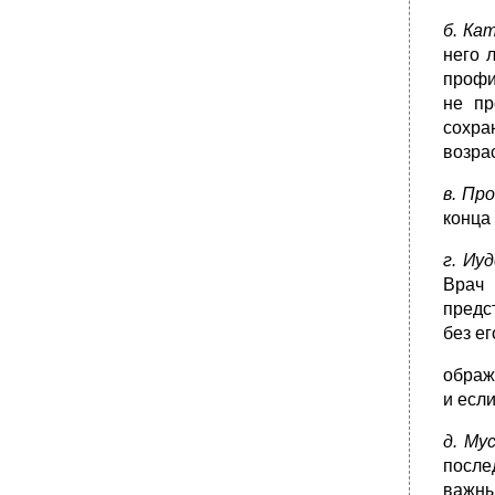
б. Ка
него 
профи
не пр
сохра
возрас
в. Пр
конца
г.
Иуд
Врач 
предс
без е
ображ
и есл
д.
Мус
после
важны