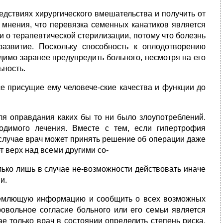
дствиях хирургического вмешательства и получить от
 мнения, что перевязка се­менных канатиков является
и о терапевтической стерилизации, потому что болезнь
развитие. Поскольку способность к оплодотворению
димо заранее предупредить боль­ного, несмотря на его
ьность.
е прису­щие ему человече-ские качества и функции до
я оправ­дания каких бы то ни было злоупотреблений.
димого лечения. Вместе с тем, если гипер­трофия
 случае врач может принять решение об операции даже
т верх над всеми другими со-
лько лишь в случае не-возможности действовать иначе
и.
ъемлющую информацию и сообщить о всех возможных
ровольное согласие больного
или его семьи является
е только врач в состоянии определить степень риска,