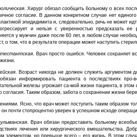
толическая.
Хирург обязал сообщить больному о всех после
личное согласие. В данном конкретном случае нет единого
лактикой эпидидимита и, следова­тельно, речь не может идт
огрессирует и нельзя с уверенностью предсказать ее 
няется у мужчин даже после 60 лет, в любом случае необхо
т, о том, что в результате операции может наступить стерил
отестантская.
Врач просто ошибся. Человек сохраняет вс
 жизни.
ейская.
Возраст никогда не должен служить аргументом дл
обязан информировать пациента о последствиях про-во
тательной железы угрожает са-мой жизни пациента, в этом
го согласия. Таким образом, забота о сохранении жизни бере
ениями. Ясно, что врач может поступить таким образом то
и он почти стопроцентно уверен в успешном исходе операци
ульманская.
Врач обязан предоставить больному всеоб
дствиях лечения
или
хирургического вмешательства. Доб
м элементом, но превыше всегo – его жизнь. В этом случа