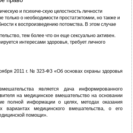
че­скую и психиче-скую целостность личности
е только о необходимости простатэктомии, но также и
бности к воспроизведению потомства. В этом случае
ельство, тем более что он еще сексуально активен.
ируется интересами здоровья, требует лич­ного
ноября 2011 г. № 323-ФЗ «Об основах охраны здоровья
вмешательства является дача информированного
авителя на медицинское вмешательство на основании
ме полной информации о целях, методах оказания
х вариантах медицинского вмешательства, о его
медицинской помощи».