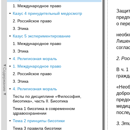
1. Международное право
Защит
•
Казус 4 принудительный медосмотр
предп
2. Российское nраво
о пер
3. Этика
необх
•
Казус 5 экспериментирование
Лишен
1. Международное право
согла
3. Этика
2. Ро
•
4. Религиозная мораль
◄Содержание◄
•
1. Международное право
В ч. 
2. Российское nраво
гражд
3. Этика
«Нео
•
4. Религиозная мораль
добро
Тесты по дисциплине «Философия,
предо
биоэтика», часть II. Биоэтика
медиц
Тема 1 биоэтика в современном
после
здравоохранении
•
Тема 2 принципы биоэтики
3. Эт
Тема 3 правила биоэтики