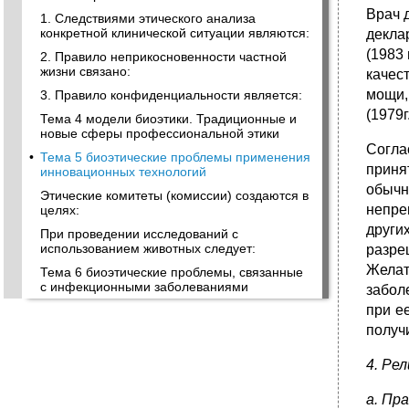
Врач 
1. Следствиями этического анализа
конкретной клинической ситуации являются:
декла
(1983 
2. Правило неприкосновенности частной
жизни связано:
качес
мощи,
3. Правило конфиденциальности является:
(1979г.
Тема 4 модели биоэтики. Традиционные и
новые сферы профессиональной этики
Согла
•
Тема 5 биоэтические проблемы применения
приня
инновационных технологий
обычн
Этические комитеты (комиссии) создаются в
непре
целях:
други
При проведении исследований с
использованием животных следует:
разре
Желат
Тема 6 биоэтические проблемы, связанные
с инфекционными заболеваниями
забол
при е
получ
4. Ре
а. Пр