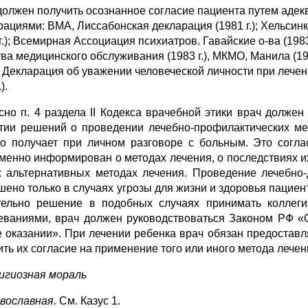
должен получить осознанное согласие пациента путем адек
рациями: ВМА, Лиссабонская декларация (1981 г.); Хельсинк
г.); Всемирная Ассо­циация психиатров. Гавайские о-ва (198
тва медицинского обслуживания (1983 г.), МКМО, Манила (19
 Декларация об уважении человеческой личности при лечен
).
сно п. 4 раздела II Кодекса врачебной этики врач долже
тии решений о проведении лечебно-профилак­тических ме
о получает при личном разговоре с больным. Это согл
менно информирован о методах лечения, о последствиях их
х альтерна­тивных методах лечения. Проведение лечебно
шено только в случа­ях угрозы для жизни и здоровья пациен
ельно решение в подоб­ных случаях принимать коллеги
еваниями, врач должен руковод­ствоваться Законом РФ «
е оказании». При лечении ребенка врач обязан предостав
ить их согласие на применение того или иного метода лечен
лигиозная мораль
авославная.
См. Казус 1.