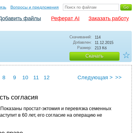
язь
Вопросы и предложения
Добавить файлы
Реферат AI
Заказать работу
Скачиваний:
114
Добавлен:
11.12.2015
Размер:
213 Кб
☆
Скачать
8
9
10
11
12
Следующая >
>>
сть согласия
. Показаны простат-эктомия и перевязка семенных
аступит в 60 лет, его со­гласие на операцию не
ое право