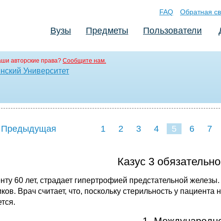
FAQ
Обратная св
Вузы
Предметы
Пользователи
аши авторские права?
Сообщите нам.
нский Университет
 Предыдущая
1
2
3
4
5
6
7
Казус 3 обязательно
нту 60 лет, страдает гипертрофией предстательной железы
ков. Врач счи­тает, что, поскольку стерильность у пациента н
тся.
1. Международн