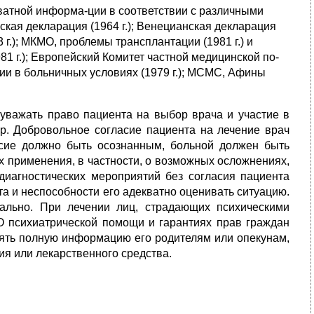
ват­ной информа-ции в соответствии с различными
ская декларация (1964 г.); Венецианская декларация
3 г.); МКМО, проблемы трансплантации (1981 г.) и
81 г.); Европейский Комитет частной медицинской по­
ии в больничных условиях (1979 г.); МСМС, Афины
н уважать право пациента на выбор врача и участие в
р. Добровольное согласие пациента на лечение врач
асие должно быть осознанным, больной должен быть
 примене­ния, в частности, о возможных осложнениях,
-диагностических мероприятий без согласия пациента
та и неспособности его адекватно оценивать ситуацию.
ально. При лечении лиц, стра­дающих психическими
О психиатрической помощи и гаран­тиях прав граждан
лять полную информацию его родителям или опекунам,
ия или лекарственного средства.