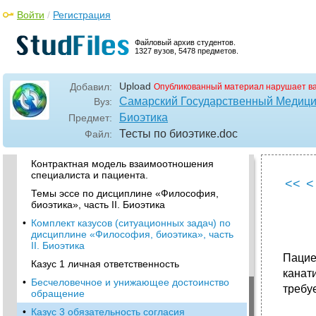
Войти
/
Регистрация
•
Часть II. Биоэтика
Паспорт фонда оценочных средств по
Файловый архив студентов.
дисциплине «Философия, биоэтика», часть
1327 вузов, 5478 предметов.
II. Биоэтика
•
Темы рефератов по дисциплине
«Философия, биоэтика», часть II. Биоэтика
Upload
Добавил:
Опубликованный материал нарушает в
Самарский Государственный Медици
Вуз:
Нравственная основа профессиональной
деятельности в сфере здравоохранения.
Биоэтика
Предмет:
Тесты по биоэтике
.doc
Патернализм и антипатернализм в
Файл:
здравоохранении.
Контрактная модель взаимоотношения
специалиста и пациента.
<<
<
Темы эссе по дисциплине «Философия,
биоэтика», часть II. Биоэтика
•
Комплект казусов (ситуационных задач) по
дисциплине «Философия, биоэтика», часть
II. Биоэтика
Пацие
Казус 1 личная ответственность
канати
•
Бесчеловечное и унижающее достоинство
требуе
обращение
•
Казус 3 обязательность согласия