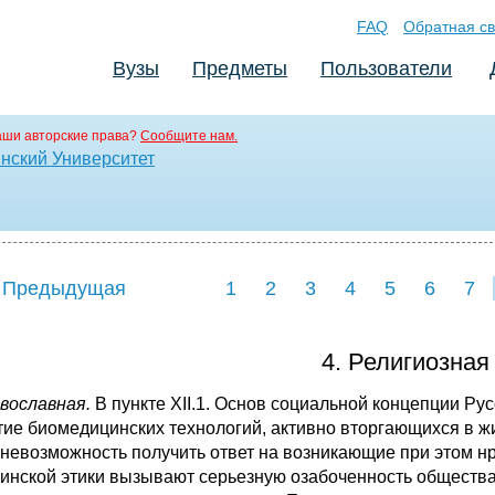
FAQ
Обратная св
Вузы
Предметы
Пользователи
аши авторские права?
Сообщите нам.
нский Университет
 Предыдущая
1
2
3
4
5
6
7
4. Религиозная
авославная.
В пункте XII.1. Основ социальной концепции Ру
тие биомедицинских технологий, активно вторгающихся в жи
 невозможность получить ответ на возникаю­щие при этом 
инской этики вызывают серьезную озабоченность общест­ва.