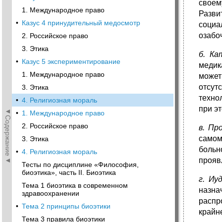
своем
1. Международное право
Разви
•
Казус 4 принудительный медосмотр
социа
озабо
2. Российское nраво
3. Этика
б. Ка
•
Казус 5 экспериментирование
медик
1. Международное право
может
отсут
3. Этика
техно
•
4. Религиозная мораль
при э
◄Содержание◄
•
1. Международное право
2. Российское nраво
в. Пр
самом
3. Этика
больн
•
4. Религиозная мораль
прояв
Тесты по дисциплине «Философия,
биоэтика», часть II. Биоэтика
г. Иу
Тема 1 биоэтика в современном
назна
здравоохранении
распр
•
Тема 2 принципы биоэтики
крайн
Тема 3 правила биоэтики