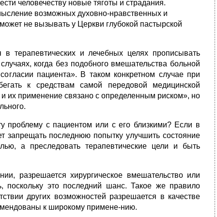
ести человечеству новые тяготы и страдания.
смысление возможных духовно-нравственных и
 может не вызывать у Церкви глу­бокой пастырской
 в тера­певтических и лечебных целях прописывать
случаях, когда без подобного вмеша­тельства больной
 согласии пациента». В таком конкретном случае при
бегать к средствам самой передовой медицинской
 и их применение связано с определенным рис­ком», но
льного.
у про­блему с пациентом или с его близкими? Если в
ует запрещать последнюю попытку улучшить состояние
лью, а преследовать терапевтические цели и быть
ии, разре­шается хирургическое вмешательство или
ь, поскольку это последний шанс. Такое же правило
утствии других возможностей разрешается в качестве
омендованы к широкому примене-нию.