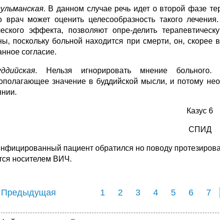
сульманская.
В данном случае речь идет о второй фазе те
о врач может оценить целесообразность такого лечения
ческого эффекта, позволяют опре-делить терапевтическ
ны, по­скольку больной находится при смерти, он, скорее 
анное согласие.
ддийская.
Нельзя игнорировать мнение больного. П
ополагающее значение в буддий­ской мысли, и потому не
янии.
Казус 6
СПИД
нфицированный пациент обратился но поводу протезирова
тся носителем ВИЧ.
 Предыдущая
1
2
3
4
5
6
7