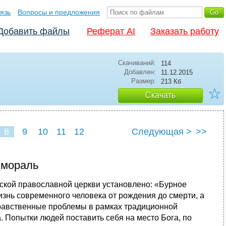
язь
Вопросы и предложения
Добавить файлы
Реферат AI
Заказать работу
Скачиваний:
114
Добавлен:
11.12.2015
Размер:
213 Кб
☆
Скачать
8
9
10
11
12
Следующая >
>>
 мораль
сской православной церкви установлено: «Бурное
знь современного человека от рождения до смерти, а
нравственные проблемы в рамках традиционной
 Попытки людей поставить себя на место Бога, по