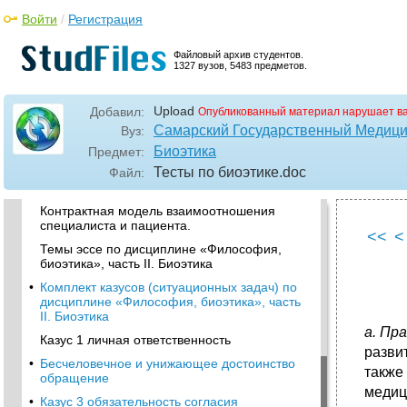
Войти
/
Регистрация
•
Часть II. Биоэтика
Паспорт фонда оценочных средств по
Файловый архив студентов.
дисциплине «Философия, биоэтика», часть
1327 вузов, 5483 предметов.
II. Биоэтика
•
Темы рефератов по дисциплине
«Философия, биоэтика», часть II. Биоэтика
Upload
Добавил:
Опубликованный материал нарушает в
Самарский Государственный Медици
Вуз:
Нравственная основа профессиональной
деятельности в сфере здравоохранения.
Биоэтика
Предмет:
Тесты по биоэтике
.doc
Патернализм и антипатернализм в
Файл:
здравоохранении.
Контрактная модель взаимоотношения
специалиста и пациента.
<<
<
Темы эссе по дисциплине «Философия,
биоэтика», часть II. Биоэтика
•
Комплект казусов (ситуационных задач) по
дисциплине «Философия, биоэтика», часть
II. Биоэтика
а. Пр
Казус 1 личная ответственность
разви
•
Бесчеловечное и унижающее достоинство
также
обращение
медиц
•
Казус 3 обязательность согласия