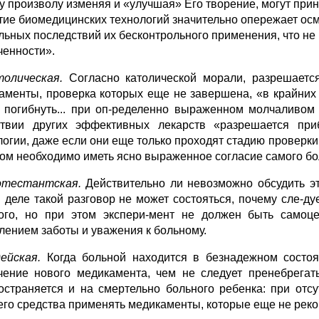
у произволу изменяя и «улучшая» Его творение, могут прин
тие биомедицин­ских технологий значительно опережает о
льных последствий их бескон­трольного применения, что не
ченности».
толическая.
Согласно католической морали, разрешается
аменты, проверка ко­торых еще не завершена, «в крайних 
 погибнуть... при оп-ределенно выраженном мол­чаливом
ствии других эффективных лекарств «разрешается при
логии, даже если они еще только про­ходят стадию проверки
том необходимо иметь ясно выраженное согласие самого бо
отестантская.
Действительно ли невозможно обсудить эт
 деле такой разговор не может состояться, почему сле-д
ого, но при этом экспери-мент не должен быть самоце
лением заботы и уважения к больному.
дейская.
Когда больной находится в безнадежном состоян
чение нового медикамен­та,
чем не следует пренебрегат
остраняется и на смертельно больного ребенка: при от­с
его средства применять медикаменты, которые еще не рек