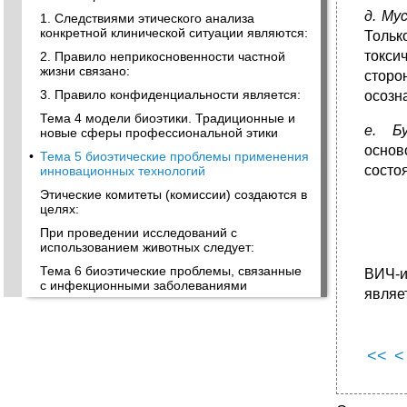
д. Му
1. Следствиями этического анализа
конкретной клинической ситуации являются:
Тольк
токси
2. Правило неприкосновенности частной
жизни связано:
сторо
3. Правило конфиденциальности является:
осозн
Тема 4 модели биоэтики. Традиционные и
е. Бу
новые сферы профессиональной этики
основ
•
Тема 5 биоэтические проблемы применения
состо
инновационных технологий
Этические комитеты (комиссии) создаются в
целях:
При проведении исследований с
использованием животных следует:
Тема 6 биоэтические проблемы, связанные
ВИЧ-и
с инфекционными заболеваниями
являе
<<
<