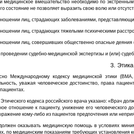
ли медицинское вмешательство необходимо по экстренным
его состояние не позволяет выразить свою волю или отсутс
отношении лиц, страдающих заболеваниями, представляющ
отношении лиц, страдающих тяжелыми психическими расстр
отношении лиц, совершивших общественно опасные деяния 
и проведении судебно-медицинской экспертизы и (или) суде
3. Этика
сно Международному кодексу медицинской
этики (ВМА,
льность, уважая человеческое достоинство, права пациен
 пациентах.
8 Этического кодекса российского врача
указано: «Врач долж
ное отношение к пациенту, унижение его человеческого д
ыражение ко­му-либо из пациентов предпочтения или непри
должен оказывать медицинскую помощь в условиях мини­
ях, по ме­дицинским показаниям требующих установления ко