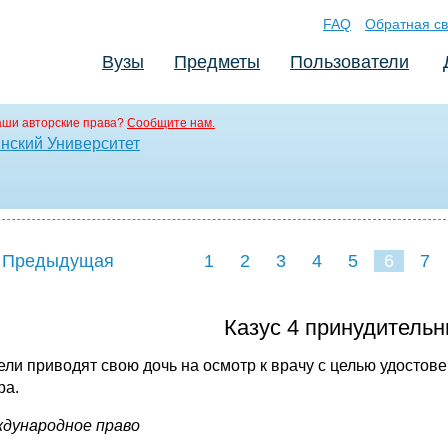
FAQ
Обратная св
Вузы
Предметы
Пользователи
аши авторские права?
Сообщите нам.
нский Университет
 Предыдущая
1
2
3
4
5
6
7
Казус 4 принудитель
ели приводят свою дочь на осмотр к врачу с целью удостове
ра.
ждународное право