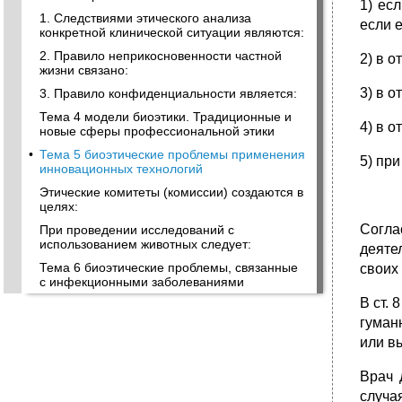
1) ес
1. Следствиями этического анализа
если 
конкретной клинической ситуации являются:
2. Правило неприкосновенности частной
2) в 
жизни связано:
3) в 
3. Правило конфиденциальности является:
Тема 4 модели биоэтики. Традиционные и
4) в 
новые сферы профессиональной этики
•
Тема 5 биоэтические проблемы применения
5) пр
инновационных технологий
Этические комитеты (комиссии) создаются в
целях:
Согла
При проведении исследований с
использованием животных следует:
деяте
Тема 6 биоэтические проблемы, связанные
своих
с инфекционными заболеваниями
В ст. 
гуман
или в
Врач 
случа