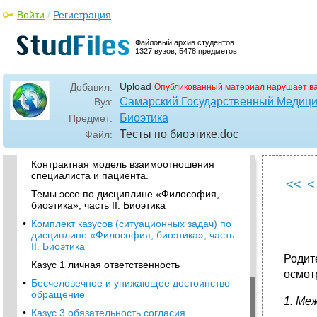
Войти
/
Регистрация
•
Часть II. Биоэтика
Паспорт фонда оценочных средств по
Файловый архив студентов.
дисциплине «Философия, биоэтика», часть
1327 вузов, 5478 предметов.
II. Биоэтика
•
Темы рефератов по дисциплине
«Философия, биоэтика», часть II. Биоэтика
Upload
Добавил:
Опубликованный материал нарушает в
Самарский Государственный Медици
Вуз:
Нравственная основа профессиональной
деятельности в сфере здравоохранения.
Биоэтика
Предмет:
Тесты по биоэтике
.doc
Патернализм и антипатернализм в
Файл:
здравоохранении.
Контрактная модель взаимоотношения
специалиста и пациента.
<<
<
Темы эссе по дисциплине «Философия,
биоэтика», часть II. Биоэтика
•
Комплект казусов (ситуационных задач) по
дисциплине «Философия, биоэтика», часть
II. Биоэтика
Родит
Казус 1 личная ответственность
осмот
•
Бесчеловечное и унижающее достоинство
обращение
1. Ме
•
Казус 3 обязательность согласия