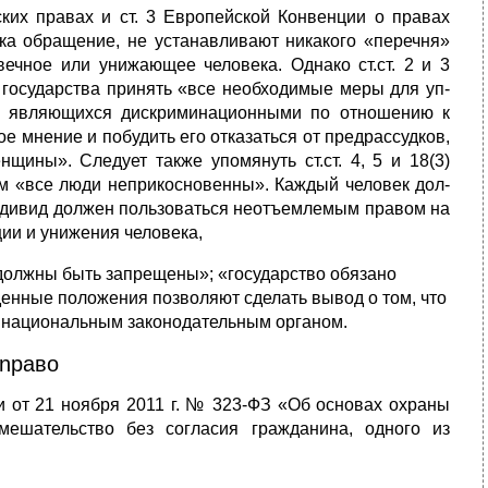
ских правах и ст. 3 Европейской Конвенции о правах
а обращение, не устанавли­вают никакого «перечня»
вечное или унижающее человека. Однако ст.ст. 2 и 3
государства принять «все необходимые меры для уп­
и, являющихся дискриминационными по отношению к
 мнение и побудить его отказаться от предрассудков,
щины». Следует также упомянуть ст.ст. 4, 5 и 18(3)
ым «все люди неприкосновенны». Каждый человек дол­
индивид должен пользоваться неотъемлемым правом на
ии и унижения человека,
 должны быть запрещены»; «государство обязано
денные положения позволяют сделать вывод о том, что
 националь­ным законодательным органом.
 nраво
ии от 21 ноября 2011 г. № 323-ФЗ «Об основах охраны
ешательство без согласия гражданина, одного из