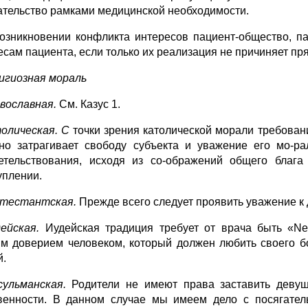
тельство рамками меди­цинской необходимости.
озникновении конфликта интересов пациент-общество, пац
есам пациента, если только их реализация не причиняет п
лигиозная мораль
авославная.
См. Казус 1.
толическая. С
точки зрения католической морали требован
но затрагивает сво­боду субъекта и уважение его мо-ра
етельствования, исходя из со-ображений общего благ
уплении.
отестантская.
Прежде всего следует проявить уважение к 
дейская.
Иудейская традиция требует от врача быть «N
м доверием человеком, который должен любить своего бол
й.
сульманская.
Родители не имеют права заставить девуш
венности. В данном случае мы имеем дело с посягатель