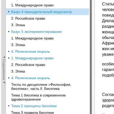
Стать
1. Международное право
челов
•
Казус 4 принудительный медосмотр
повед
2. Российское nраво
Декла
3. Этика
раздн
•
Казус 5 экспериментирование
женщи
обыча
1. Международное право
Африк
3. Этика
жен и
•
4. Религиозная мораль
уваже
◄Содержание◄
•
1. Международное право
осо­б
2. Российское nраво
гаран
3. Этика
подо­
•
4. Религиозная мораль
Тесты по дисциплине «Философия,
биоэтика», часть II. Биоэтика
Согла
Тема 1 биоэтика в современном
здравоохранении
здоро
родит
•
Тема 2 принципы биоэтики
Тема 3 правила биоэтики