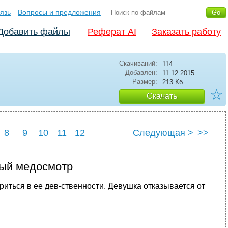
язь
Вопросы и предложения
Добавить файлы
Реферат AI
Заказать работу
Скачиваний:
114
Добавлен:
11.12.2015
Размер:
213 Кб
☆
Скачать
8
9
10
11
12
Следующая >
>>
ный медосмотр
риться в ее дев-ственности. Девушка отказывается от