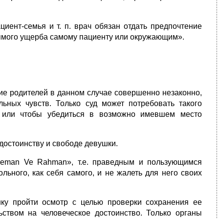
иент-семья и т. п. врач обязан отдать предпочтение
рямого ущерба са­мому пациенту или окружающим».
ие ро­дителей в данном случае совершенно незаконно,
льных чувств. Только суд может по­требовать такого
а или чтобы убедиться в возможно имевшем место
досто­инству и свободе девушки.
eeman Ve Rahman», т.е. праведным и пользующимся
ьного, как себя самого, и не жалеть для него своих
ку пройти осмотр с целью проверки сохранения ее
ством на человеческое достоинство. Только органы