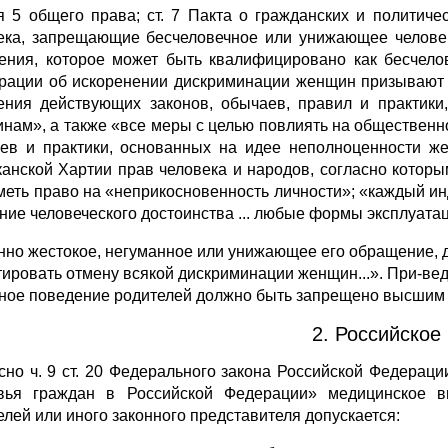
я 5 общего права; ст. 7 Пакта о гражданских и политиче
ека, запрещаю­щие бесчеловечное
или унижающее человек
ения, которое может быть квалифициро­вано как бесчело
рации об искоренении дискриминации женщин призывают 
ения действующих законов, обычаев, правил и практик
нам», а также «все меры с целью повлиять на общественное
ев и практики, основанных на идее неполноценно­сти жен
анской Хартии прав человека и народов, согласно котор
меть право на «неприкосновенность личности»; «каждый 
ние человеческого достоинства ... любые формы эксплуатац
енно жестокое, негуманное или унижающее его обращение,
тировать отмену всякой дискриминации женщин...». При-ве
бное поведение родителей должно быть запрещено высшим
2. Российское
сно ч. 9 ст. 20 Федерального закона Российской Федерац
вья граждан в Российской Федерации» медицинское вм
елей или иного законного представителя допускается: