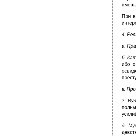
вмеша
При в
интер
4. Ре
а. Пр
б. Ка
ибо о
освид
прест
в. Пр
г. Иу
полны
усили
д. Му
девст