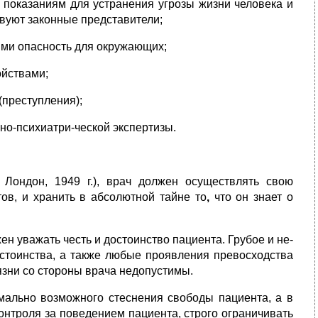
 показаниям для устранения угрозы жизни человека и
твуют законные представители;
ими опасность для окружающих;
ойствами;
(преступления);
бно-психиатри-ческой экспертизы.
 Лондон, 1949 г.), врач должен осуществлять свою
тов, и хранить в абсолютной
тайне то
,
что он знает о
ен уважать честь и достоинство пациента. Грубое и не­
осто­инства, а также любые проявления превосходства
язни со стороны врача недопустимы.
мально возможного стеснения свободы пациента, а в
нтроля за поведе­нием пациента, строго ограничивать