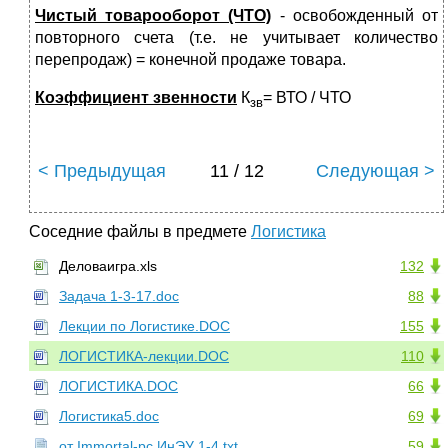
Чистый товарооборот (ЧТО)
- освобожденный от
повторного счета (т.е. не учитывает количество
перепродаж) = конечной продаже товара.
Коэффициент звенности
К
= ВТО / ЧТО
зв
< Предыдущая
11 / 12
Следующая >
Соседние файлы в предмете
Логистика
Деловаигра.xls
132
Задача 1-3-17.doc
88
Лекции по Логистике.DOC
155
ЛОГИСТИКА-лекции.DOC
110
ЛОГИСТИКА.DOC
66
Логистика5.doc
69
от Immortal-pc ИнЭУ 1-4.txt
59