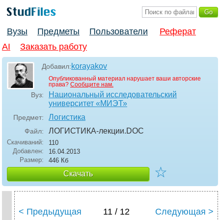
Вузы
Предметы
Пользователи
Реферат
AI
Заказать работу
korayakov
Добавил:
Опубликованный материал нарушает ваши авторские
права?
Сообщите нам.
Национальный исследовательский
Вуз:
университет «МИЭТ»
Логистика
Предмет:
ЛОГИСТИКА-лекции
.DOC
Файл:
Скачиваний:
110
Добавлен:
16.04.2013
Размер:
446 Кб
☆
Скачать
< Предыдущая
11 / 12
Следующая >