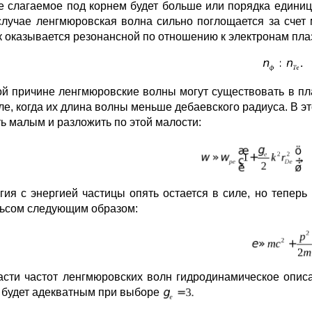
е слагаемое под корнем будет больше или порядка единиц
случае ленгмюровская волна сильно поглощается за счет
ак оказывается резонансной по отношению к электронам пла
ой причине ленгмюровские волны могут существовать в п
ле, когда их длина волны меньше дебаевского радиуса. В эт
ть малым и разложить по этой малости:
гия с энергией частицы опять остается в силе, но теперь 
ьсом следующим образом:
асти частот ленгмюровских волн гидродинамическое описа
), будет адекватным при выборе