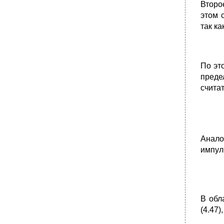
Второ
этом 
так к
По эт
преде
счита
Анало
импул
В обл
(4.47