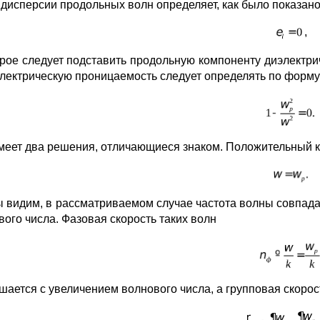
 дисперсии продольных волн определяет, как было показан
,
орое следует подставить продольную компоненту диэлектри
электрическую проницаемость следует определять по формул
меет два решения, отличающиеся знаком. Положительный 
ы видим, в рассматриваемом случае частота волны совпадае
вого числа. Фазовая скорость таких волн
шается с увеличением волнового числа, а групповая скорос