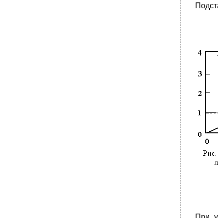
Подст
При у