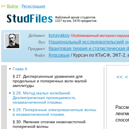
Войти
/
Регистрация
Файловый архив студентов.
1327 вузов, 5478 предметов.
korayakov
Добавил:
Опубликованный материал наруша
Национальный исследовательский у
Вуз:
Квантовая теория и статистическая 
Предмет:
Курсовые
/ Курсач по КТиСФ, ЭКТ-2,
Файл:
•
Глава 4
§ 27. Дисперсионные уравнения для
<<
<
продольных и поперечных волн малой
амплитуды.
•
§ 28. Метод малых колебаний.
Диэлектрическая проницаемость
незамагниченной плазмы.
Рассм
•
§ 29. Поперечные электромагнитные волны
ленгм
в незамагниченной плазме.
спосо
§ 30. Явление отсечки низкочастотной
поперечной волны