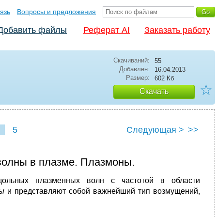
язь
Вопросы и предложения
Добавить файлы
Реферат AI
Заказать работу
Скачиваний:
55
Добавлен:
16.04.2013
Размер:
602 Кб
☆
Скачать
5
Следующая >
>>
волны в плазме. Плазмоны.
одольных плазменных волн с частотой в области
ны
и представляют собой важнейший тип возмущений,