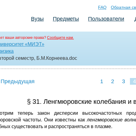
FAQ
Обратная св
Вузы
Предметы
Пользователи
ет ваши авторские права?
Сообщите нам.
ниверситет «МИЭТ»
физика
 второй семестр, Б.М.Корнеева
.doc
 Предыдущая
1
2
3
4
§ 31. Ленгмюровские колебания и 
отрим теперь закон дисперсии высокочастотных пр
юровской частоты. Они известны как
ленгмюровские вол
бных существовать и распространяться в плазме.