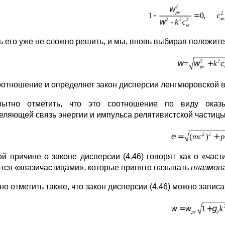
ь его уже не сложно решить, и мы, вновь выбирая положите
оотношение и определяет закон дисперсии ленгмюровской в
ытно отметить, что это соотношение по виду оказ
еляющей связь энергии и импульса релятивистской частицы
ой причине о законе дисперсии (4.46) говорят как о «ча
тся «квазичастицами», которые принято называть
плазмон
о отметить также, что закон дисперсии (4.46) можно записа