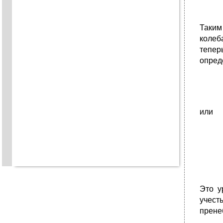
Таким
колеб
тепер
опред
или
Это у
учест
прене