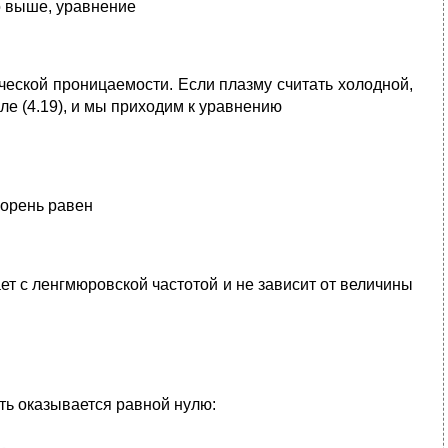
о выше, уравнение
ческой проницаемости. Если плазму считать холодной,
е (4.19), и мы приходим к уравнению
корень равен
т с ленгмюровской частотой и не зависит от величины
ть оказывается равной нулю: