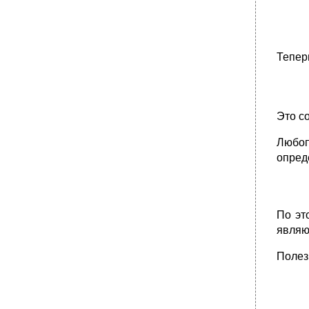
Тепер
Это с
Любоп
опред
По эт
являю
Полезн