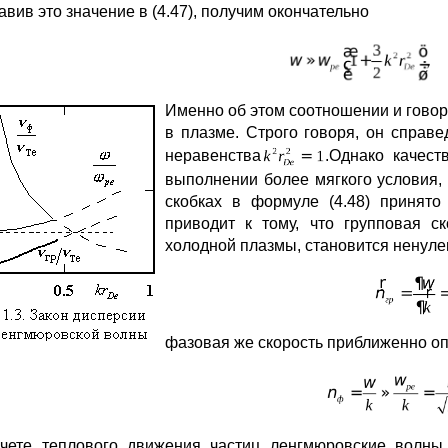
авив это значение в (4.47), получим окончательно
И
менно об этом соотношении и говор
в плазме. Строго говоря, он справ
неравенства
.Однако качест
выполнении более мягкого условия, 
скобках в формуле (4.48) принято
приводит к тому, что групповая с
холодной плазмы, становится ненулево
фазовая же скорость приближенно о
чете теплового движения частиц ленгмюровские волны 