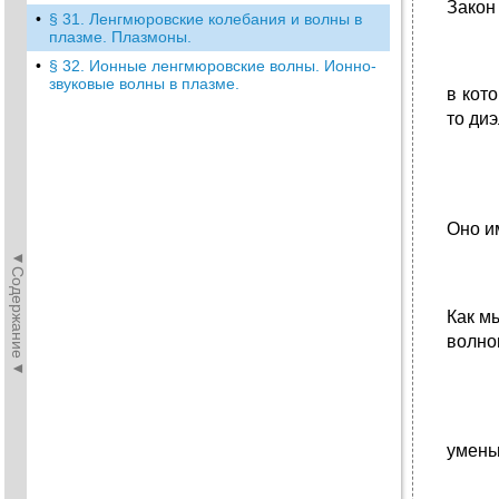
Закон
•
§ 31. Ленгмюровские колебания и волны в
плазме. Плазмоны.
•
§ 32. Ионные ленгмюровские волны. Ионно-
звуковые волны в плазме.
в кот
то ди
Оно и
◄Содержание◄
Как м
волно
умень