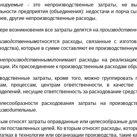
анируемые
- это непроизводственные затраты, не в
льности предприятия (объединения): недостачи и порча сы
оев, другие непроизводственные расходы.
ере возникновения все затраты делятся на
производственн
изводственным
относятся расходы, связанные с изгото
водства), которые в сумме составляют ее производственну
внепроизводственными
понимают расходы на реализацию
кции. Их присоединение к производственным расходам обр
водственные затраты, кроме того, можно группировать 
кам, процессам, центрам ответственности, в качестве
зделений, несущие ответственность за расходование средст
лесообразности расходования затраты на производ
изводительные.
вым относят затраты оправданные или целесообразные для 
гли поставленных целей. Ко вторым относят расходы, кото
атках в технологии или организации производства, такие ка