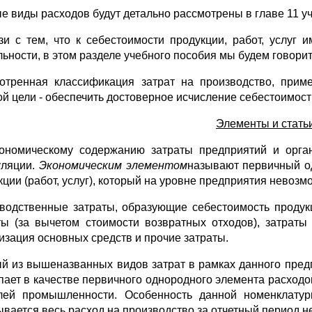
е виды расходов будут детально рассмотрены в главе 11 у
зи с тем, что к себестоимости продукции, работ, услу
льности, в этом разделе учебного пособия мы будем говорит
отренная классификация затрат на производство, прим
ой цели - обеспечить достоверное исчисление себестоимос
Элементы и статьи
ономическому содержанию затраты предприятий и орган
уляции.
Экономическим элементом
называют первичный о
кции (работ, услуг), который на уровне предприятия невозм
водственные затраты, образующие себестоимость продук
ты (за вычетом стоимости возвратных отходов), затраты
изация основных средств и прочие затраты.
й из вышеназванных видов затрат в рамках данного пред
пает в качестве первичного однородного элемента расходо
лей промышленности. Особенность данной номенклатур
ывается весь расход на производство за отчетный период н