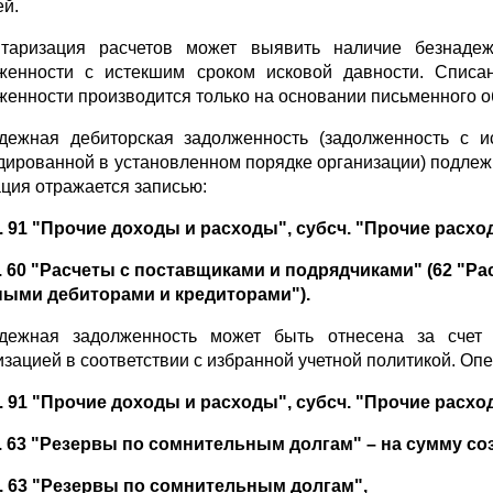
ей.
таризация расчетов может выявить на­личие безнадеж
женности с истекшим сро­ком исковой давности. Списа
женности производится только на основании письменного о
дежная дебиторская задолженность (за­долженность с 
дированной в установлен­ном порядке организации) подле
ция отражается записью:
ч. 91 "Прочие доходы и расходы", субсч. "Прочие расхо
ч. 60 "Расчеты с поставщиками и подрядчиками" (62 "Ра
ными дебиторами и кредитора­ми").
дежная задолженность может быть от­несена за счет 
изацией в соответствии с избран­ной учетной политикой. Оп
ч. 91 "Прочие доходы и расходы", субсч. "Прочие расхо
ч. 63 "Резервы по сомнительным долгам" – на сумму со
ч. 63 "Резервы по сомнительным долгам",