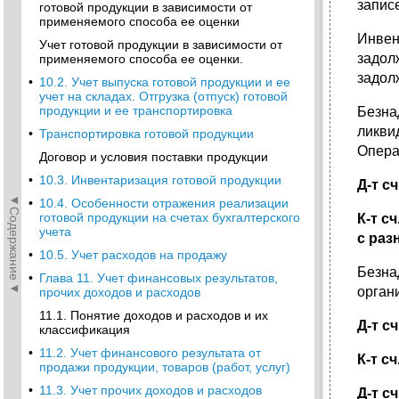
запис
готовой продукции в зависимости от
применяемого способа ее оценки
Инвен
Учет готовой продукции в зависимости от
задол
применяемого способа ее оценки.
задол
•
10.2. Учет выпуска готовой продукции и ее
учет на складах. Отгрузка (отпуск) готовой
продукции и ее транспортировка
Безна
ликви
•
Транспортировка готовой продукции
Опера
Договор и условия поставки продукции
•
10.3. Инвентаризация готовой продукции
Д-т с
◄Содержание◄
•
10.4. Особенности отражения реализации
готовой продукции на счетах бухгалтерского
К-т с
учета
с раз
•
10.5. Учет расходов на продажу
Безна
•
Глава 11. Учет финансовых результатов,
орган
прочих доходов и расходов
11.1. Понятие доходов и расходов и их
Д-т с
классификация
•
11.2. Учет финансового результата от
К-т с
продажи продукции, товаров (работ, услуг)
•
11.3. Учет прочих доходов и расходов
Д-т с