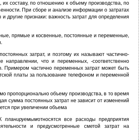
 их составу, по отношению к объему производства, по
венности. При сборе и анализе информации о затратах
 и другие признаки: важность затрат для определения
адные, прямые и косвенные, постоянные и переменные,
.
остоянных затрат, и поэтому их называют
частично-
е направлении, что и переменных, -соответственно
о. Примером частично переменных затрат может быть
ентской платы за пользование телефоном и переменной
мо пропорционально объему производства, в то время
ая сумма постоянных за­трат не зависит от изменений
ается при увеличении объема
К
планируемым
относятся все расходы предприятия
ятельности и предусмотрен­ные сметой затрат на