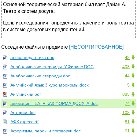
Основной теоритический материал был взят Дайан А.
Театр в систем досуга.
Цель исследования: определить значение и роль театра
в системе досуговых предпочтений.
Соседние файлы в предмете
[НЕСОРТИРОВАННОЕ]
алена педагогика.doc
43
Анаболические стероиды. У.Филипс.DOC
403
Анаболические стероиды.doc
44
Английский язык 3 курс агрономы.docx
5
Английский.pdf
885
анимация ТЕАТР КАК ФОРМА ДОСУГА.doc
74
Артерии.doc
108
АФК стресс.rtf
81
Афоризмы, перлы и поговорки.doc
61