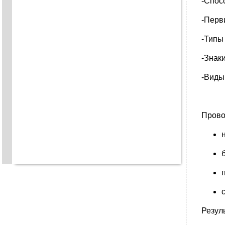
-Спос
-Перв
-Типы
-Знак
-Виды
Прово
Резул