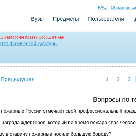
FAQ
Обратная св
Вузы
Предметы
Пользователи
аши авторские права?
Сообщите нам.
итет физической культуры
 Предыдущая
1
2
3
Вопросы по т
а пожарные России отмечают свой профессиональный праз
я награда ждет героя, который во время пожара спас челов
му в старину пожарные носили большую бороду?