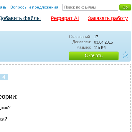
язь
Вопросы и предложения
Добавить файлы
Реферат AI
Заказать работу
Скачиваний:
17
Добавлен:
03.04.2015
Размер:
115 Кб
☆
Скачать
4
еории:
дник?
ека?