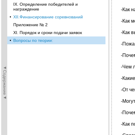
IX. Определение победителей и
награждение
-Как 
•
XII.Финансирование соревнований
-Как 
Приложение № 2
-Как 
XI. Порядок и сроки подачи заявок
•
Вопросы по теории:
-Пожа
-Поче
-Чем 
◄Содержание◄
-Каки
-От ч
-Могу
-Поче
-Как 