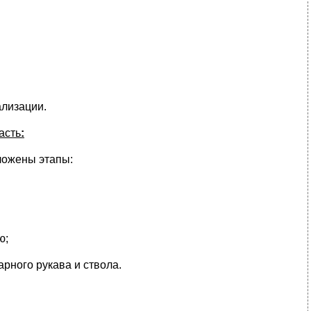
лизации.
асть
:
ложены этапы:
ю;
рного рукава и ствола.