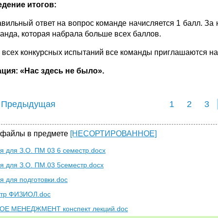
дение итогов:
авильный ответ на вопрос команде начисляется 1 балл. За
манда, которая набрала больше всех баллов.
 всех конкурсных испытаний все команды приглашаются на 
ция: «Нас здесь не было».
 Предыдущая
1
2
3
 файлы в предмете
[НЕСОРТИРОВАННОЕ]
я для З.О. ПМ 03 6 семестр.docx
я для З.О. ПМ.03 5семестр.docx
я для подготовки.doc
нтр ФИЗИОЛ.doc
ОЕ МЕНЕДЖМЕНТ конспект лекций.doc