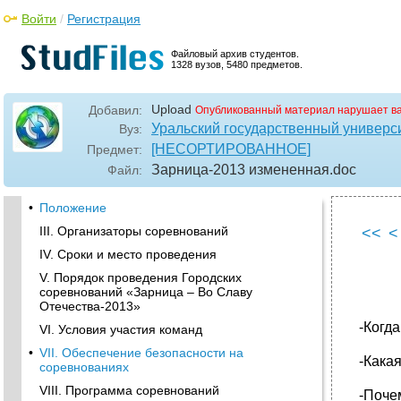
Войти
/
Регистрация
Файловый архив студентов.
1328 вузов, 5480 предметов.
Upload
Добавил:
Опубликованный материал нарушает в
Уральский государственный универс
Вуз:
[НЕСОРТИРОВАННОЕ]
Предмет:
Зарница-2013 измененная
.doc
Файл:
•
Положение
III. Организаторы соревнований
<<
<
IV. Сроки и место проведения
V. Порядок проведения Городских
соревнований «Зарница – Во Славу
Отечества-2013»
-Когд
VI. Условия участия команд
•
VII. Обеспечение безопасности на
-Кака
соревнованиях
VIII. Программа соревнований
-Поче