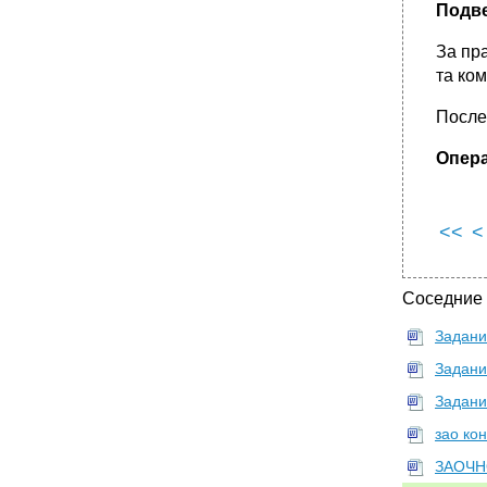
Подве
За пр
та ко
После
Опера
<<
<
Соседние
Задани
Задани
Задани
зао ко
ЗАОЧН