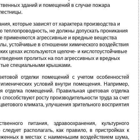
ствен­ных зданий и помещений в случае пожара
лестницы.
ния, которые зависят от характера производства и
ю теплопроводность, не должны допускать проникания
тве применяются агрессивные и вредные вещест­ва
полы, устойчивые в отношении химического воздействия
ских цехах используются щелоче- и кислотоустойчивые
отведения пролитых на пол агрессивных и вред­ных
ы­тые специальными крышками.
ветовой отделки помещений с учетом особенностей
о-гигиенических условий внутри помещения. Например,
я отделка помещений. Правильная цветовая отделка
способст­вуют росту производительности труда за счет
ветового климата, улучшения зрительного восприятия
твенного питания, здравоохранения, культурного
 следует располагать, как правило, в пристройках к
ложенных в местах с наименьшим воздействием шума,