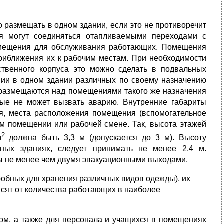
размещать в одном здании, если это не противоречит
я могут соединяться отап­ливаемыми переходами с
омещения для обслуживания работающих. Помещения
риближения их к рабочим местам. При необходимости
твенного корпуса это можно сделать в под­вальных
ании в одном здании различных по своему назначению
 размещаются над помеще­ниями такого же назначения
ые не может вызвать аварию. Внутренние габари­ты
я, места расположения помещения (вспомогательное
ом помещении или рабочей смене. Так, высота этажей
2
м
должна быть 3,3 м (допускается до 3 м). Высоту
ых зданиях, следует при­нимать не менее 2,4 м.
ы не менее чем двумя эвакуационными выходами.
обных для хранения различных видов одежды), их
исят от количества работающих в наиболее
ом, а также для персонала и учащихся в помещениях