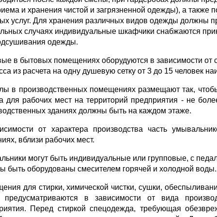
риема и хранения чистой и загрязненной одежды), а также
ых услуг. Для хранения различных видов одежды должны 
ельных случаях индивидуальные шкаф­чики снабжаются при
одсушивания одежды.
ые в бытовых помещениях оборудуются в зависимости от с
сса из расчета на одну душевую сетку от 3 до 15 человек н
лы в производственных помещениях размещают так, чтобы
 а для рабочих мест на территорий предприятия - не бол
водственных зданиях должны быть на каждом этаже.
исимости от характера производства часть умывальник
иях, вблизи рабочих мест.
льники могут быть индивидуальные или групповые, с педал
ы быть оборудо­ваны смесителем горячей и холодной воды.
ения для стирки, химической чистки, сушки, обеспыливан
 преду­сматриваются в зависимости от вида произво
риятия. Перед стиркой спецодежда, тре­бующая обезвре