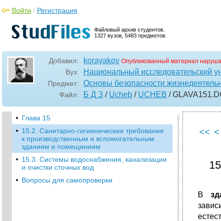
Войти
/
Регистрация
Файловый архив студентов.
1327 вузов, 5483 предметов.
korayakov
Добавил:
Опубликованный материал наруша
Национальный исследовательский у
Вуз:
Основы безопасности жизнедеятель
Предмет:
Б Д З
/
Ucheb
/
UCHEB
/ GLAVA151
.
Файл:
•
Глава 15
•
15.2. Санитарно-гигиенические требования
<<
<
к производ­ственным и вспомогательным
зданиям и помещениям
•
15.3. Системы водоснабжения, канализации
15
и очистки сточных вод
•
Вопросы для самопроверки
В
зд
завис
естес