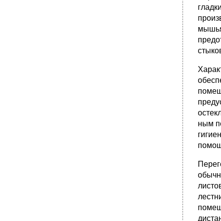
гладк
произ
мышья
предо
стыко
Харак
обесп
помещ
преду
остек
ным п
гигие
помощ
Перег
обычн
листо
лестн
помещ
диста