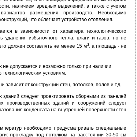
ости, наличием вредных выделений, а также с учетом
й вариантов размещения производств. Необходимо
струкций, что облегчает устройство отопления.
ется в зависимости от характера технологического
ь удаления избыточного теп­ла, влаги и газов, но не
3
го должен составлять не менее 15 м
, а площадь - не
 не допускается и возможно только при наличии
по технологическим условиям.
зависит от конструкции стен, потолков, полов и т.д.
 зданий следует проектировать сборными из панелей
ых производственных зда­ний и сооружений следует
разования конденсата на внутренней поверхности стен
мпе­ратур необходимо предусматривать специальные
ги: прокладку под потолком на расстоянии 30-50 см