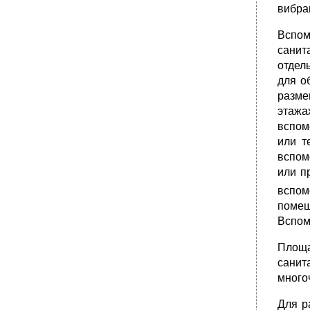
вибра
Вспом
санит
отдел
для о
разме
этажа
вспом
или т
вспом
или п
вспом
помещ
Вспом
Площа
санит
много
Для р