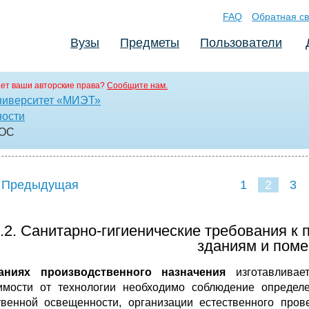
FAQ
Обратная св
Вузы
Предметы
Пользователи
ет ваши авторские права?
Сообщите нам.
ниверситет «МИЭТ»
ности
DOC
 Предыдущая
1
2
3
.2. Санитарно-гигиенические требования к
зданиям и пом
аниях производственного назначения
изготавливает
имости от технологии необходимо соблюдение определе
твенной освещенности, организации естественно­го пров