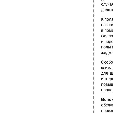
случа
должн
К пол
назна
в пом
(кисл
и нед
полы 
жидко
Особо
клима
для ш
интер
повыш
пропо
Вспо
обслу
произ