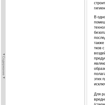
строи
гигие
В одн
помещ
техно
безоп
после
также
тков 
возде
◄Содержание◄
преду
являю
образ
полаг
этих 
исклю
Для р
вредн
(степ