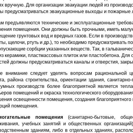
ях вручную. Для организации эвакуации людей из производ
ы предусматриваться эвакуационные выходы и пожарные 
ам предъявляются технические и эксплуатационные требова­
чения помеще­ния. Они должны быть прочными, иметь малу
ещение грунтовых вод и вредных га­зов. Если в производс
оты, щелочи, ртуть и др.), то необходимо предусматривать 
опускающие сорбции указанных веществ. Так, в гальваниче
из керамики, пластмассовых плиток или пластобетона. Для 
стей должны предусматриваться каналы и отверстия, закр
е внимание следует уделять вопросам рациональной ц
та, района строитель­ства, ориентации здания, санитарн
умных производств более благоприятной является тепла
ьеров помещений и окраска технологического оборудования 
ения освещенности помещения, создания благоприятного ц
рций помещения.
могательные помещения
(санитарно-бытовые, общес
живания, учебных заня­тий и общественных организаций)
водственным зданиям, либо в отдельных зданиях, распо