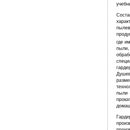
учебн
Соста
харак
пылев
проду
где и
пыли,
обраб
специ
гарде
Душев
разм
техно
пыли 
прока
домаш
Гарде
произ
произ