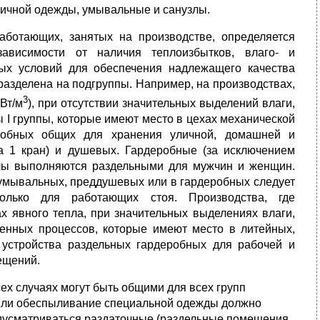
личной одежды, умывальные и санузлы.
ботающих, занятых на производстве, определяется
зависимости от наличия теплоизбытков, влаго- и
ых условий для обеспечения надлежащего качества
разделена на подгруппы. Например, на производствах,
3
Вт/м
), при отсутствии значитель­ных выделений влаги,
I группы, которые имеют место в цехах механичес­кой
ероб­ных общих для хранения уличной, домашней и
на 1 кран) и душевых. Гардеробные (за исключением
лы выполняются раздельными для мужчин и женщин.
мывальных, преддушевых или в гардеробных следует
олько для работающих стоя. Производства, где
х явного тепла, при значительных выделениях влаги,
твенных процессов, которые имеют место в литейных,
т устройства раздельных гардеробных для рабочей и
ещений.
ех случаях могут быть общими для всех групп
 или обеспыливание специальной одежды должно
дусматриваться раздаточные (раздельные поме­щения