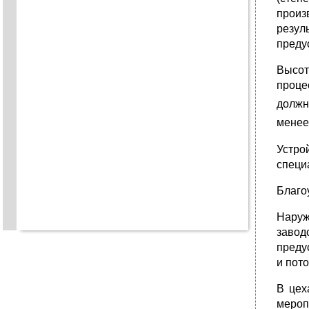
произ
резул
преду
Высот
проце
должн
менее
Устро
специ
Благоу
Наруж
завод
преду
и пото
В цех
мероп