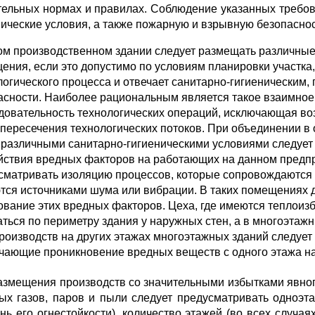
тель­ных нормах и правилах. Соблюдение указанных требо
нические условия, а также пожарную и взрывную безопаснос
ом производственном здании следует размещать различные
ения, если это допустимо по условиям планировки участка, 
логического процесса и отвечает санитарно-гигиеническим,
асности. Наиболее рациональным является такое вза­имно
довательность технологических операций, исключающая воз
 пересечения технологических потоков. При объединении в
с различными санитарно-гигиеническими условиями следуе
йствия вредных фак­торов на работающих на данном предп
сматривать изоляцию процессов, которые сопро­вождаются
тся ис­точниками шума или вибрации. В таких помещениях 
ование этих вредных факторов. Цеха, где имеются теплоиз
аться по периметру здания у наружных стен, а в многоэтаж
производств на других этажах многоэтажных зданий следуе
чающие проникновение вредных веществ с одного этажа на
азмещения производств со значительными избытками явног
ых газов, паров и пыли следует предусматривать одноэта
ень его огнестойкости), количество этажей (во всех случая