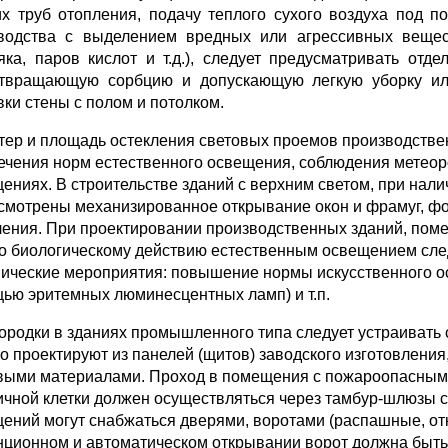
их труб отопления, подачу теплого сухого воздуха под п
водства с выделением вредных или агрессивных вещест
ка, паров кислот и т.д.), следует предусматривать отде
твращающую сорбцию и допускающую легкую уборку или
вки стены с полом и потолком.
тер и площадь остекления световых проемов производстве
ечения норм естественно­го освещения, соблюдения метеор
ениях. В строительстве зданий с верхним светом, при нал
смотрены механи­зированное открывание окон и фрамуг, фон
ления. При проектировании производствен­ных зданий, поме
о биологическому действию естественным освещением след
нические мероприятия: по­вышение нормы искусственного ос
ью эритемных люминесцентных ламп) и т.п.
ородки в зданиях промышленного типа следует устраивать 
о проектируют из панелей (щитов) заводского изготовления,
выми материалами. Проход в помещения с пожароопасным п
ичной клетки должен осуществляться через тамбур-шлюзы 
ений могут снабжаться дверями, воротами (распашные, от
нционном и автоматическом открывании ворот должна быть