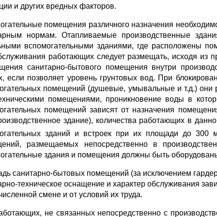
ции и других вредных факторов.
огательные помещения различного назначения необходимо 
арным нор­мам. Отапливаемые производственные здани
ьными вспомогательными зданиями, где расположены п
бслуживания работающих следует размещать, исходя из п
щения санитарно-бытового помещения внутри производс
х, если позволяет уровень грунтовых вод. При блокиро­в
огательных помещений (душевые, умывальные и т.д.) они
ехническими помещениями, проник­новение воды в котор
огательных помещений зависят от назначения помещени
роизводственное зда­ние), количества работающих в данн
огательных зданий и встроек при их площади до 300 
ений, размещаемых непосредственно в производственн
огательные здания и помещения должны быть оборудован
дь санитарно-бытовых помещений (за исключением гардер
арно-техническое ос­нащение и характер обслуживания зав
численной смене и от условий их труда.
аботающих, не связанных непосредственно с производств