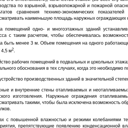
водства по взрывной, взрывопожарной и пожарной опас­н
ьтатов сравнения технико-экономических показателе
сматривать наименьшую площадь наруж­ных ограждающих кон
а помещений одно- и многоэтажных зданий устанавлива
сса с таким рас­четом, чтобы обеспечивалась возможност
а быть менее 3 м. Объем помещения на одного работающе
2
 4,5 м
.
йство рабочих помещений в подвальных и цокольных этажах
ального обоснова­ния в тех случаях, когда это необходимо 
стройство производственных зданий в значительной степени 
ные и внутренние стены отапливаемых и неотапливаемых
ского изго­товления. Наружные ограждения отапливаем
сматривать такими, чтобы была исклю­чена возможность об
лков.
ах с повышенной влажностью и резкими колебаниями те
риятия, препятс­твующие появлению конденсационной вла