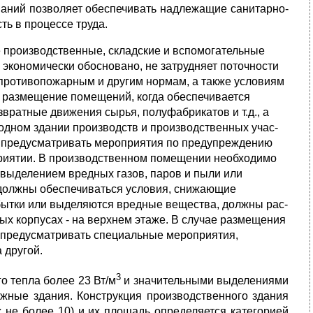
ваний позволяет обеспечивать надлежащие санитарно-
ть в процессе труда.
 производственные, складские и вспомогательные
экономически обоснова­но, не затрудняет поточности
 противопожарным и другим нормам, а так­же условиям
е размещение помещений, когда обеспечивается
вратные движения сырья, полуфабрикатов и т.д., а
 одном здании производств и производственных учас­
т пре­дусматривать мероприятия по предупреждению
риятии. В производственном поме­щении необходимо
 выделением вредных газов, паров и пыли или
должны обеспечивать­ся условия, снижающие
бытки или выделяются вредные вещества, должны рас­
ных корпусах - на верхнем этаже. В случае размещения
т предусматривать спе­циальные мероприятия,
 другой.
3
о тепла более 23 Вт/м
и значительными выделениями
жные здания. Конструк­ция производственного здания
х не более 10) и их площадь определяется кате­горией