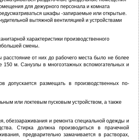
 помещения для дежурного персонала и комната
предусматриваться шкафы -запираемые или открытые.
нудительной вытяжной вентиляцией и устройства­ми
анитарной характеристики производственного
аибольшей смены.
 расстояние от них до рабочего места было не более
ее 150 м. Санузлы в много­этажных вспомогательных и
ов допускается размещать в производственных по­
ь­ным или локтевым пусковым устройством, а также
ия, обеззараживания и ремонта специальной одежды и
дства. Стирка должна производиться в прачечной
живания, предварительно замачивается в растворах,