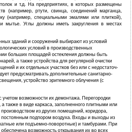
отолок и т.д. На предприятиях, в которых размещены
в (например, ртути, свинца, соединений марганца,
лку (например, специальными эма­лями или плиткой),
 мытье. Углы должны иметь закругления в местах
нных зданий и сооружений выбирают из условий
ологических условий в производствен­ных
и­чии больших площадей остекления должны быть
арей, а также устройства для регулярной очистки
щений и их отдельных участков без или с недостаточ­
ует преду­сматривать дополнительные санитарно-
вещения, устройство эритемного облу­чения (с
с учетом возможности их демонтажа. Перегородки
 а также в виде карка­са, заполненного плитными или
роизводством из других помещений, кори­дора,
с постоянным подпором воздуха. Входы и выходы из
катные или подъемно-поворотные) и тамбурами. При
 обеспечена возможность открывания их во всех