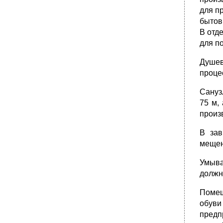
для п
бытов
В отд
для п
Душев
проце
Сануз
75 м,
произ
В зав
мещен
Умыва
должн
Помещ
обуви
предп