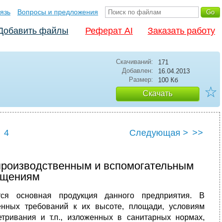
язь
Вопросы и предложения
Добавить файлы
Реферат AI
Заказать работу
Скачиваний:
171
Добавлен:
16.04.2013
Размер:
100 Кб
☆
Скачать
4
Следующая >
>>
 производ­ственным и вспомогательным
ещениям
ся основ­ная продукция данного предприятия. В
нных требований к их высоте, пло­щади, условиям
етривания и т.п., изложенных в санитарных нормах,