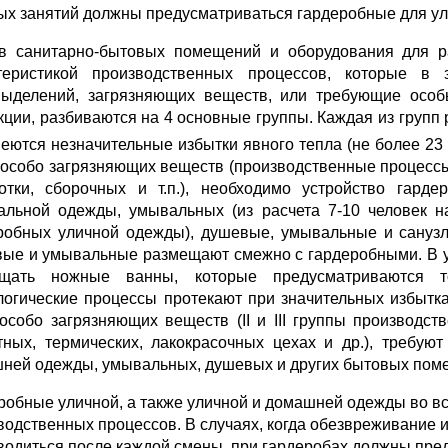
ых занятий долж­ны предусматриваться гардеробные для у
в санитарно-бытовых помещений и оборудования для ра
теристикой произ­водственных процессов, которые в 
ыделений, загрязняющих веществ, или требую­щие особ
кции, разбиваются на 4 основные группы. Каждая из групп 
меются незначительные избытки явного тепла (не более 23 
 особо загрязняющих веществ (производ­ственные процессы 
отки, сборочных и т.п.), необходимо устройство гард
альной одежды, умы­вальных (из расчета 7-10 человек 
робных уличной одежды), душевые, умывальные и сануз
ые и умывальные размещают смежно с гардеробными. В у
ещать ножные ванны, которые предусматриваются т
логические процессы протекают при значительных избытка
особо загрязняющих веществ (II и III группы производс
тных, термических, лакокрасочных цехах и др.), требую
ней одежды, умывальных, душевых и других бытовых пом
робные уличной, а также уличной и домашней одежды во вс
водственных процессов. В случаях, когда обезвреживание
водиться после каждой смены, при гардеробах должны пре