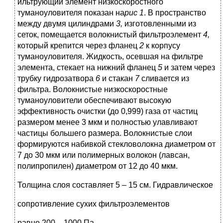
ильтрующий элемент низкоскоростного
туманоуловителя показан на
рис 1
. В пространство
между двумя цилиндрами
3,
изготовленными из
сеток, помещается волокнистый фильтроэлемент
4,
который крепится через фланец
2
к корпусу
туманоуловителя. Жидкость, осевшая на фильтре
элемента, стекает на нижний фланец
5
и затем через
трубку гидрозатвора
6
и стакан
7
сливается из
фильтра. Волокнистые низкоскоростные
туманоуловители обеспечивают высокую
эффективность очистки (до 0,999) газа от частиц
размером менее 3 мкм и полностью улавливают
частицы большего размера. Волокнистые слои
формируются набивкой стекловолокна диаметром от
7 до 30 мкм или полимерных волокон (лавсан,
полипропилен) диаметром от 12 до 40 мкм.
Толщина слоя составляет 5 – 15 см. Гидравлическое
сопротивление сухих фильтроэлементов
равно 200 – 1000 Па.