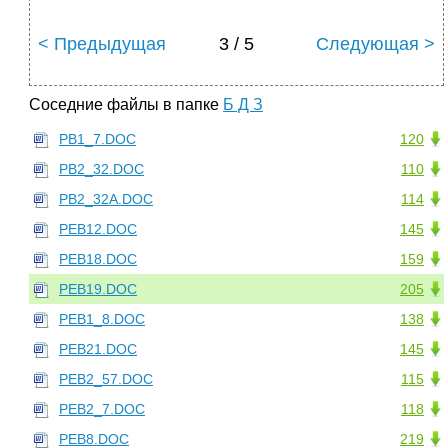
< Предыдущая
3 / 5
Следующая >
Соседние файлы в папке
Б Д З
PB1_7.DOC
120
PB2_32.DOC
110
PB2_32A.DOC
114
PEB12.DOC
145
PEB18.DOC
159
PEB19.DOC
205
PEB1_8.DOC
138
PEB21.DOC
145
PEB2_57.DOC
115
PEB2_7.DOC
118
PEB8.DOC
219