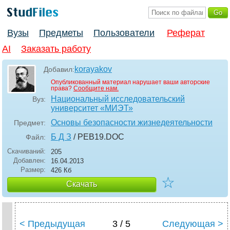
Вузы
Предметы
Пользователи
Реферат
AI
Заказать работу
korayakov
Добавил:
Опубликованный материал нарушает ваши авторские
права?
Сообщите нам.
Национальный исследовательский
Вуз:
университет «МИЭТ»
Основы безопасности жизнедеятельности
Предмет:
Б Д З
/ PEB19
.DOC
Файл:
Скачиваний:
205
Добавлен:
16.04.2013
Размер:
426 Кб
☆
Скачать
< Предыдущая
3 / 5
Следующая >