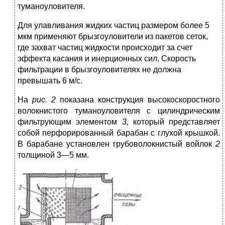
туманоуловителя.
Для улавливания жидких частиц размером более 5
мкм применяют брызгоуловители из пакетов сеток,
где захват частиц жидкости происходит за счет
эффекта касания и инерционных сил. Скорость
фильтрации в брызгоуловителях не должна
превышать 6 м/с.
На
рис.
2
показана конструкция высокоскоростного
волокнистого туманоуловителя с цилиндрическим
фильтрующим элементом
3,
который представляет
собой перфорированный барабан с глухой крышкой.
В барабане установлен грубоволокнистый войлок
2
толщиной 3—5 мм.