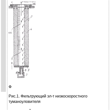
Ф
Рис.1. Фильтрующий эл-т низкоскоростного
туманоуловителя