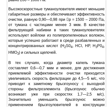
Высокоскоростные туманоуловителя имеют меньшие
габаритные размеры и обеспечивают эффективность
очистки, равную 0,90—0,98 при р = 1500 – 2000 Па,
от тумана с частицами менее 3 мкм. В качестве
фильтрующей набивки в таких туманоуловителях
используют войлоки из полипропиленовых волокон,
которые успешно работают в среде разбавленных и
концентрированных кислот (Н
S0
, НСl, НР, Н
Р0
,
2
4
3
4
НМО
) и сильных щелочей.
3
В тех случаях, когда диаметр капель тумана
составляет 0,6—0,7 мкм и менее, для достижения
приемлемой эффективно­сти очистки приходится
увеличивать скорость фильтрации до 4,5—5 м/с, что
приводит к заметному брызгоуносу с выходной
стороны фильтроэлемента (брызгоунос обычно
возникает уже при скоростях 1,7—2,5 м/с).
Значительно уменьшить брызгоунос можно
применением брызгоуловителей в конструкции