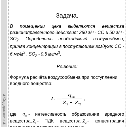
Задача.
В помещении цеха выделяются вещества
разнонаправленного действия: 280 г/ч - СО и 50 г/ч -
SO
. Определить необходимый воздухообмен,
2
приняв концентрации в поступающем воздухе: СО -
3
3
6 мг/м
,
SO
- 0.5 мг/м
.
2
Решение:
Формула расчёта воздухообмена при поступлении
вредного вещества:
►Содержание►
,
где
- интенсивность образование вредного
вещества,
- ПДК вещества,
- концентрация