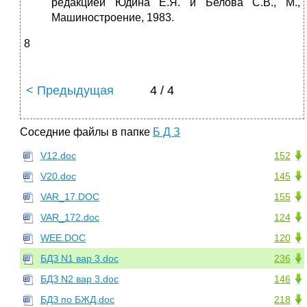
редакцией Юдина Е.Я. и Белова С.В., М.,
Машиностроение, 1983.
8
< Предыдущая
4 / 4
Соседние файлы в папке
Б Д З
V12.doc
152
V20.doc
145
VAR_17.DOC
155
VAR_172.doc
124
WEE.DOC
120
БДЗ N1 вар 3.doc
236
БДЗ N2 вар 3.doc
146
БДЗ по БЖД.doc
218