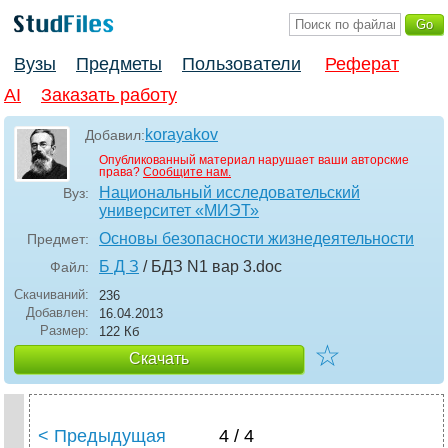
Вузы
Предметы
Пользователи
Реферат
AI
Заказать работу
korayakov
Добавил:
Опубликованный материал нарушает ваши авторские
права?
Сообщите нам.
Национальный исследовательский
Вуз:
университет «МИЭТ»
Основы безопасности жизнедеятельности
Предмет:
Б Д З
/ БДЗ N1 вар 3
.doc
Файл:
Скачиваний:
236
Добавлен:
16.04.2013
Размер:
122 Кб
☆
Скачать
< Предыдущая
4 / 4