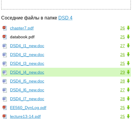
Соседние файлы в папке
DSD 4
chapter7.pdf
26
databook.pdf
25
DSD4_l1_new.doc
27
DSD4_l2_new.doc
26
DSD4_l3_new.doc
25
DSD4_l4_new.doc
29
DSD4_l5_new.doc
28
DSD4_l6_new.doc
27
DSD4_l7_new.doc
28
EE560_DynLog.pdf
25
lecture13-14.pdf
25