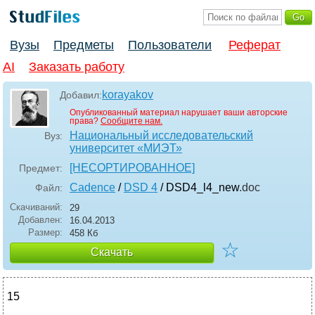
Вузы
Предметы
Пользователи
Реферат
AI
Заказать работу
korayakov
Добавил:
Опубликованный материал нарушает ваши авторские
права?
Сообщите нам.
Национальный исследовательский
Вуз:
университет «МИЭТ»
[НЕСОРТИРОВАННОЕ]
Предмет:
Cadence
/
DSD 4
/ DSD4_l4_new
.doc
Файл:
Скачиваний:
29
Добавлен:
16.04.2013
Размер:
458 Кб
☆
Скачать
15